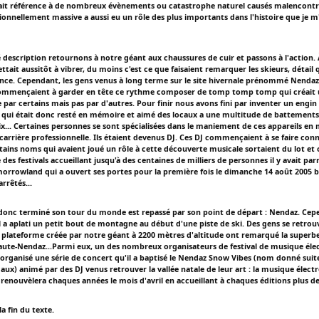
fait référence à de nombreux évènements ou catastrophe naturel causés malencont
tionnellement massive a aussi eu un rôle des plus importants dans l'histoire que je 
é description retournons à notre géant aux chaussures de cuir et passons à l'action.
ettait aussitôt à vibrer, du moins c'est ce que faisaient remarquer les skieurs, détail 
nce. Cependant, les gens venus à long terme sur le site hivernale prénommé Nendaz
 commençaient à garder en tête ce rythme composer de tomp tomp tomp qui créait 
par certains mais pas par d'autres. Pour finir nous avons fini par inventer un engin
 qui était donc resté en mémoire et aimé des locaux a une multitude de battements
x... Certaines personnes se sont spécialisées dans le maniement de ces appareils en
carrière professionnelle. Ils étaient devenus DJ. Ces DJ commençaient à se faire conn
tains noms qui avaient joué un rôle à cette découverte musicale sortaient du lot et 
 des festivals accueillant jusqu'à des centaines de milliers de personnes il y avait parm
rowland qui a ouvert ses portes pour la première fois le dimanche 14 août 2005 
rrêtés...
donc terminé son tour du monde est repassé par son point de départ : Nendaz. Ce
 a aplati un petit bout de montagne au début d'une piste de ski. Des gens se retrou
e plateforme créée par notre géant à 2200 mètres d'altitude ont remarqué la superb
ute-Nendaz...Parmi eux, un des nombreux organisateurs de festival de musique éle
 a organisé une série de concert qu'il a baptisé le Nendaz Snow Vibes (nom donné suit
ux) animé par des DJ venus retrouver la vallée natale de leur art : la musique élect
se renouvèlera chaques années le mois d'avril en accueillant à chaques éditions plus d
la fin du texte.