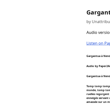
Gargan
by Unattrib
Audio versio
Listen on P
Gargantua à Nen
Audio by Paper2A
Gargantua à Nen
Tomp tomp tomp f
monde, tomp tomp 
ruelles regorgent
enneigés servant d
amassée sur un mê