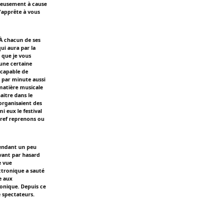
reusement à cause
m'apprête à vous
 À chacun de ses
qui aura par la
 que je vous
une certaine
 capable de
 par minute aussi
 matière musicale
aitre dans le
organisaient des
i eux le festival
bref reprenons ou
pendant un peu
vant par hasard
e vue
ctronique a sauté
e aux
ronique. Depuis ce
e spectateurs.