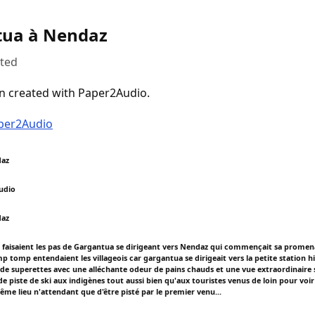
tua à Nendaz
uted
n created with Paper2Audio.
aper2Audio
daz
udio
daz
aisaient les pas de Gargantua se dirigeant vers Nendaz qui commençait sa prome
tomp entendaient les villageois car gargantua se dirigeait vers la petite station hi
 de superettes avec une alléchante odeur de pains chauds et une vue extraordinaire 
e piste de ski aux indigènes tout aussi bien qu'aux touristes venus de loin pour voi
me lieu n'attendant que d'être pisté par le premier venu...