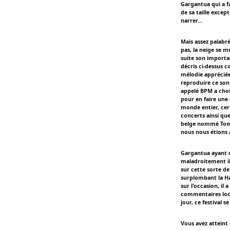
Gargantua qui a 
de sa taille excep
narrer...
Mais assez palabr
pas, la neige se m
suite son importa
décris ci-dessus
mélodie appréciée 
reproduire ce son
appelé BPM a choi
pour en faire une 
monde entier, cer
concerts ainsi que
belge nommé Tomor
nous nous étions a
Gargantua ayant 
maladroitement il
sur cette sorte d
surplombant la Ha
sur l'occasion, il
commentaires loca
jour, ce festival 
Vous avez atteint 