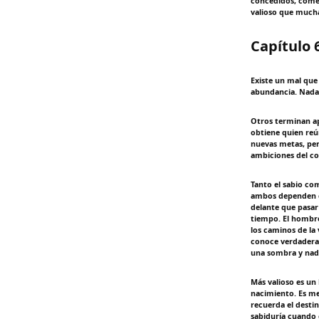
concedidos, comer
valioso que mucha
Capítulo 
Existe un mal que 
abundancia. Nada 
Otros terminan a
obtiene quien reú
nuevas metas, per
ambiciones del co
Tanto el sabio co
ambos dependen de
delante que pasar
tiempo. El hombr
los caminos de la
conoce verdaderam
una sombra y nadi
Más valioso es un
nacimiento. Es me
recuerda el desti
sabiduría cuando c