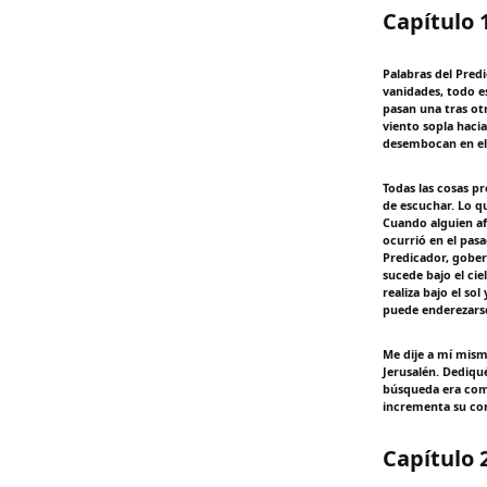
Capítulo 
Palabras del Predi
vanidades, todo e
pasan una tras otr
viento sopla hacia
desembocan en el 
Todas las cosas pr
de escuchar. Lo qu
Cuando alguien af
ocurrió en el pas
Predicador, gober
sucede bajo el ci
realiza bajo el so
puede enderezarse
Me dije a mí mism
Jerusalén. Dediqu
búsqueda era com
incrementa su co
Capítulo 