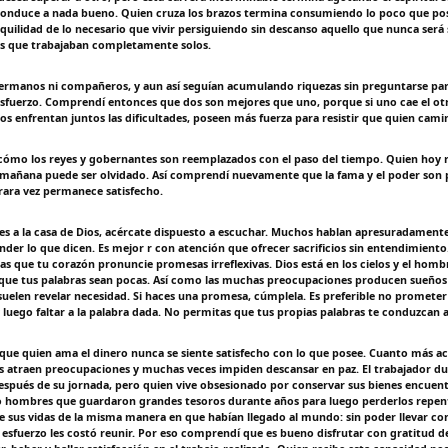
onduce a nada bueno. Quien cruza los brazos termina consumiendo lo poco que pos
quilidad de lo necesario que vivir persiguiendo sin descanso aquello que nunca será s
 que trabajaban completamente solos.
hermanos ni compañeros, y aun así seguían acumulando riquezas sin preguntarse pa
esfuerzo. Comprendí entonces que dos son mejores que uno, porque si uno cae el o
os enfrentan juntos las dificultades, poseen más fuerza para resistir que quien cami
ómo los reyes y gobernantes son reemplazados con el paso del tiempo. Quien hoy r
 mañana puede ser olvidado. Así comprendí nuevamente que la fama y el poder son p
ara vez permanece satisfecho.
s a la casa de Dios, acércate dispuesto a escuchar. Muchos hablan apresuradamente
nder lo que dicen. Es mejor r con atención que ofrecer sacrificios sin entendimiento
as que tu corazón pronuncie promesas irreflexivas. Dios está en los cielos y el hombr
que tus palabras sean pocas. Así como las muchas preocupaciones producen sueños i
uelen revelar necesidad. Si haces una promesa, cúmplela. Es preferible no promete
uego faltar a la palabra dada. No permitas que tus propias palabras te conduzcan al
ue quien ama el dinero nunca se siente satisfecho con lo que posee. Cuanto más 
as atraen preocupaciones y muchas veces impiden descansar en paz. El trabajador 
spués de su jornada, pero quien vive obsesionado por conservar sus bienes encuentra
to hombres que guardaron grandes tesoros durante años para luego perderlos repe
 de sus vidas de la misma manera en que habían llegado al mundo: sin poder llevar co
 esfuerzo les costó reunir. Por eso comprendí que es bueno disfrutar con gratitud de