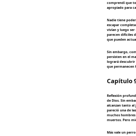
comprendí que tod
apropiado para c
Nadie tiene poder
escapar completam
vivían y luego ser
parecen difíciles 
que pueden actuar
Sin embargo, comp
persisten en el m
logrará descubrir
que permanecen f
Capítulo 
Reflexión profund
de Dios. Sin emba
alcanzan tanto al 
pareció una de las
muchos hombres pe
muertos. Pero mie
Más vale un perro