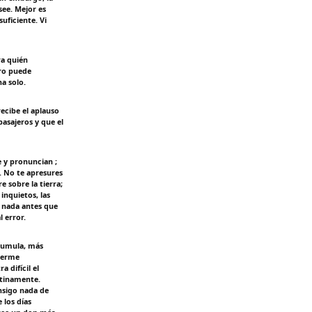
ee. Mejor es
uficiente. Vi
ra quién
tro puede
na solo.
ecibe el aplauso
asajeros y que el
 y pronuncian ;
. No te apresures
e sobre la tierra;
nquietos, las
r nada antes que
 error.
acumula, más
duerme
 difícil el
ntinamente.
nsigo nada de
 los días