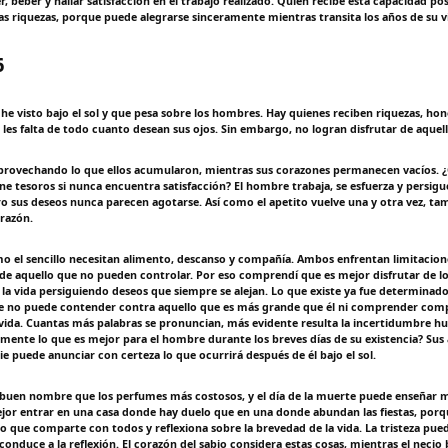
, beber y hallar satisfacción en el trabajo realizado. Quien recibe esta capacidad p
s riquezas, porque puede alegrarse sinceramente mientras transita los años de su v
6
he visto bajo el sol y que pesa sobre los hombres. Hay quienes reciben riquezas, hon
les falta de todo cuanto desean sus ojos. Sin embargo, no logran disfrutar de aquel
provechando lo que ellos acumularon, mientras sus corazones permanecen vacíos. ¿
ne tesoros si nunca encuentra satisfacción? El hombre trabaja, se esfuerza y persi
o sus deseos nunca parecen agotarse. Así como el apetito vuelve una y otra vez, ta
razón.
mo el sencillo necesitan alimento, descanso y compañía. Ambos enfrentan limitacion
 aquello que no pueden controlar. Por eso comprendí que es mejor disfrutar de lo
 la vida persiguiendo deseos que siempre se alejan. Lo que existe ya fue determina
e no puede contender contra aquello que es más grande que él ni comprender co
 vida. Cuantas más palabras se pronuncian, más evidente resulta la incertidumbre 
ente lo que es mejor para el hombre durante los breves días de su existencia? Su
e puede anunciar con certeza lo que ocurrirá después de él bajo el sol.
 buen nombre que los perfumes más costosos, y el día de la muerte puede enseñar má
jor entrar en una casa donde hay duelo que en una donde abundan las fiestas, porqu
no que comparte con todos y reflexiona sobre la brevedad de la vida. La tristeza pue
onduce a la reflexión. El corazón del sabio considera estas cosas, mientras el necio 