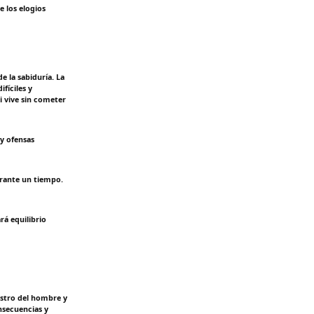
 los elogios
e la sabiduría. La
fíciles y
 vive sin cometer
 y ofensas
urante un tiempo.
rá equilibrio
ostro del hombre y
nsecuencias y