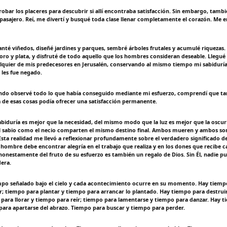
robar los placeres para descubrir si allí encontraba satisfacción. Sin embargo, tam
 pasajero. Reí, me divertí y busqué toda clase llenar completamente el corazón. Me 
anté viñedos, diseñé jardines y parques, sembré árboles frutales y acumulé riquezas. 
 oro y plata, y disfruté de todo aquello que los hombres consideran deseable. Llegué
quier de mis predecesores en Jerusalén, conservando al mismo tiempo mi sabiduría
 les fue negado.
ndo observé todo lo que había conseguido mediante mi esfuerzo, comprendí que ta
 de esas cosas podía ofrecer una satisfacción permanente.
abiduría es mejor que la necesidad, del mismo modo que la luz es mejor que la oscur
 sabio como el necio comparten el mismo destino final. Ambos mueren y ambos son
sta realidad me llevó a reflexionar profundamente sobre el verdadero significado de 
hombre debe encontrar alegría en el trabajo que realiza y en los dones que recibe c
 honestamente del fruto de su esfuerzo es también un regalo de Dios. Sin Él, nadie p
dera.
mpo señalado bajo el cielo y cada acontecimiento ocurre en su momento. Hay tiemp
; tiempo para plantar y tiempo para arrancar lo plantado. Hay tiempo para destrui
 para llorar y tiempo para reír; tiempo para lamentarse y tiempo para danzar. Hay 
para apartarse del abrazo. Tiempo para buscar y tiempo para perder.