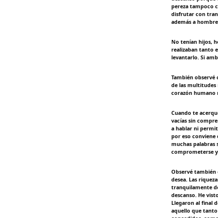
pereza tampoco c
disfrutar con tran
además a hombres
No tenían hijos, 
realizaban tanto 
levantarlo. Si amb
También observé c
de las multitudes
corazón humano r
Cuando te acerque
vacías sin compre
a hablar ni permit
por eso conviene 
muchas palabras s
comprometerse y l
Observé también q
desea. Las riquez
tranquilamente de
descanso. He vis
Llegaron al final
aquello que tanto