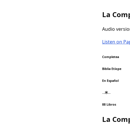
La Comp
Audio versio
Listen on P
Completea
Biblia Etíope
En Español
…米…
88 Libros
La Comp