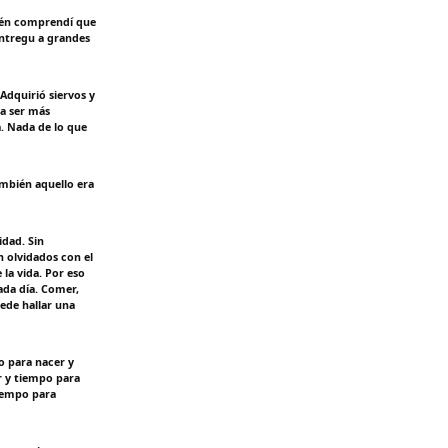
bién comprendí que
entregu a grandes
Adquirió siervos y
 a ser más
. Nada de lo que
mbién aquello era
idad. Sin
 olvidados con el
la vida. Por eso
ada día. Comer,
uede hallar una
o para nacer y
r y tiempo para
tiempo para