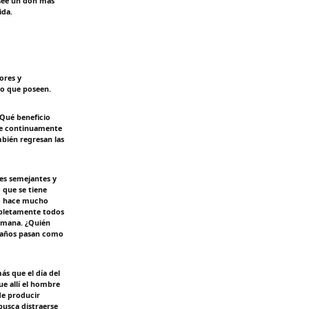
osee un don más
ida.
ores y
lo que poseen.
Qué beneficio
gue continuamente
mbién regresan las
es semejantes y
 que se tiene
do hace mucho
mpletamente todos
humana. ¿Quién
s años pasan como
s que el día del
e allí el hombre
de producir
busca distraerse