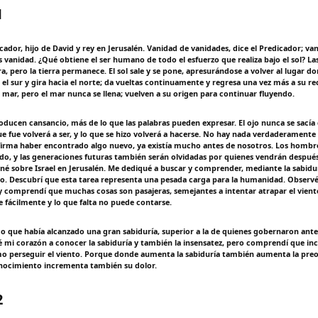
1
cador, hijo de David y rey en Jerusalén. Vanidad de vanidades, dice el Predicador; va
s vanidad. ¿Qué obtiene el ser humano de todo el esfuerzo que realiza bajo el sol? L
a, pero la tierra permanece. El sol sale y se pone, apresurándose a volver al lugar 
 el sur y gira hacia el norte; da vueltas continuamente y regresa una vez más a su re
mar, pero el mar nunca se llena; vuelven a su origen para continuar fluyendo.
oducen cansancio, más de lo que las palabras pueden expresar. El ojo nunca se sacía d
e fue volverá a ser, y lo que se hizo volverá a hacerse. No hay nada verdaderamente 
irma haber encontrado algo nuevo, ya existía mucho antes de nosotros. Los hombre
ado, y las generaciones futuras también serán olvidadas por quienes vendrán después.
né sobre Israel en Jerusalén. Me dediqué a buscar y comprender, mediante la sabidur
elo. Descubrí que esta tarea representa una pesada carga para la humanidad. Observé
l y comprendí que muchas cosas son pasajeras, semejantes a intentar atrapar el vient
 fácilmente y lo que falta no puede contarse.
o que había alcanzado una gran sabiduría, superior a la de quienes gobernaron ante
é mi corazón a conocer la sabiduría y también la insensatez, pero comprendí que inc
o perseguir el viento. Porque donde aumenta la sabiduría también aumenta la preo
nocimiento incrementa también su dolor.
2