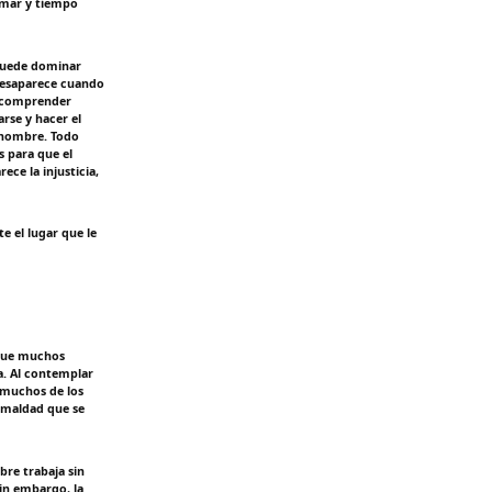
amar y tiempo
 puede dominar
 desaparece cuando
e comprender
arse y hacer el
l hombre. Todo
s para que el
ce la injusticia,
 el lugar que le
í que muchos
a. Al contemplar
 muchos de los
 maldad que se
re trabaja sin
in embargo, la