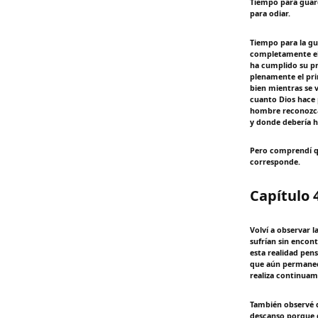
Tiempo para guard
para odiar.
Tiempo para la gu
completamente el 
ha cumplido su pr
plenamente el prin
bien mientras se 
cuanto Dios hace 
hombre reconozca 
y donde debería h
Pero comprendí qu
corresponde.
Capítulo 
Volví a observar l
sufrían sin encont
esta realidad pen
que aún permanecí
realiza continuame
También observé q
descanso porque d