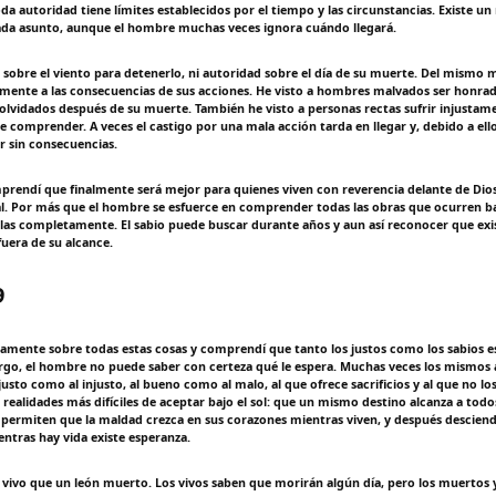
a autoridad tiene límites establecidos por el tiempo y las circunstancias. Existe 
ada asunto, aunque el hombre muchas veces ignora cuándo llegará.
 sobre el viento para detenerlo, ni autoridad sobre el día de su muerte. Del mismo
ente a las consecuencias de sus acciones. He visto a hombres malvados ser honra
 olvidados después de su muerte. También he visto a personas rectas sufrir injustame
de comprender. A veces el castigo por una mala acción tarda en llegar y, debido a el
 sin consecuencias.
rendí que finalmente será mejor para quienes viven con reverencia delante de Dio
al. Por más que el hombre se esfuerce en comprender todas las obras que ocurren baj
 las completamente. El sabio puede buscar durante años y aun así reconocer que exi
uera de su alcance.
9
amente sobre todas estas cosas y comprendí que tanto los justos como los sabios e
rgo, el hombre no puede saber con certeza qué le espera. Muchas veces los mismos
justo como al injusto, al bueno como al malo, al que ofrece sacrificios y al que no lo
 realidades más difíciles de aceptar bajo el sol: que un mismo destino alcanza a todos
rmiten que la maldad crezca en sus corazones mientras viven, y después desciende
ntras hay vida existe esperanza.
 vivo que un león muerto. Los vivos saben que morirán algún día, pero los muertos 