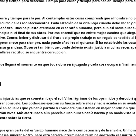
ar y tiempo para desechar. Tiempo para callar y tiempo para hablar. Tiempo para 
erra y tiempo para la paz. Al contemplar estas cosas comprendí que el hombre no
curso de los acontecimientos. Cada estación de la vida llega cuando debe llegar y
opósito. Dios ha puesto eternidad en el corazón humano, pero aun así nadie pued
cipio ni el final de sus obras. Por eso entendí que no existe mejor camino que alegr
vive. Comer, beber y disfrutar del fruto del propio trabajo es un regalo concedido a
permanece para siempre; nada puede añadirse ni quitarse. Él ha establecido las cosa
su grandeza. Observé también que donde debería existir justicia muchas veces apare
allarse rectitud se encuentra corrupción.
e llegará el momento en que toda obra será juzgada y cada cosa ocupará finalmente
4
as injusticias que se cometen bajo el sol. Vi las lágrimas de los oprimidos y descubr
rar consuelo. Los poderosos ejercían su fuerza sobre ellos y nadie acudía en su ayud
sé en aquellos que ya había partido y consideré que estaban en mejor condición que
an vivos. Más afortunado aún parecía quien nunca había nacido y no había visto la
nte sobre la tierra.
ue gran parte del esfuerzo humano nace de la competencia y de la envidia. Un homb
esea superar a otro, pero esta carrera interminable termina agotando el espíritu. S