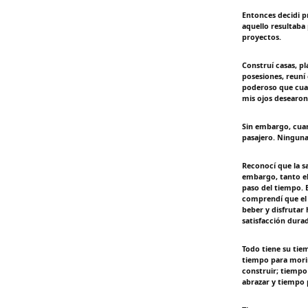
Entonces decidi p
aquello resultaba
proyectos.
Construí casas, pl
posesiones, reuní
poderoso que cual
mis ojos desearon
Sin embargo, cua
pasajero. Ninguna
Reconocí que la s
embargo, tanto el
paso del tiempo. E
comprendí que el 
beber y disfrutar
satisfacción dura
Todo tiene su tie
tiempo para morir
construir; tiempo
abrazar y tiempo 