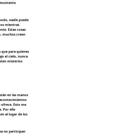
un momento
 modo, nadie puede
dos mientras
nte. Estas cosas
lo, muchos creen
s que para quienes
o el cielo, nunca
sten misterios
stán en las manos
 acontecimientos
s ofrece. Esto me
. Por ello
n al lugar de los
ya no participan