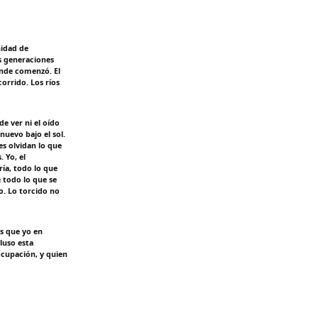
nidad de
as generaciones
donde comenzó. El
corrido. Los ríos
e ver ni el oído
nuevo bajo el sol.
s olvidan lo que
 Yo, el
ía, todo lo que
 todo lo que se
o. Lo torcido no
s que yo en
luso esta
cupación, y quien