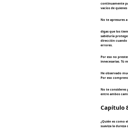
continuamente par
vacíos de quienes
No te apresures a 
digas que los tie
sabiduría protege
dirección cuando 
errores.
Por eso no prestes
innecesarias. Tú 
He observado much
Por eso comprendí
No te consideres 
entre ambos cami
Capítulo 
¿Quién es como el
suaviza la dureza