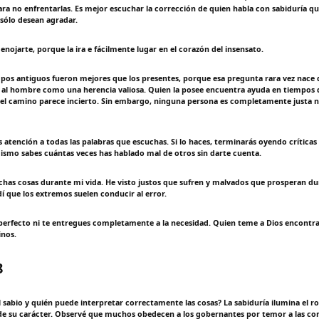
a no enfrentarlas. Es mejor escuchar la corrección de quien habla con sabiduría que
 sólo desean agradar.
enojarte, porque la ira e fácilmente lugar en el corazón del insensato.
mpos antiguos fueron mejores que los presentes, porque esa pregunta rara vez nace d
 al hombre como una herencia valiosa. Quien la posee encuentra ayuda en tiempos di
el camino parece incierto. Sin embargo, ninguna persona es completamente justa ni
 atención a todas las palabras que escuchas. Si lo haces, terminarás oyendo críticas
mismo sabes cuántas veces has hablado mal de otros sin darte cuenta.
as cosas durante mi vida. He visto justos que sufren y malvados que prosperan d
 que los extremos suelen conducir al error.
perfecto ni te entregues completamente a la necesidad. Quien teme a Dios encontra
nos.
8
 sabio y quién puede interpretar correctamente las cosas? La sabiduría ilumina el r
 de su carácter. Observé que muchos obedecen a los gobernantes por temor a las co