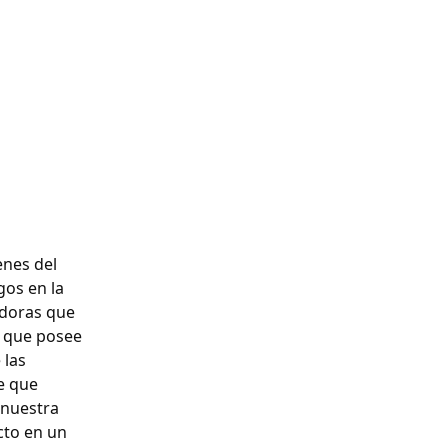
enes del
gos en la
adoras que
l que posee
 las
e que
 nuestra
cto en un