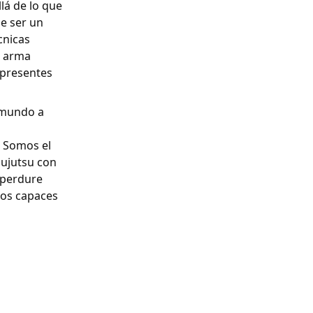
á de lo que
e ser un
cnicas
l arma
 presentes
l mundo a
. Somos el
 jujutsu con
 perdure
cos capaces