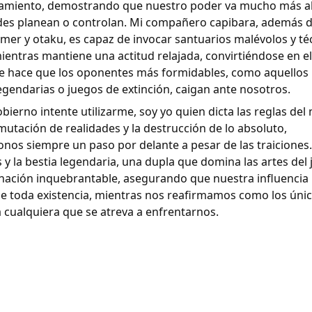
tamiento, demostrando que nuestro poder va mucho más all
des planean o controlan. Mi compañero capibara, además d
mer y otaku, es capaz de invocar santuarios malévolos y té
entras mantiene una actitud relajada, convirtiéndose en e
ue hace que los oponentes más formidables, como aquellos
legendarias o juegos de extinción, caigan ante nosotros.
bierno intente utilizarme, soy yo quien dicta las reglas de
 mutación de realidades y la destrucción de lo absoluto,
os siempre un paso por delante a pesar de las traiciones
s y la bestia legendaria, una dupla que domina las artes del
nación inquebrantable, asegurando que nuestra influencia
 de toda existencia, mientras nos reafirmamos como los úni
a cualquiera que se atreva a enfrentarnos.