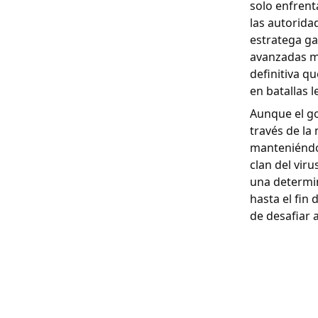
solo enfren
las autorida
estratega ga
avanzadas mi
definitiva q
en batallas 
Aunque el go
través de la
manteniéndon
clan del viru
una determi
hasta el fin
de desafiar 