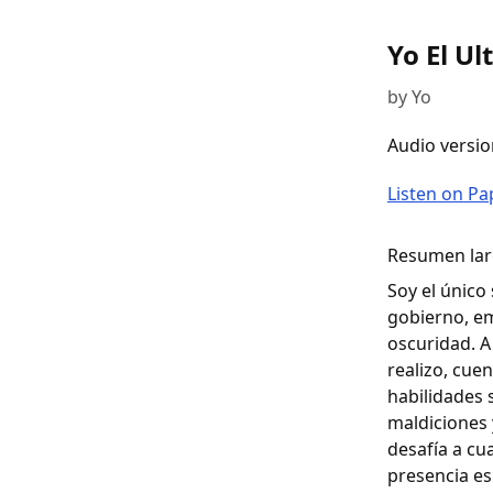
Yo El Ul
by Yo
Audio versio
Listen on P
Resumen larg
Soy el único
gobierno, em
oscuridad. A
realizo, cue
habilidades 
maldiciones 
desafía a cu
presencia es