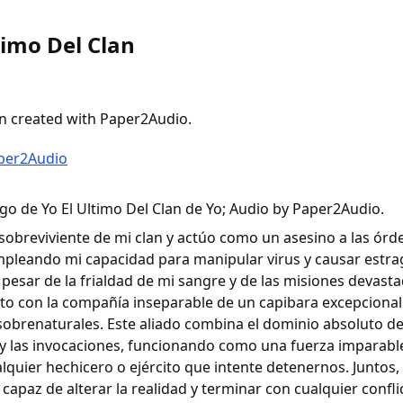
timo Del Clan
n created with Paper2Audio.
aper2Audio
o de Yo El Ultimo Del Clan de Yo; Audio by Paper2Audio.
 sobreviviente de mi clan y actúo como un asesino a las órd
pleando mi capacidad para manipular virus y causar estra
 pesar de la frialdad de mi sangre y de las misiones devast
nto con la compañía inseparable de un capibara excepciona
sobrenaturales. Este aliado combina el dominio absoluto de
y las invocaciones, funcionando como una fuerza imparabl
alquier hechicero o ejército que intente detenernos. Juntos,
 capaz de alterar la realidad y terminar con cualquier confli