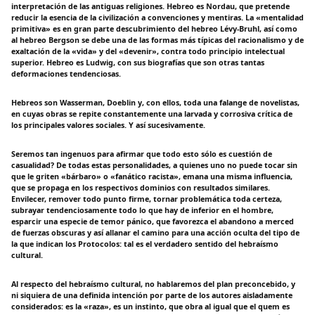
interpretación de las antiguas religiones. Hebreo es Nordau, que pretende
reducir la esencia de la civilización a convenciones y mentiras. La «mentalidad
primitiva» es en gran parte descubrimiento del hebreo Lévy-Bruhl, así como
al hebreo Bergson se debe una de las formas más típicas del racionalismo y de
exaltación de la «vida» y del «devenir», contra todo principio intelectual
superior. Hebreo es Ludwig, con sus biografías que son otras tantas
deformaciones tendenciosas.
Hebreos son Wasserman, Doeblin y, con ellos, toda una falange de novelistas,
en cuyas obras se repite constantemente una larvada y corrosiva crítica de
los principales valores sociales. Y así sucesivamente.
Seremos tan ingenuos para afirmar que todo esto sólo es cuestión de
casualidad? De todas estas personalidades, a quienes uno no puede tocar sin
que le griten «bárbaro» o «fanático racista», emana una misma influencia,
que se propaga en los respectivos dominios con resultados similares.
Envilecer, remover todo punto firme, tornar problemática toda certeza,
subrayar tendenciosamente todo lo que hay de inferior en el hombre,
esparcir una especie de temor pánico, que favorezca el abandono a merced
de fuerzas obscuras y así allanar el camino para una acción oculta del tipo de
la que indican los Protocolos: tal es el verdadero sentido del hebraísmo
cultural.
Al respecto del hebraísmo cultural, no hablaremos del plan preconcebido, y
ni siquiera de una definida intención por parte de los autores aisladamente
considerados: es la «raza», es un instinto, que obra al igual que el quem es