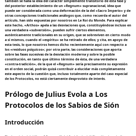
también se halla la idea del carácter simplemente transitorio de esta fase y
del posterior establecimiento de un «Regnum» supranacional, idea que
puede ser considerada como una deformación de la del «Sacro Imperio» y de
otras concepciones tradicionales análogos que, como recuerda el autor del
artículo, han sido expuestas por nosotros en Le Roi du Monde. Para explicar
este hecho, «Arthos» apela a las desviaciones que, constituyéndose incluso en
una verdadera «subversión», pueden sufrir ciertos elementos,
auténticamente tradicionales en su origen, que se sobreviven en cierto modo
a sí mismos, cuando el «espíritu» se ha retirado de ellos; y cita, en apoyo de
esta tesis, lo que nosotros hemos dicho recientemente aquí con respecto a
los «residuos psíquicos»; por otra parte, las consideraciones que aporta
sobre las fases sucesivas de la desviación moderna y sobre la posible
constitución, en tanto que último término de ésta, de una verdadera
«contra-tradición», de la que el «Regnum» sería precisamente su expresión
en el orden social, podrán quizá contribuir a elucidar más completamente
este aspecto de la cuestión que, incluso totalmente aparte del caso especial
de los Protocolos, no está ciertamente desprovisto de interés.
Prólogo de Julius Evola a Los
Protocolos de los Sabios de Sión
Introducción