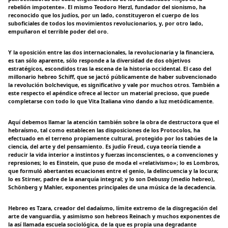
rebelión impotente». El mismo Teodoro Herzl, fundador del sionismo, ha
reconocido que los judíos, por un lado, constituyeron el cuerpo de los
suboficiales de todos los movimientos revolucionarios, y, por otro lado,
empuñaron el terrible poder del oro.
Y la oposición entre las dos internacionales, la revolucionaria y la financiera,
es tan sólo aparente, sólo responde a la diversidad de dos objetivos
estratégicos, escondidos tras la escena de la historia occidental. El caso del
millonario hebreo Schiff, que se jactó públicamente de haber subvencionado
la revolución bolchevique, es significativo y vale por muchos otros. También a
este respecto el apéndice ofrece al lector un material precioso, que puede
completarse con todo lo que Vita Italiana vino dando a luz metódicamente.
Aquí debemos llamar la atención también sobre la obra de destructora que el
hebraísmo, tal como establecen las disposiciones de los Protocolos, ha
efectuado en el terreno propiamente cultural, protegido por los tabúes de la
ciencia, del arte y del pensamiento. Es judío Freud, cuya teoría tiende a
reducir la vida interior a instintos y fuerzas inconscientes, o a convenciones y
represiones; lo es Einstein, que puso de moda el «relativismo»; lo es Lombros,
que formuló abertantes ecuaciones entre el genio, la delincuencia y la locura;
lo es Stirner, padre de la anarquía integral; y lo son Debussy (medio hebreo),
Schönberg y Mahler, exponentes principales de una música de la decadencia.
Hebreo es Tzara, creador del dadaísmo, límite extremo de la disgregación del
arte de vanguardia, y asimismo son hebreos Reinach y muchos exponentes de
la así llamada escuela sociológica, de la que es propia una degradante