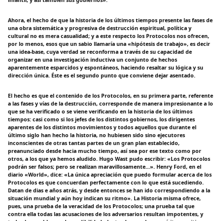
Ahora, el hecho de que la historia de los últimos tiempos presente las fases de
una obra sistemática y progresiva de destrucción espiritual, política y
cultural no es mera casualidad; y a este respecto los Protocolos nos ofrecen,
por lo menos, esos que un sabio llamaría una «hipótesis de trabajo», es decir
una idea-base, cuya verdad se reconforma a través de su capacidad de
organizar en una investigación inductiva un conjunto de hechos
aparentemente esparcidos y espontáneos, haciendo resaltar su lógica y su
dirección única. Éste es el segundo punto que conviene dejar asentado.
El hecho es que el contenido de los Protocolos, en su primera parte, referente
a las fases y vías de la destrucción, corresponde de manera impresionante a lo
que se ha verificado o se viene verificando en la historia de los últimos
tiempos: casi como si los jefes de los distintos gobiernos, los dirigentes
aparentes de los distintos movimientos y todos aquellos que durante el
último siglo han hecho la historia, no hubiesen sido sino ejecutores
inconscientes de otras tantas partes de un gran plan establecido,
preanunciado desde hacia mucho tiempo, así sea por ese texto como por
otros, a los que ya hemos aludido. Hugo Wast pudo escribir: «Los Protocolos
podrán ser falsos; pero se realizan maravillosamente...». Henry Ford, en el
diario «World», dice: «La única apreciación que puedo formular acerca de los
Protocolos es que concuerdan perfectamente con lo que está sucediendo.
Datan de dias e años atrás, y desde entonces se han ido correspondiendo a la
situación mundial y aún hoy indican su ritmo». La Historia misma ofrece,
pues, una prueba de la veracidad de los Protocolos; una prueba tal que
contra ella todas las acusaciones de los adversarios resultan impotentes, y