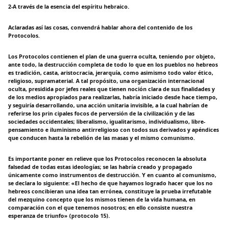
2-A través de la esencia del espíritu hebraico.
Aclaradas así las cosas, convendrá hablar ahora del contenido de los
Protocolos.
Los Protocolos contienen el plan de una guerra oculta, teniendo por objeto,
ante todo, la destrucción completa de todo lo que en los pueblos no hebreos
es tradición, casta, aristocracia, jerarquía, como asimismo todo valor ético,
religioso, supramaterial. A tal propósito, una organización internacional
oculta, presidida por jefes reales que tienen noción clara de sus finalidades y
de los medios apropiados para realizarlas, habría iniciado desde hace tiempo,
y seguiría desarrollando, una acción unitaria invisible, a la cual habrían de
referirse los prin cipales focos de perversión de la civilización y de las
sociedades occidentales; liberalismo, igualitarismo, individualismo, libre-
pensamiento e iluminismo antirreligioso con todos sus derivados y apéndices
que conducen hasta la rebelión de las masas y el mismo comunismo.
Es importante poner en relieve que los Protocolos reconocen la absoluta
falsedad de todas estas ideologías; se las habría creado y propagado
únicamente como instrumentos de destrucción. Y en cuanto al comunismo,
se declara lo siguiente: «El hecho de que hayamos logrado hacer que los no
hebreos concibieran una idea tan errónea, constituye la prueba irrefutable
del mezquino concepto que los mismos tienen de la vida humana, en
comparación con el que tenemos nosotros; en ello consiste nuestra
esperanza de triunfo» (protocolo 15).