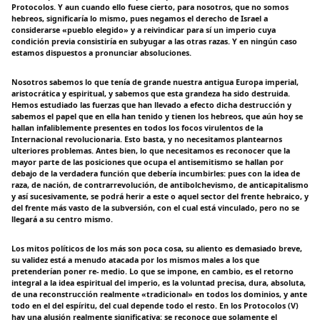
Protocolos. Y aun cuando ello fuese cierto, para nosotros, que no somos
hebreos, significaría lo mismo, pues negamos el derecho de Israel a
considerarse «pueblo elegido» y a reivindicar para sí un imperio cuya
condición previa consistiría en subyugar a las otras razas. Y en ningún caso
estamos dispuestos a pronunciar absoluciones.
Nosotros sabemos lo que tenía de grande nuestra antigua Europa imperial,
aristocrática y espiritual, y sabemos que esta grandeza ha sido destruida.
Hemos estudiado las fuerzas que han llevado a efecto dicha destrucción y
sabemos el papel que en ella han tenido y tienen los hebreos, que aún hoy se
hallan infaliblemente presentes en todos los focos virulentos de la
Internacional revolucionaria. Esto basta, y no necesitamos plantearnos
ulteriores problemas. Antes bien, lo que necesitamos es reconocer que la
mayor parte de las posiciones que ocupa el antisemitismo se hallan por
debajo de la verdadera función que debería incumbirles: pues con la idea de
raza, de nación, de contrarrevolución, de antibolchevismo, de anticapitalismo
y así sucesivamente, se podrá herir a este o aquel sector del frente hebraico, y
del frente más vasto de la subversión, con el cual está vinculado, pero no se
llegará a su centro mismo.
Los mitos políticos de los más son poca cosa, su aliento es demasiado breve,
su validez está a menudo atacada por los mismos males a los que
pretenderían poner re- medio. Lo que se impone, en cambio, es el retorno
integral a la idea espiritual del imperio, es la voluntad precisa, dura, absoluta,
de una reconstrucción realmente «tradicional» en todos los dominios, y ante
todo en el del espíritu, del cual depende todo el resto. En los Protocolos (V)
hay una alusión realmente significativa: se reconoce que solamente el