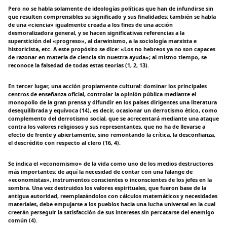
Pero no se habla solamente de ideologías políticas que han de infundirse sin
que resulten comprensibles su significado y sus finalidades; también se habla
de una «ciencia» igualmente creada a los fines de una acción
desmoralizadora general, y se hacen significativas referencias a la
superstición del «progreso», al darwinismo, a la sociología marxista e
historicista, etc. A este propósito se dice: «Los no hebreos ya no son capaces
de razonar en materia de ciencia sin nuestra ayuda»; al mismo tiempo, se
reconoce la falsedad de todas estas teorías (1, 2, 13).
En tercer lugar, una acción propiamente cultural: dominar los principales
centros de enseñanza oficial, controlar la opinión pública mediante el
monopolio de la gran prensa y difundir en los países dirigentes una literatura
desequilibrada y equívoca (14), es decir, ocasionar un derrotismo ético, como
complemento del derrotismo social, que se acrecentará mediante una ataque
contra los valores religiosos y sus representantes, que no ha de llevarse a
efecto de frente y abiertamente, sino remontando la crítica, la desconfianza,
el descrédito con respecto al clero (16, 4).
Se indica el «economismo» de la vida como uno de los medios destructores
más importantes: de aquí la necesidad de contar con una falange de
«economistas», instrumentos conscientes o inconscientes de los jefes en la
sombra. Una vez destruidos los valores espirituales, que fueron base de la
antigua autoridad, reemplazándolos con cálculos matemáticos y necesidades
materiales, debe empujarse a los pueblos hacia una lucha universal en la cual
creerán perseguir la satisfacción de sus intereses sin percatarse del enemigo
común (4).