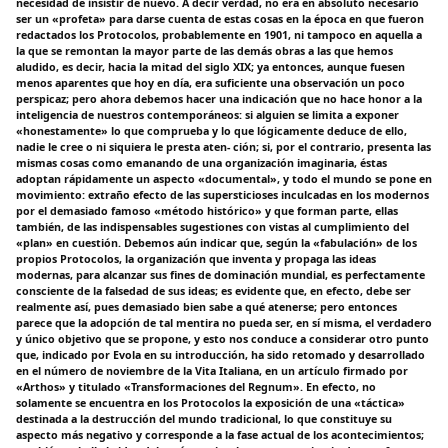
necesidad de insistir de nuevo. A decir verdad, no era en absoluto necesario
ser un «profeta» para darse cuenta de estas cosas en la época en que fueron
redactados los Protocolos, probablemente en 1901, ni tampoco en aquella a
la que se remontan la mayor parte de las demás obras a las que hemos
aludido, es decir, hacia la mitad del siglo XIX; ya entonces, aunque fuesen
menos aparentes que hoy en día, era suficiente una observación un poco
perspicaz; pero ahora debemos hacer una indicación que no hace honor a la
inteligencia de nuestros contemporáneos: si alguien se limita a exponer
«honestamente» lo que comprueba y lo que lógicamente deduce de ello,
nadie le cree o ni siquiera le presta aten- ción; si, por el contrario, presenta las
mismas cosas como emanando de una organización imaginaria, éstas
adoptan rápidamente un aspecto «documental», y todo el mundo se pone en
movimiento: extraño efecto de las supersticioses inculcadas en los modernos
por el demasiado famoso «método histórico» y que forman parte, ellas
también, de las indispensables sugestiones con vistas al cumplimiento del
«plan» en cuestión. Debemos aún indicar que, según la «fabulación» de los
propios Protocolos, la organización que inventa y propaga las ideas
modernas, para alcanzar sus fines de dominación mundial, es perfectamente
consciente de la falsedad de sus ideas; es evidente que, en efecto, debe ser
realmente así, pues demasiado bien sabe a qué atenerse; pero entonces
parece que la adopción de tal mentira no pueda ser, en sí misma, el verdadero
y único objetivo que se propone, y esto nos conduce a considerar otro punto
que, indicado por Evola en su introducción, ha sido retomado y desarrollado
en el número de noviembre de la Vita Italiana, en un artículo firmado por
«Arthos» y titulado «Transformaciones del Regnum». En efecto, no
solamente se encuentra en los Protocolos la exposición de una «táctica»
destinada a la destrucción del mundo tradicional, lo que constituye su
aspecto más negativo y corresponde a la fase actual de los acontecimientos;