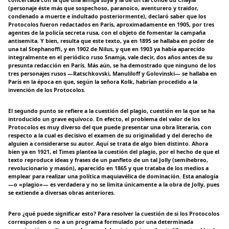
concertada con la que una amiga suya y la de un tal conde du Chayla
(personaje éste más que sospechoso, paranoico, aventurero y traidor,
condenado a muerte e indultado posteriormente), declaró saber que los
Protocolos fueron redactados en París, aproximadamente en 1905, por tres
agentes de la policía secreta rusa, con el objeto de fomentar la campaña
antisemita. Y bien, resulta que este texto, ya en 1895 se hallaba en poder de
una tal Stephanoffi, y en 1902 de Nilus, y que en 1903 ya había aparecido
integralmente en el periódico ruso Snamja, vale decir, dos años antes de su
presunta redacción en París. Más aún, se ha demostrado que ninguno de los
tres personajes rusos —Ratschkovski, Manuliloff y Golovinski— se hallaba en
París en la época en que, según la señora Kolk, habrían procedido a la
invención de los Protocolos.
El segundo punto se refiere a la cuestión del plagio, cuestión en la que se ha
introducido un grave equívoco. En efecto, el problema del valor de los
Protocolos es muy diverso del que puede presentar una obra literaria, con
respecto a la cual es decisivo el examen de su originalidad y del derecho de
alguien a considerarse su autor. Aquí se trata de algo bien distinto. Ahora
bien ya en 1921, el Times plantea la cuestión del plagio, por el hecho de que el
texto reproduce ideas y frases de un panfleto de un tal Jolly (semihebreo,
revolucionario y masón), aparecido en 1865 y que trataba de los medios a
emplear para realizar una política maquiavélica de dominación. Esta analogía
—o «plagio»— es verdadera y no se limita únicamente a la obra de Jolly, pues
se extiende a diversas obras anteriores.
Pero ¿qué puede significar esto? Para resolver la cuestión de si los Protocolos
corresponden o no a un programa formulado por una determinada