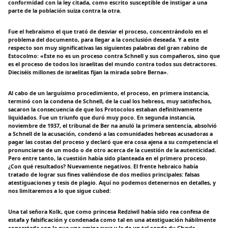
conformidad con la ley citada, como escrito susceptible de instigar a una
parte de la población suiza contra la otra.
Fue el hebraísmo el que trató de desviar el proceso, concentrándolo en el
problema del documento, para llegar a la conclusión deseada. Y a este
respecto son muy significativas las siguientes palabras del gran rabino de
Estocolmo: «Este no es un proceso contra Schnell y sus compañeros, sino que
es el proceso de todos los israelitas del mundo contra todos sus detractores.
Dieciséis millones de israelitas fijan la mirada sobre Berna».
Al cabo de un larguísimo procedimiento, el proceso, en primera instancia,
terminó con la condena de Schnell, de la cual los hebreos, muy satisfechos,
sacaron la consecuencia de que los Protocolos estaban definitivamente
liquidados. Fue un triunfo que duró muy poco. En segunda instancia,
noviembre de 1937, el tribunal de Ber na anuló la primera sentencia, absolvió
a Schnell de la acusación, condenó a las comunidades hebreas acusadoras a
pagar las costas del proceso y declaró que era cosa ajena a su competencia el
pronunciarse de un modo o de otro acerca de la cuestión de la autenticidad.
Pero entre tanto, la cuestión había sido planteada en el primero proceso.
¿Con qué resultados? Nuevamente negativos. El frente hebraico había
tratado de lograr sus fines valiéndose de dos medios principales: falsas
atestiguaciones y tesis de plagio. Aquí no podemos detenernos en detalles, y
nos limitaremos a lo que sigue cubed:
Una tal señora Kolk, que como princesa Redziwil había sido rea confesa de
estafa y falsificación y condenada como tal en una atestiguación hábilmente