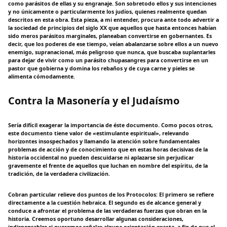
como parásitos de ellas y su engranaje. Son sobretodo ellos y sus intenciones
y no únicamente o particularmente los judíos, quienes realmente quedan
descritos en esta obra. Esta pieza, a mi entender, procura ante todo advertir a
la sociedad de principios del siglo XX que aquellos que hasta entonces habían
sido meros parásitos marginales, planeaban convertirse en gobernantes. Es
decir, que los poderes de ese tiempo, veían abalanzarse sobre ellos a un nuevo
enemigo, supranacional, más peligroso que nunca, que buscaba suplantarles
para dejar de vivir como un parásito chupasangres para convertirse en un
pastor que gobierna y domina los rebaños y de cuya carne y pieles se
alimenta cómodamente.
Contra la Masonería y el Judaísmo
Sería difícil exagerar la importancia de éste documento. Como pocos otros,
este documento tiene valor de «estimulante espiritual», relevando
horizontes insospechados y llamando la atención sobre fundamentales
problemas de acción y de conocimiento que en estas horas decisivas de la
historia occidental no pueden descuidarse ni aplazarse sin perjudicar
gravemente el frente de aquellos que luchan en nombre del espíritu, de la
tradición, de la verdadera civilización.
Cobran particular relieve dos puntos de los Protocolos: El primero se refiere
directamente a la cuestión hebraica. El segundo es de alcance general y
conduce a afrontar el problema de las verdaderas fuerzas que obran en la
historia. Creemos oportuno desarrollar algunas consideraciones,
indispensables si queremos señalar alguna orientación exacta, a fin de que el