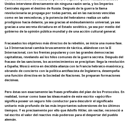
Unidos interviene directamente sin ninguna razón seria, y los Imperios
Centrales siguen el destino de Russia. Después de la guerra la llama
revolucionaria se propaga por todas partes, así en las naciones vencidas
como en las vencedoras, y la potencia del hebraísmo realiza un salto
prodigioso hacia delante, ya sea gracias al endeudamiento universal, ya sea
gracias a una secreta dictadura en el Estado soviético, ya sea por medio del
gobierno de la opinión pública mundial y de una acción cultural general.
Fracasados los objetivos más directos de la rebelión, se inicia una nueva fase.
La 3 Internacional cambia bruscamente de táctica, aliándose con la II
Internacional, con los frentes populares y con las grandes democracias
capitalistas, revelando así los hilos comunes de la guerra secreta. Después del
fracaso de las sanciones, los acontecimientos se precipitan: llega la revolución
a España; Moscú entra en decidida alianza con la Francia hebraico-masónica y,
obrando de concierto con la política antifascista de Inglaterra, desempeña
una función directiva en la Sociedad de Naciones. Se preparan formaciones
decisivas.
Pero éstas son exactamente las frases prefinales del plan de los Protocolos. En
realidad, tomar como base las ideas-madre de este escrito «apócrifo»
significa poseer un seguro hilo conductor para descubrir el significado
unitario más profundo de las más importantes subversiones de los últimos
tiempos. Y es precisamente por ello que Adolfo Hitler, sin vacilar, reconoció a
tal escrito el valor del reactivo más poderoso para el despertar del pueblo
alemán.