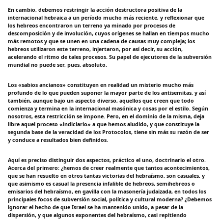
En cambio, debemos restringir la acción destructora positiva de la
internacional hebraica a un período mucho más reciente, y reflexionar que
los hebreos encontraron un terreno ya minado por procesos de
descomposición y de involución, cuyos orígenes se hallan en tiempos mucho
más remotos y que se unen en una cadena de causas muy compleja; los
hebreos utilizaron este terreno, injertaron, por así decir, su acción,
acelerando el ritmo de tales procesos. Su papel de ejecutores de la subversión
mundial no puede ser, pues, absoluto.
Los «sabios ancianos» constituyen en realidad un misterio mucho más
profundo de lo que pueden suponer la mayor parte de los antisemitas, y así
también, aunque bajo un aspecto diverso, aquellos que creen que todo
comienza y termina en la internacional masónica y cosas por el estilo. Según
nosotros, esta restricción se impone. Pero, en el dominio de la misma, deja
libre aquel proceso «indiciario» a que hemos aludido, y que constituye la
segunda base de la veracidad de los Protocolos, tiene sin más su razón de ser
y conduce a resultados bien definidos.
Aquí es preciso distinguir dos aspectos, práctico el uno, doctrinario el otro.
Acerca del primero: ¿hemos de creer realmente que tantos acontecimientos,
que se han resuelto en otros tantas victorias del hebraísmo, son casuales, y
que asimismo es casual la presencia infalible de hebreos, semihebreos o
emisarios del hebraísmo, en gavilla con la masonería judaizada, en todos los
principales focos de subversión social, política y cultural moderna? ¿Debemos
ignorar el hecho de que Israel se ha mantenido unido, a pesar de la
dispersión, y que algunos exponentes del hebraísmo, casi repitiendo