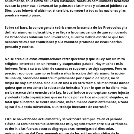
anualmente, en la fiesta del Rosch Hassanah, todas las comunidades hebraicas
evocan la promesa: «Levantad las palmas de las manos y aclamad jubilosos a
Dios, pues Jehová, el altísimo, el terrible, someterá a todas las naciones y las
pondrá a vuesto pies».
Sobre tal base, la convergencia teórica entre la esencia de los Protocolos y la
del hebraísmo es indiscutible, y se llega a la consecuencia de que aun cuando
los Protocolos hubieran sido inventados, su autor habría escrito lo que los
hebreos fieles a sus tradiciones y a la voluntad profunda de Israel habrían
pensado y escrito.
No se crea que estas exhumaciones retrospectivas y que la Ley son un mito
religioso enterrado en un remoto y «superado» pasado. Hay muchos más
hebreos fieles a su tradición de cuantos se supone o se deja suponer. Pero es
preciso reconocer que no se limita a ellos la acción del hebraísmo: la acción
de una ley, observada ininterrumpidamente por espacio de siglos, no se
disipa de hoy a mañana, sino que en una o en otra forma, se manifiesta donde
quiera que se encuentre la substancia hebraica. Y por lo que se ha dicho más
arriba acerca de la esencia de la Ley, la cual induce a conceptuar como injusta
y violenta toda organización que no tenga por vértice al «pueblo elegido», es
fatal que el hebreo se sienta inducido, más o menos conscientemente, a toda
agitación, a toda subversión, a un trabajo incesante de corrosión.
Esto se ha verificado actualmente y se verificará siempre. Ya en el período
clásico, la raza hebrea fue identificada muy significativamente a la «tifónica»,
es decir, a las fuerzas oscuras disgregadoras, enemigas del dios solar,
patrocinadoras del Caos, engendradoras de los así llamados «hijos de la