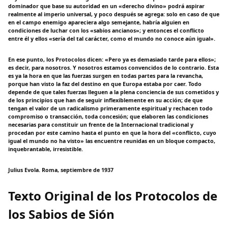
dominador que base su autoridad en un «derecho divino» podrá aspirar
realmente al imperio universal, y poco después se agrega: solo en caso de que
en el campo enemigo apareciera algo semejante, habría alguien en
condiciones de luchar con los «sabios ancianos»; y entonces el conflicto
entre él y ellos «sería del tal carácter, como el mundo no conoce aún igual».
En ese punto, los Protocolos dicen: «Pero ya es demasiado tarde para ellos»;
es decir, para nosotros. Y nosotros estamos convencidos de lo contrario. Esta
es ya la hora en que las fuerzas surgen en todas partes para la revancha,
porque han visto la faz del destino en que Europa estaba por caer. Todo
depende de que tales fuerzas lleguen a la plena conciencia de sus cometidos y
de los principios que han de seguir inflexiblemente en su acción; de que
tengan el valor de un radicalismo primeramente espiritual y rechacen todo
compromiso o transacción, toda concesión; que elaboren las condiciones
necesarias para constituir un frente de la Internacional tradicional y
procedan por este camino hasta el punto en que la hora del «conflicto, cuyo
igual el mundo no ha visto» las encuentre reunidas en un bloque compacto,
inquebrantable, irresistible.
Julius Evola. Roma, septiembre de 1937
Texto Original de los Protocolos de
los Sabios de Sión