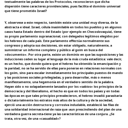
textualmente las palabras de los Protocolos, reconocieron que dicha
dispersión tiene caracteres providenciales, pues facilita el dominio universal
que tiene prometido Israel?
Y, observese a este respecto, también existe una unidad muy diversa, de la
abstracta e ideal. Israel, célula inasimilable en todos los pueblos y en algunos
casos hasta Estado dentro del Estado (por ejemplo en Checoslovaquia), tiene
su propio parlamento supranacional, con delegados legítimos elegidos por
los hebreos de cada país. Este parlamento effectúa normalmente sus
congresos y adopta sus decisiones, sin estar obligado, naturalmente, a
suministrar un informe completo y público al goim en busca del
«documento». Por otra parte, existe un dominio en que las suposiciones y las
inducciones ceden su lugar al lenguaje de la más cruda estadística: vale decir,
es un hecho, que donde quiera que el hebreo ha obtenido la emancipación y
la paridad, no se ha servido de ellas para ponerse en relaciones normales con
los goim, sino para escalar inmediatamente los principales puestos de mando
y las posiciones sociales privilegiadas, y para desarrollar, más o menos
manifiestamente, una hegemonía en el verdadero sentido de la palabra.
Hayan sido o no solapadamente lanzados por los «sabios» los principios de la
democracia y del liberalismo, el hecho es que en todos los países y en todas
las épocas en que tales principios prevalecieron, el hebreo invadió parasitaria
o dictatorialmente los estratos más altos de la cultura y de la sociedad,
ejerció una acción destructora y corrosiva indudable, estableció las filas de
una solidaridad internacional de raza que -aun prescindiendo del plan de una
verdadera guerra secreta-tiene ya las características de una conjura. ¿Se
trata, otra vez, de una «casualidad»?