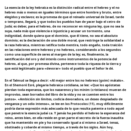
La esencia de la ley hebraica es la distinción radical entre el hebreo y el no
hebreo más o menos en iguales términos que entre hombre y bruto, entre
elegidos y esclavos; es la promesa de que el reinado universal de Israel, tarde
o temprano, llegará, y que todos los pueblos han de yacer bajo el cetro de
Judá; es deber, para el hebreo, de no reconocer en ninguna ley, que no sea la
suya, nada más que violencia e injusticia y acusar un tormento, una
indignidad, donde quiera que el dominio, que él tiene, no sea el absoluto
dominio; es la declaración de una doble moral, que restringe la solidaridad a
la raza hebraica, mientras ratifica toda mentira, todo engaño, toda traición
en las relaciones entre hebreos y no hebreos, considerando a los segundos
como una superficie de seres al margen de la ley; es, finalmente, la
santificación del oro y del interés como instrumentos de la potencia del
hebreo, al que, por promesa divina, pertenece toda la riqueza de la tierra y
que está legitimado para «devorar» todo el pueblo que el Señor le dé.
En el Talmud se llega a decir: «Al mejor entre los no hebreos (goim) mátalo».
En el Shemoré Esré, plegaria hebraica cotidiana, se lee: «Que los apóstatas
pierdan toda esperanza, que los nazarenos y los minim (cristianos) mueran de
improviso, sean borrados del libro de la vida y no se cuenten entre los
justos». «Ambición sin límites, codicia devoradora, un deseo despiadado de
venganza y un odio intenso», se lee en los Protocolos (11), muy difícilmente
podría darse expresión más adecuada de lo que resulta patente a todo aquel
que penetre la esencia judaí ca. Y jamás ha perdido el hebreo la esperanza del
reino, antes bien, en ella reside en gran parte el secreto de la fuerza inaudita
que ha mantenido en pie y ha conservado igual a sí mismo a Israel, tenaz,
obstinado y cobarde al mismo tiempo, a través de los siglos. Aún hoy,