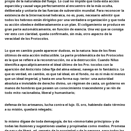
propio de la naturaleza del fuego. Lo cual no impide que toda esta acción
esparcida y causal vaya perfectamente al encuentro de la más oculta,
deliberada y unitaria de las fuerzas de subversión mundial. Para reconocer la
existencia de la Internacional hebraica, no es, pues, necesario admitir que
todos los hebreos están dirigidos por una verdadera organización y que toda
su acción obedece deliberadamente a un plan. El coligamiento se produce en
gran parte automáticamente, en función de esencia. Una vez que se consiga
ver esto con claridad, queda confirmado, sin más, otro aspecto de la
veracidad de los Protocolos.
Lo que en cambio puede aparecer dudoso, es la natura- leza de los fines
últimos de esta acción indiscutible. La parte problemática de los Protocolos
es la que se refiere a la reconstrucción, no a la destrucción. Cuando Nilus
identifica apocalípticamente el ideal último de los Pro- tocolos con la
aparición del Anticristo (idea fija del alma eslava), navega en lo fantástico. Lo
que es verdad, en cambio, es que tal ideal, en el fondo, no es ni más ni menos
que un ideal imperial, y hasta en una forma sup- terior: una autoridad
absoluta e inviolable de derecho divino, un régimen de casta, un gobierno en
manos de hombres que poseen un conocimiento trascendente y se rén de
todo mito racionalista, liberal y humanitario;
defensa de los artesanos, lucha contra el lujo. EL oro, habiendo dado término
a su misión, quedará relegado;
lo mismo dígase de toda demagogía, de los «immortales principios» y de
todas las ilusiones y sugestiones usadas y propinadas como medios. Promesa
de paz y de libert- ad, respeto de la propiedad y de la persona, para todos los