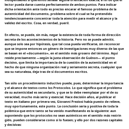
lector pueda darse cuenta perfectamente de ambos puntos. Para indicar
dicha orientación ante todo es preciso encarar el famoso problema de la
autenticidad del documento, problema sobre el cual se ha pretendido
tendenciosamente concentrar toda la atención para medir el alcance y la
validez del escrito. Cosa, en verdad, pueril.
En efecto, se puede, sin más, negar la existencia de toda forma de dirección
secreta de los acontecimientos de la historia. Pero no se puede admitir,
aunque solo sea por hipótesis, que tal cosa pueda verificarse, sin reconocer
que se impone entonces un género de investigaciones muy diverso de las que
se basan en el «documento», en el sentido más grosero del término. Aquí
reside precisamente —según la justa observación de Guénon— el punto
decisivo, que limita la importancia de la cuestión de la autenticidad en el
hecho de que ninguna organización real y seriamente secreta, cualquier que
sea su naturaleza, deja tras de sí documentos escritos.
Tan sólo un procedimiento inductivo puede, pues, determinar la importancia
y el alcance de textos como los Protocolos. Lo que significa que el problema
de su autenticidad es secundario, y que se lo debe reemplazar por el de su
veracidad, mucho más serio y esencial. Hace decisión años, al publicar el
texto en italiano por primera vez, Giovanni Preziosi había puesto de relieve,
muy oportunamente, este punto. La conclusión seria y positiva de toda la
polémica que entre tanto se ha venido manifestando es la siguiente: aun
suponiendo que los protocolos no sean auténticos en el sentido más restrin
gido, pueden considerarse como si lo fuesen; y ello por dos razones capitales
y decisivas: