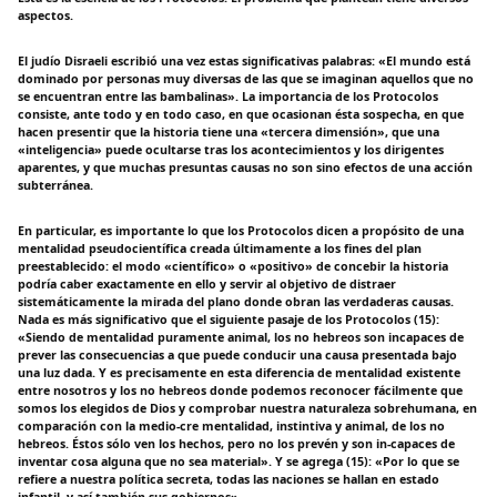
aspectos.
El judío Disraeli escribió una vez estas significativas palabras: «El mundo está
dominado por personas muy diversas de las que se imaginan aquellos que no
se encuentran entre las bambalinas». La importancia de los Protocolos
consiste, ante todo y en todo caso, en que ocasionan ésta sospecha, en que
hacen presentir que la historia tiene una «tercera dimensión», que una
«inteligencia» puede ocultarse tras los acontecimientos y los dirigentes
aparentes, y que muchas presuntas causas no son sino efectos de una acción
subterránea.
En particular, es importante lo que los Protocolos dicen a propósito de una
mentalidad pseudocientífica creada últimamente a los fines del plan
preestablecido: el modo «científico» o «positivo» de concebir la historia
podría caber exactamente en ello y servir al objetivo de distraer
sistemáticamente la mirada del plano donde obran las verdaderas causas.
Nada es más significativo que el siguiente pasaje de los Protocolos (15):
«Siendo de mentalidad puramente animal, los no hebreos son incapaces de
prever las consecuencias a que puede conducir una causa presentada bajo
una luz dada. Y es precisamente en esta diferencia de mentalidad existente
entre nosotros y los no hebreos donde podemos reconocer fácilmente que
somos los elegidos de Dios y comprobar nuestra naturaleza sobrehumana, en
comparación con la medio-cre mentalidad, instintiva y animal, de los no
hebreos. Éstos sólo ven los hechos, pero no los prevén y son in-capaces de
inventar cosa alguna que no sea material». Y se agrega (15): «Por lo que se
refiere a nuestra política secreta, todas las naciones se hallan en estado
infantil, y así también sus gobiernos».