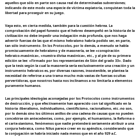
aquellos que sólo en parte son causa real de determinadas subversiones;
indicando de este modo una especie de víctima expiatoria, conquistan toda la
libertad para proseguir en su juego.
Vaya esto, en cierta medida, también para la cuestión hebrea. La
comprobación del papel funesto que el hebreo desempeñó en la historia de la
civilización no debe impedir una indagación más profunda, que nos haga
advertir fuerzas de las que el mismo hebraísmo habría podido ser, en parte,
tan sólo instrumento. En los Protocolos, por lo demás, a menudo se habla
promiscuamente de hebraísmo y de masonería, se lee «conspiración
hebraico-masónica», «nuestra divisa masónica», etc., y al pie de su primera
edición se lee: «Firmado por los representantes de Sión del grado 33». Dado
que la tesis según la cual la masonería sería exclusivamente una creación y un
instrumento hebraicos es, por diversas razones, insostenible, se plantea la
necesidad de referirse a una trama mucho más vastas de fuerzas ocultas
pervertidoras, que nosotros hasta nos inclinamos a no limitarla a elementos
puramente humanos.
Las principales ideologías aconsejadas por los Protocolos como instrumentos
de destrucción, y que efectivamente han aparecido con tal significado en la
historia -liberalismo, individualismo, cientificismo, racionalismo, etc.-no son,
por lo demás sino los últimos anillos de una cadena de causas que no pueden
concebirse sin antecedentes, como, por ejemplo, el humanismo, la Reforma o
el carte-sianismo, fenómenos que nadie pretenderá seriamente atribuir a una
conjura hebraica, como Nilus parece creer en su apéndice, considerando que
la conjugación se habría iniciado nada menos que en el año 929 a.C.