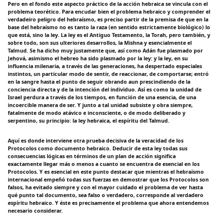
Pero en el fondo este aspecto práctico de la acción hebraica se vincula con el
problema teorético. Para encudar bien el problema hebraico y comprender el
verdadeiro peligro del hebraísmo, es preciso partir de la premisa de que en la
base del hebraísmo no es tanto la raza (en sentido estrictamente biológico) lo
que está, sino la ley. La ley es el Antiguo Testamento, la Torah, pero también, y
sobre todo, son sus ulteriores desarrollos, la Mishna y esencialmente el
Talmud. Se ha dicho muy justamente que, así como Adán fue plasmado por
Jehová, asimismo el hebreo ha sido plasmado por la ley: y la ley, en su
influencia milenaria, a través de las generaciones, ha despertado especiales
instintos, un particular modo de sentir, de reaccionar, de comportarse; entró
en la sangre hasta el punto de seguir obrando aun prescindiendo de la
conciencia directa y de la intención del individuo. Así es como la unidad de
Israel perdura a través de los tiempos, en función de una esencia, de una
incoercible manera de ser. Y junto a tal unidad subsiste y obra siempre,
fatalmente de modo atávico e inconsciente, o de modo deliberado y
serpentino, su principio: la ley hebraica, el espíritu del Talmud.
Aquí es donde interviene otra prueba decisiva de la veracidad de los
Protocolos como documento hebraico. Deducir de esta ley todas sus
consecuencias lógicas en términos de un plan de acción significa
exactamente llegar más o menos a cuanto se encuentra de esencial en los
Protocolos. Y es esencial en este punto destacar que mientras el hebraísmo
internacional empeñó todas sus fuerzas en demostrar que los Protocolos son
falsos, ha evitado siempre y con el mayor cuidado el problema de ver hasta
qué punto tal documento, sea falso o verdadero, corresponde al verdadero
espíritu hebraico. Y éste es precisamente el problema que ahora entendemos
necesario considerar.