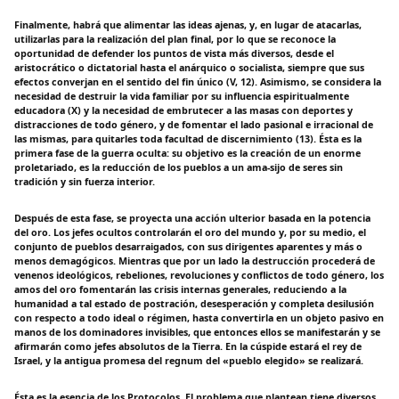
Finalmente, habrá que alimentar las ideas ajenas, y, en lugar de atacarlas,
utilizarlas para la realización del plan final, por lo que se reconoce la
oportunidad de defender los puntos de vista más diversos, desde el
aristocrático o dictatorial hasta el anárquico o socialista, siempre que sus
efectos converjan en el sentido del fin único (V, 12). Asimismo, se considera la
necesidad de destruir la vida familiar por su influencia espiritualmente
educadora (X) y la necesidad de embrutecer a las masas con deportes y
distracciones de todo género, y de fomentar el lado pasional e irracional de
las mismas, para quitarles toda facultad de discernimiento (13). Ésta es la
primera fase de la guerra oculta: su objetivo es la creación de un enorme
proletariado, es la reducción de los pueblos a un ama-sijo de seres sin
tradición y sin fuerza interior.
Después de esta fase, se proyecta una acción ulterior basada en la potencia
del oro. Los jefes ocultos controlarán el oro del mundo y, por su medio, el
conjunto de pueblos desarraigados, con sus dirigentes aparentes y más o
menos demagógicos. Mientras que por un lado la destrucción procederá de
venenos ideológicos, rebeliones, revoluciones y conflictos de todo género, los
amos del oro fomentarán las crisis internas generales, reduciendo a la
humanidad a tal estado de postración, desesperación y completa desilusión
con respecto a todo ideal o régimen, hasta convertirla en un objeto pasivo en
manos de los dominadores invisibles, que entonces ellos se manifestarán y se
afirmarán como jefes absolutos de la Tierra. En la cúspide estará el rey de
Israel, y la antigua promesa del regnum del «pueblo elegido» se realizará.
Ésta es la esencia de los Protocolos. El problema que plantean tiene diversos