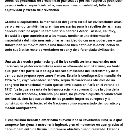
todos los problemas de credibilidad planteados por los «espíritus positivos»
pasan a indicar superficialidad y, más aún, irresponsabilidad, falta de
objetividad y exceso de prevención.
Gracias al capitalismo, la mentalidad del gueto escaló las civilizaciones arias,
pero creando también las premisas necesarias para la rebelión de las masas
obreras. Pero he aquí que también son hebreos -Marx, Lassalle, Kautsky,
Trotzski-los que suministran a las masas, mediante una deformación
materialista del mito mesiánico, las armas ideológicas más poderosas y que
subordinan su movimiento a una finalidad bien definida: la destrucción de
todo supérstite resto de verdadero orden y de diferenciada civilización.
Una táctica oculta guía hacia igual fin los conflictos internacionales más
decisivos; la plutocracia hebrea arma ocultamente al militarismo, en tanto
que, por otra parte, la ideología hebraico-masónica del liberalismo y de la
democracia prepara oportunos frentes. Estalla la conflagración mundial de
1914 to 18, cuyo verdadero sentido, según declaraciones oficiales de un
congreso internacional masón que se llevó a cabo en París en el verano de
1917, fue la guerra santa de la democracia, «la coronación de la obra de la
revolución francesa», teniendo por mira, no ya esta o aquella reivindicación
territorial, sino la destrucción de los grandes imperios europeos y la
constitución de la Sociedad de Naciones como superestado democrático y
masón omnipotente.
El capitalismo hebraico americano subvenciona la Revolución Rusa (a la que
tampoco fue ajena la masonería inglesa), y en el momento en que, gracias al
derrumbamiento de Russia, un primero objetivo quedó realizado, Estados