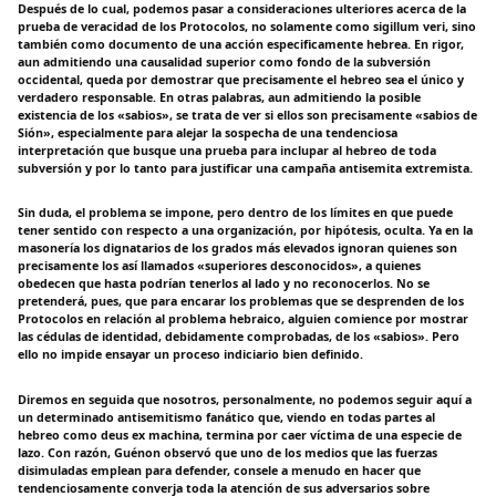
Después de lo cual, podemos pasar a consideraciones ulteriores acerca de la
prueba de veracidad de los Protocolos, no solamente como sigillum veri, sino
también como documento de una acción especificamente hebrea. En rigor,
aun admitiendo una causalidad superior como fondo de la subversión
occidental, queda por demostrar que precisamente el hebreo sea el único y
verdadero responsable. En otras palabras, aun admitiendo la posible
existencia de los «sabios», se trata de ver si ellos son precisamente «sabios de
Sión», especialmente para alejar la sospecha de una tendenciosa
interpretación que busque una prueba para inclupar al hebreo de toda
subversión y por lo tanto para justificar una campaña antisemita extremista.
Sin duda, el problema se impone, pero dentro de los límites en que puede
tener sentido con respecto a una organización, por hipótesis, oculta. Ya en la
masonería los dignatarios de los grados más elevados ignoran quienes son
precisamente los así llamados «superiores desconocidos», a quienes
obedecen que hasta podrían tenerlos al lado y no reconocerlos. No se
pretenderá, pues, que para encarar los problemas que se desprenden de los
Protocolos en relación al problema hebraico, alguien comience por mostrar
las cédulas de identidad, debidamente comprobadas, de los «sabios». Pero
ello no impide ensayar un proceso indiciario bien definido.
Diremos en seguida que nosotros, personalmente, no podemos seguir aquí a
un determinado antisemitismo fanático que, viendo en todas partes al
hebreo como deus ex machina, termina por caer víctima de una especie de
lazo. Con razón, Guénon observó que uno de los medios que las fuerzas
disimuladas emplean para defender, consele a menudo en hacer que
tendenciosamente converja toda la atención de sus adversarios sobre