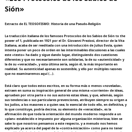
Sión»
Extracto de EL TEOSOFISMO: Historia de una Pseudo-Religión
La traducción italiana de los famosos Protocolos de los Sabios de Sión to the
power of 1, publicada en 1921 por el Dr. Giovanni Preziosi, director de la Vita
Italiana, acaba de ser reeditada con una introducción de Julius Evola, quien
intenta poner un poco de orden en las interminables discusiones a las cuales
este «texto» ha dado y sigue dando lugar, distinguiendo dos cuestiones
diferentes y que no necesariamente son solidarias, la de su «autenticidad» y
la de su «veracidad», y esta última sería, según él, la más importante en
realidad. Su autenticidad apenas es sostenible, y ello por múltiples razones
que no examinaremos aquí (...).
Está claro que todos estos escritos, en su forma más o menos «novelada»,
extraen en suma su inspiración general de una misma «corriente» de ideas,
aprueben por otra parte o no sus autores estas ideas, y que, además, según
sus tendencias o sus particulares prevenciones, atribuyen siempre su origen a
los judíos, a los masones o a quien sea; lo esencial de todo ello, en definitiva, y
lo que constituye, podría decirse, su elemento de «veracidad», es la
afirmación de que toda la orientación del mundo moderno responde a un
«plan» establecido e impuesto por alguna organización misteriosa; bien se
sabe lo que nosotros pensamos a este respecto, y a menudo nos hemos
explicado ya acerca del papel de la «contra-iniciación» como para no tener