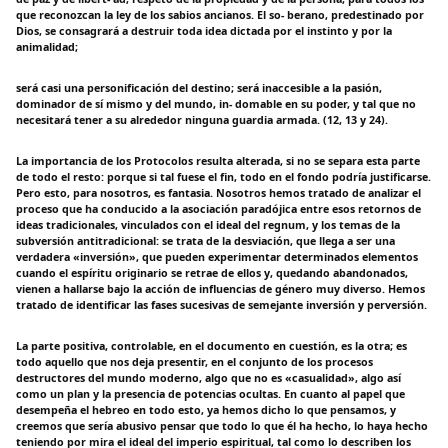
que reconozcan la ley de los sabios ancianos. El so- berano, predestinado por
Dios, se consagrará a destruir toda idea dictada por el instinto y por la
animalidad;
será casi una personificación del destino; será inaccesible a la pasión,
dominador de sí mismo y del mundo, in- domable en su poder, y tal que no
necesitará tener a su alrededor ninguna guardia armada. (12, 13 y 24).
La importancia de los Protocolos resulta alterada, si no se separa esta parte
de todo el resto: porque si tal fuese el fin, todo en el fondo podría justificarse.
Pero esto, para nosotros, es fantasia. Nosotros hemos tratado de analizar el
proceso que ha conducido a la asociación paradójica entre esos retornos de
ideas tradicionales, vinculados con el ideal del regnum, y los temas de la
subversión antitradicional: se trata de la desviación, que llega a ser una
verdadera «inversión», que pueden experimentar determinados elementos
cuando el espíritu originario se retrae de ellos y, quedando abandonados,
vienen a hallarse bajo la acción de influencias de género muy diverso. Hemos
tratado de identificar las fases sucesivas de semejante inversión y perversión.
La parte positiva, controlable, en el documento en cuestión, es la otra; es
todo aquello que nos deja presentir, en el conjunto de los procesos
destructores del mundo moderno, algo que no es «casualidad», algo así
como un plan y la presencia de potencias ocultas. En cuanto al papel que
desempeña el hebreo en todo esto, ya hemos dicho lo que pensamos, y
creemos que sería abusivo pensar que todo lo que él ha hecho, lo haya hecho
teniendo por mira el ideal del imperio espiritual, tal como lo describen los