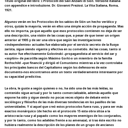
Titulo original del libro: I Protocolli dei Savi Anziani di Sion. Versione italiana
con appendice e introduzione. Dr. Giovanni Preziosi. La Vita Italiana, Roma,
1921.
Algunos verán en los Protocolos de los sabios de Sión un hecho verídico y
otros, quizás la mayoría, verán en ellos una simple acción de propaganda. Mas
ello no importa, ya que aquello que esos protocolos contienen no deja de ser
una descripción, una visión de las cosas que, a pesar de que tener un origen
anterior al 1905 y de ser una obra que según las investigaciones
«independentes» actuales fue elaborada por el servicio secreto de la Rusya
zarista, sigue siendo vigente y efectiva en su cometido. Así las cosas, tanto si
su autor fue efectivamente Golovinski –propagandista al servicio del zar y
«soplón» de pacotilla según Máximo Gorki-o un miembro de la familia
Rothschild –que financió y dirigió el Comunismo mientras a la vez controlaba
los principales bancos del Capitalismo según los defensores de este
documento-nos encontramos ante un texto verdaderamente interesante por
su capacidad predictiva.
La obra, le guste a según quienes o no, ha sido una de las más leídas, su
contenido sigue actual y por lo tanto comercializable, además aquello que
expone ha sido y sigue siendo no pocas veces objeto de debate entre
sociólogos y filósofos de las más diversas tendencias en los pasillos de las
universidades. Y si aquel que creó estos protocolos fuera ruso, y para ser más
exactos monárquico (de hecho en el protocolo 15 esta obra sitúa a la
aristocracia rusa y al papado como los mayores enemigos de los conjurados,
y por lo tanto, como los adalides frente a su amenaza), si tras éste escrito no
hubiera realmente la descripción de los planes de un grupo de ancianos