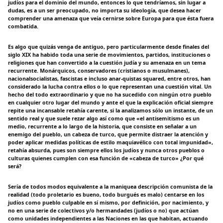
judíos para el dominio del mundo, entonces lo que tendríamos, sin lugar a
dudas, es a un ser preocupado, no importa su ideología, que desea hacer
comprender una amenaza que veía cernirse sobre Europa para que ésta fuera
combatida.
Es algo que quizás venga de antiguo, pero particularmente desde finales del
siglo XIX ha habido toda una serie de movimientos, partidos, instituciones o
religiones que han convertido a la cuestión judía y su amenaza en un tema
recurrente. Monárquicos, conservadores (cristianos o musulmanes),
nacionalsocialistas, fascistas e incluso anar-quistas squared, entre otros, han
considerado la lucha contra ellos o lo que representan una cuestión vital. Un
hecho del todo extraordinario y que no ha sucedido con ningún otro pueblo
en cualquier otro lugar del mundo y ante el que la explicación oficial siempre
repite una incansable retahía carente, si la analizamos sólo un instante, de un
sentido real y que suele rezar algo así como que «el antisemitismo es un
medio, recurrente a lo largo de la historia, que consiste en señalar a un
enemigo del pueblo, un cabeza de turco, que permite distraer la atención y
poder aplicar medidas políticas de estilo maquiavélico con total impunidad»,
retahía absurda, pues son siempre ellos los judíos y nunca otros pueblos o
culturas quienes cumplen con esa función de «cabeza de turco» ¿Por qué
será?
Sería de todos modos equivalente a la maniquea descripción comunista de la
realidad (todo proletario es bueno, todo burgués es malo) centarse en los
judíos como pueblo culpable en sí mismo, por definición, por nacimiento, y
no en una serie de colectivos y/o hermandades (judíos o no) que actúan
como unidades independientes a las Naciones en las que habitan, actuando