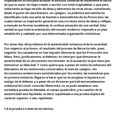
organización oculta para alcanzar el dominio universal es indiferente el hecho
de que su autor los haya creado o escrito con total originalidad, o que para
redactarlos se haya servido de ideas y elementos de otras obras, cometiendo,
desde el punto de vista literario, un «plagio». La polémica anti-semita ha
identificado toda una serie de fuentes o antecedentes de los Protocolos, las
cuales tienen su inspiración general en una corriente única de ideas y reflejan,
a menudo en formas novelescas, la confusa sensación de una verdad. Esta
verdad es que toda la orientación del mundo moderno responde a un plan
establecido y realizado por una determinada organización misteriosa.
Por estas vías, del problema de la autenticidad volvemos al de la veracidad.
Con respecto al primero, el resultado del proceso de Berna ha sido, pues,
negativo: los causadores no han logrado demostrar que los Protocolos son
falsos. Pero, jurídicamente, el defensor no tiene por qué demostrar la
autenticidad de un documento incriminado: es la acusación la que tiene que
demostrar su false-dad. Y como quiera que, a pesar de todos los esfuerzos del
hebraísmo de los testimonios concertados, la tesis de «plagio», los
documentos tendenciosos suministrados por los soviets, las maniobras que,
en primera instancia, llegaron a hacer que no se acogiese ni siquiera a un
testigo de la defensa, y a pesar de un dictamen pericial extremadamente
unilateral de Loosli, conocido filose-mita, no se pudo establecer una
verdadera prueba de falsedad, el campo queda libre, y la cuestión de la
autenticidad está liquidada, es decir, supeditada a una prueba dúplice de
carácter superior, o sea, repitiendo:
1-A la prueba a través de los hechos.