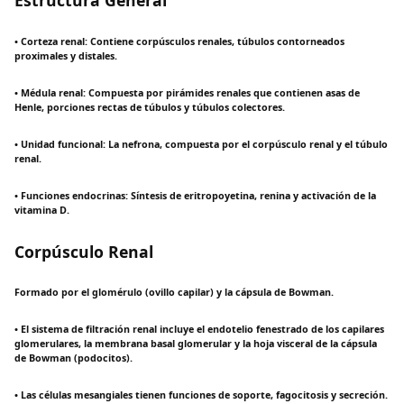
• Corteza renal: Contiene corpúsculos renales, túbulos contorneados
proximales y distales.
• Médula renal: Compuesta por pirámides renales que contienen asas de
Henle, porciones rectas de túbulos y túbulos colectores.
• Unidad funcional: La nefrona, compuesta por el corpúsculo renal y el túbulo
renal.
• Funciones endocrinas: Síntesis de eritropoyetina, renina y activación de la
vitamina D.
Corpúsculo Renal
Formado por el glomérulo (ovillo capilar) y la cápsula de Bowman.
• El sistema de filtración renal incluye el endotelio fenestrado de los capilares
glomerulares, la membrana basal glomerular y la hoja visceral de la cápsula
de Bowman (podocitos).
• Las células mesangiales tienen funciones de soporte, fagocitosis y secreción.