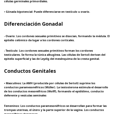
células germinales primordiales.
• Gónada bipotencial: Puede diferenciarse en testículo u ovario.
Diferenciación Gonadal
- Ovario: Los cordones sexuales primitivos se disocian, formando la médula. El
epitelio celómico da lugar a los cordones corticales.
- Testículo: Los cordones sexuales primitivos forman los cordones
testiculares. Se forma la túnica albugínea. Las células de Sertoli derivan del
epitelio superficial y las de Leydig del mesénquima de la cresta genital.
Conductos Genitales
• Masculinos: La AMH (producida por células de Sertoli) suprime los
conductos paramesonéfricos (Müller). La testosterona estimula el desarrollo
de los conductos mesonéfricos (Wolff), formando el epidídimo, conducto
deferente y vesículas seminales
Femeninos: Los conductos paramesonéfricos se desarrollan para formar las
trompas uterinas, el útero y la parte superior de la vagina. Los conductos