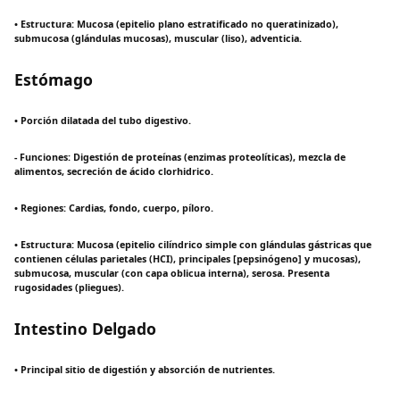
• Estructura: Mucosa (epitelio plano estratificado no queratinizado),
submucosa (glándulas mucosas), muscular (liso), adventicia.
Estómago
• Porción dilatada del tubo digestivo.
- Funciones: Digestión de proteínas (enzimas proteolíticas), mezcla de
alimentos, secreción de ácido clorhidrico.
• Regiones: Cardias, fondo, cuerpo, píloro.
• Estructura: Mucosa (epitelio cilíndrico simple con glándulas gástricas que
contienen células parietales (HCI), principales [pepsinógeno] y mucosas),
submucosa, muscular (con capa oblicua interna), serosa. Presenta
rugosidades (pliegues).
Intestino Delgado
• Principal sitio de digestión y absorción de nutrientes.