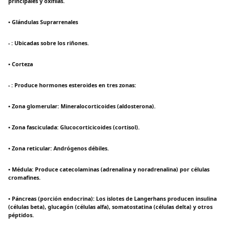
principales y oxífilas.
• Glándulas Suprarrenales
- : Ubicadas sobre los riñones.
• Corteza
- : Produce hormones esteroides en tres zonas:
• Zona glomerular: Mineralocorticoides (aldosterona).
• Zona fasciculada: Glucocorticicoides (cortisol).
• Zona reticular: Andrógenos débiles.
• Médula: Produce catecolaminas (adrenalina y noradrenalina) por células
cromafines.
• Páncreas (porción endocrina): Los islotes de Langerhans producen insulina
(células beta), glucagón (células alfa), somatostatina (células delta) y otros
péptidos.