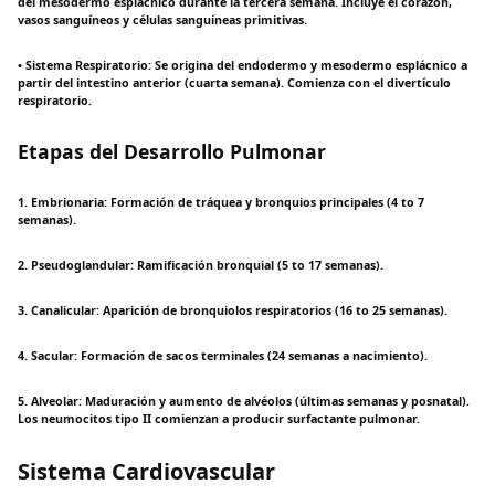
del mesodermo esplácnico durante la tercera semana. Incluye el corazón,
vasos sanguíneos y células sanguíneas primitivas.
• Sistema Respiratorio: Se origina del endodermo y mesodermo esplácnico a
partir del intestino anterior (cuarta semana). Comienza con el divertículo
respiratorio.
Etapas del Desarrollo Pulmonar
1. Embrionaria: Formación de tráquea y bronquios principales (4 to 7
semanas).
2. Pseudoglandular: Ramificación bronquial (5 to 17 semanas).
3. Canalicular: Aparición de bronquiolos respiratorios (16 to 25 semanas).
4. Sacular: Formación de sacos terminales (24 semanas a nacimiento).
5. Alveolar: Maduración y aumento de alvéolos (últimas semanas y posnatal).
Los neumocitos tipo II comienzan a producir surfactante pulmonar.
Sistema Cardiovascular