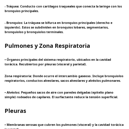
- Tráquea: Conducto con cartilagos traqueales que conecta la laringe con los
bronquios principales.
- Bronquios: La tráquea se bifurca en bronquios principales (derecho e
izquierdo). Estos se subdividen en bronquios lobares, segmentarios,
bronquiolos y bronquiolos terminales.
Pulmones y Zona Respiratoria
• Órganos principales del sistema respiratorio, ubicados en la cavidad
torácica. Recubiertos por pleuras (visceral y parietal).
Zona respiratoria: Donde ocurre el intercambio gaseoso. Incluye bronquiolos
respiratorios, conductos alveolares, sacos alveolares y alvéolos pulmonares.
• Alvéolos: Pequeños sacos de aire con paredes delgadas (epitelio plano
simple) rodeados de capilares. El surfactante reduce la tensión superficial.
Pleuras
• Membranas serosas que cubren los pulmones (visceral) y la cavidad torácica