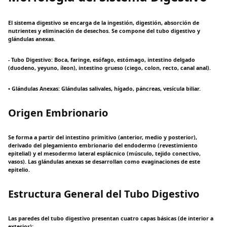
El sistema digestivo se encarga de la ingestión, digestión, absorción de
nutrientes y eliminación de desechos. Se compone del tubo digestivo y
glándulas anexas.
- Tubo Digestivo: Boca, faringe, esófago, estómago, intestino delgado
(duodeno, yeyuno, íleon), intestino grueso (ciego, colon, recto, canal anal).
• Glándulas Anexas: Glándulas salivales, hígado, páncreas, vesícula biliar.
Origen Embrionario
Se forma a partir del intestino primitivo (anterior, medio y posterior),
derivado del plegamiento embrionario del endodermo (revestimiento
epitelial) y el mesodermo lateral esplácnico (músculo, tejido conectivo,
vasos). Las glándulas anexas se desarrollan como evaginaciones de este
epitelio.
Estructura General del Tubo Digestivo
Las paredes del tubo digestivo presentan cuatro capas básicas (de interior a
exterior):