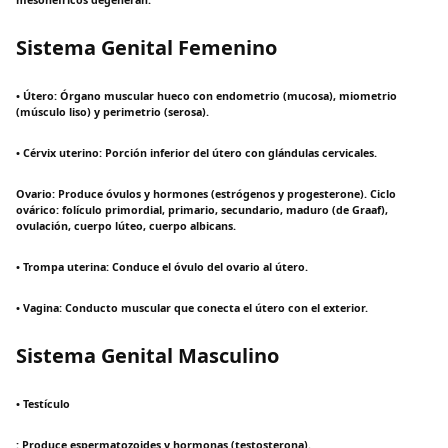
mesonéfricos degeneran.
Sistema Genital Femenino
• Útero: Órgano muscular hueco con endometrio (mucosa), miometrio
(músculo liso) y perimetrio (serosa).
• Cérvix uterino: Porción inferior del útero con glándulas cervicales.
Ovario: Produce óvulos y hormones (estrógenos y progesterone). Ciclo
ovárico: folículo primordial, primario, secundario, maduro (de Graaf),
ovulación, cuerpo lúteo, cuerpo albicans.
• Trompa uterina: Conduce el óvulo del ovario al útero.
• Vagina: Conducto muscular que conecta el útero con el exterior.
Sistema Genital Masculino
• Testículo
: Produce espermatozoides y hormonas (testosterona).