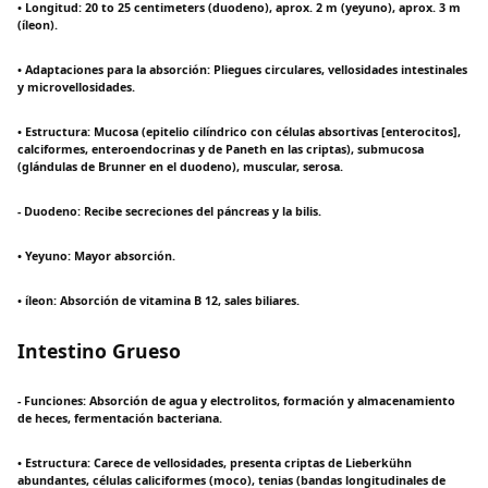
• Longitud: 20 to 25 centimeters (duodeno), aprox. 2 m (yeyuno), aprox. 3 m
(íleon).
• Adaptaciones para la absorción: Pliegues circulares, vellosidades intestinales
y microvellosidades.
• Estructura: Mucosa (epitelio cilíndrico con células absortivas [enterocitos],
calciformes, enteroendocrinas y de Paneth en las criptas), submucosa
(glándulas de Brunner en el duodeno), muscular, serosa.
- Duodeno: Recibe secreciones del páncreas y la bilis.
• Yeyuno: Mayor absorción.
• íleon: Absorción de vitamina B 12, sales biliares.
Intestino Grueso
- Funciones: Absorción de agua y electrolitos, formación y almacenamiento
de heces, fermentación bacteriana.
• Estructura: Carece de vellosidades, presenta criptas de Lieberkühn
abundantes, células caliciformes (moco), tenias (bandas longitudinales de