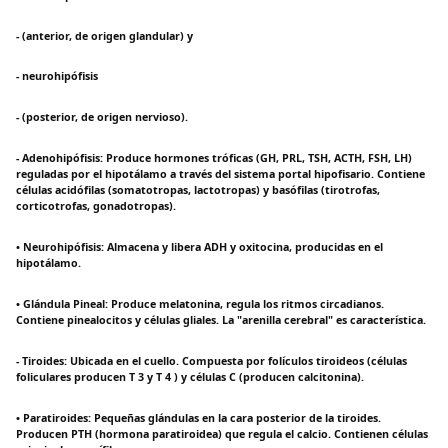
- (anterior, de origen glandular) y
- neurohipófisis
- (posterior, de origen nervioso).
- Adenohipófisis: Produce hormones tróficas (GH, PRL, TSH, ACTH, FSH, LH)
reguladas por el hipotálamo a través del sistema portal hipofisario. Contiene
células acidófilas (somatotropas, lactotropas) y basófilas (tirotrofas,
corticotrofas, gonadotropas).
• Neurohipófisis: Almacena y libera ADH y oxitocina, producidas en el
hipotálamo.
• Glándula Pineal: Produce melatonina, regula los ritmos circadianos.
Contiene pinealocitos y células gliales. La "arenilla cerebral" es característica.
- Tiroides: Ubicada en el cuello. Compuesta por folículos tiroideos (células
foliculares producen T 3 y T 4 ) y células C (producen calcitonina).
• Paratiroides: Pequeñas glándulas en la cara posterior de la tiroides.
Producen PTH (hormona paratiroidea) que regula el calcio. Contienen células