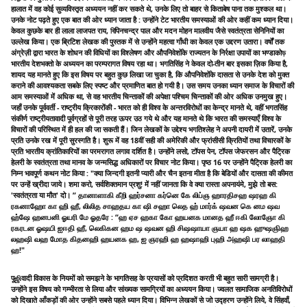
हालात में वह कोई सुव्यविस्तृत अध्ययन नहीं कर सकते थे, उनके लिए तो बाहर से किताबेष पाना तक मुश्कल था।
उनके नोट पढ़ते हुए एक बात की ओर ध्यान जाता है : उन्होंने टेट भारतीय समस्याओं की ओर कहीं कम ध्यान दिया।
केवल कुछके बार ही लाला लाजपत राय, বিपिनचन्द्र पाल और मदन मोहन मालवीय जैसे स्वतंत्रता सेनिनियों का
उल्लेख किया। एक ब्रिटिश लेखक की पुस्तक में से उन्होंने महत्वा गाँधी का केवल एक उद्दरण उतारा। वर्षों तक
अंग्रेज़ी द्वारा भारत के शोधन की विधियों का विश्लेषण और औपनिवेशोंके राज्यतन के निर्रक्षा उपायों का भण्डाकोড়
भारतीय देशभक्तो के अध्ययन का परम्परागत विषय रहा था। भगतिसिंह ने केवल दो-तीन बार इसका ज़िक किया है,
शायद यह मानते हुए कि इस विषय पर बहुत कुछ लिखा जा चुका है, कि औपनिवेशोंके दासता से उनके देश को मुक्त
कराने की आवश्यकता सबके लिए स्पष्ट और प्रमाणित बात हो गयी है। उस समय उनका ध्यान समाज के विचारों की
आम समस्याओं में अधिक था, से वह भारतीय चिन्ताकों की अपेक्षा पश्चिम चिन्ताकों की ओर अधिक उनमुख हुए।
जहाँ उनके पूर्ववर्ती - राष्ट्रीय क्रिकारोंकी - भारत को ही विश्व के अन्तरविरोधों का केन्द्र मानते थे, वहीं भगतसिंह
संकीर्ण राष्ट्रीयतावादी पूर्वग्रहों से पूरी तरह ऊपर उठ गये थे और यह मानते थे कि भारत की समस्याएँ विश्व के
विचारों की परिस्थित में ही हल की जा सकती हैं। जिन लेखकों के उद्देश्य भगतिश्लेह ने अपनी दायरी में उतारें, उनके
प्रति उनके रख में पूरी सुरस्गति है। शुरू में वह 18वीं सही की अमेरिकी और फ्रांसीसी क्रितियों तथा विचारकों के
प्रति भारतीय क्रांतिकारियों का परमरागत लगाव दर्शित है। उन्होंने लसो, टॉपस पेन, टॉपस जेफरसन और पैट्रिक
हेलरी के स्वतंत्रता तथा मानव के जन्मसिद्ध अधिकारों पर विचार नोट किया। पृष्ठ 16 पर उन्होंने पैट्रिक हेलरी का
निम्न भावपूर्ण कथन नोट किया : "क्या जिन्दगी इतनी प्यारी और चैन इतना मीता है कि बेडियों और दासता की कीमत
पर उन्हें ख्रीदा जाये। शमा करो, सर्वशिक्तमान प्रशु! में नहीं जानता कि वे क्या रास्ता अपनायंमे, मुझे तो बस:
'स्वतंत्रता या मौत' दो। ” தானாளாகி கீறி ஹர்சனா கர்னெ கே லிப்ஞ ஹாரதிசஹ ஷரஹ கி
ரகனாஹோ கா ஹி ஹீ, லிலித சாஹதய கா ஷி சஹா லெத ஹ் மார்க் ஷவன கெ னம ஷவ
ஹ்ஷே ஹனபனி ஓயரி மே ஓதரே : “ஹ ஏச ஹகா கோ ஹயனக மானத ஹீ ஈகி லோஞோ கி
ரகரடன ஓஷயி ஐஈதி ஹீ, லெகிகன ஹம ஷ ஷவன ஹி சிஷஷாயா ஞயா ஹ ஷக ஹுஷஞிஹ
லஹஷி வஹ மோத கிதனஹி ஹயனக ஹ, ஐ ஞரஹி ஹ ஹஷாஹி புஹி அஹஷி பர லாஹதி
ஹ!"
पूஜிवादी विकास के नियमों को समझने के भागतिसह के प्रयासों को प्रदिशत करती भी बहुत सारी सामग्री है। उन्होंने इस विषय को गम्भीरता से लिया और सांख्यक सामग्रियों का अध्ययन किया। ज्वलत सामाजिक अनतिविरोधों को दिखाते आँकड़ों की ओर उन्होंने सबसे पहले ध्यान दिया। विभिन्न लेखकों से जो उद्हरण उन्होंने लिये, वे सिंहवाँ, किंतु प्रभावोत्तादक हैं। उदाहरण के लिए, वह लिखते हैं कि ब्रिटेन की आवादी का नौवीं हिस्सा वहाँ के आधे उत्पाद को हिथियाता है और इस उत्पाद का केवल सातवाँ हिस्सा दो तिहाँ आवादी के हिस्से में आता है; कि अमेरिका की आवादी का एक प्रतिशत से कम अंश वह धनिक वर्ग है, जिसके पास 67 अरब डालर तक की समर्पित है, जबकि 70 प्रतिशत आवादी सर्वहाराओं की है, जो राष्ट्रीय उत्पाद के केवल चार प्रतिशत पर दावा कर सकती है। बहुत से उद्देश्यों यह दिखாத है कि प्रेमकों के प्रति उनके मन में गहरी सद्भावाना थी और पूर्णवादी व्यवस्था के प्रति उनका रख आलोचनात्मक था। उदाहरणतः, फ़िरिये का एक उद्देश्य उन्होंने नोट किया और उसका शीर्षिक रखा : 'सबके खिलाफ अकेला' : “वर्तमान सामाजिक व्यवस्था एक बेहूदा कार्यत्सन् है, जिसमें समग्र के अंश एक-दूसरे के विपरीत हैं और समग्र के खिलाफ काम करते हैं। हम देखते हैं कि समाज में प्रत्येक वर्ग अपने स्नाथ के कारण दूसरे वागों का अहित चाहता है, हर तरह से व्यक्तिगत हित को जन कल्याण के खिलाफ रखता है" (और आगे यह लिखते हैं कि डॉक्टर का स्नाथ यह है कि समाज में ज्यादा से ज्यादा रोग हों, बैकिल ज्यादा से ज्यादा मुकदमे चाहता है, वासतुकार और बदई चाहते हैं कि मकान जल्, इत्यादि)। इसी भावना में रवीन्नाथ टाक्टर के जापानी विद्याधियों के समक्ष उस भाषण का उद्करण है, जिसमें टाक्टर ने जापान में पैसे के पीछे दौड़ को "मानवजاتی के लिए भयानक खृत्रा" बताया, जो "शक्ति के आदर्श को परिणकार के उपर रखती है"। ये सभी उद्देश्यों दिव्यते हैं कि भगतसिंह पूजीवाद को अस्वीकार करते हैं। इसीलिए उन्होंने यह निष्कर्ष किया : “सवाल यह नहीं है कि वर्तमान संभयाको बदला जाना चाहिए या नहीं, बल्कि यह कि उसे कैसे बदला जायेगा।” भगतसिंह ने पूजிवाद की आलोचना सामाजिक और राजकीय, दोनों व्यवस्थाओं के प्रसंग में की। पृष्ट 46 पर लेसन का नाम पहली बार आया है। यहाँ भगतसिंह ने अमेरिकी समाजवादी मॉरिस हिलखवट की पुस्तक 'मावर्स से लेसन तक' से बुर्जुआ लोकतंत्र के सीमित स्वरूप पर उद्हरण लिया : “पूजौवाद में लोकतंत्र एक सार्विक अमृत लोकतंत्र नहीं था, बल्कि विशिष्ट बुर्जुआ लोकतंत्र, या जैसाकि लेसन ने इसे कहा था, बुर्जुआ वर्ग के लिए लोकतंत्र" आगे वह लिखते हैं : “लोकतंत्र सिद्धान्त: राजनीतिक और कानूनी समानता की व्यवस्था है, किन्तु टोस और ख्यावहारिक रूप में यह झूट है, क्योंकि जब तक आर्थिक सता में भारी असमानता है, तब तक कोई समानता नहीं हो सकती, न राजनीति में और न ही कानून के सामने… पूजौवादी शासन में लोकतंत्र की सारी मशिनरी शासक अलपमत को श्रीक बहुमत की यातनाओं के जरिये सता में बनाये रखने के लिए काम करती है।” भगतसिंह ने बुजुआ व्यवस्था की विचारधारात्मक संरचना की ओर भी ध्यान दिया और इस सिஸ்लिले में बुजुआ समाज में धर्म की भूमिका में रचिती। अपने लिए वह धर्म का प्रश्न हल कर चुके थे, इस समय तक वह एक पकके निरीश्वरवादी बन चुके थे। लेकिन उन्होंने भारतीय समाज में धर्म की भूमिका और स्थान को तथा अपने साधियों, राष्ट्रीय क्रिकितकारियों की विचारधारा पर इसके प्रभाव को समझना चाहा। 'धर्म - स्थापित व्यवस्था का समर्थक : 'दासता' शौषिक से उन्होंने अमेरिका के प्रसिंबटोरियन चर्च की महासभा (1835) के प्रستाव का यह उद्दरण नोट किया कि “दासता को बाईबिल के पुराने और नये धर्मग्रंथों में मान्यता प्राप्त है और ईश्वर की सता उसकी निन्दा नहीं करती।” भगतिसंह आगे लिखते हैं कि उसी वर्ष चालर्स्टन बैपिटस्ट एसोসিएशन ने “अपने दासों के समय का उपयोग करने के मालिकों के अधिकार” की पुष्ट की। इस सिஸ்लिले में भगतसिंह ने इस बात पर जोर दिया कि धर्म ने “पूजौवाद का समर्थन” किया है। ধর্ম কী ঐত্সতই কে কারণেই আর উৎসকে মর্ম কে সমৃদ্ধে কি যেত। যেহ মার্কস কী আর উনমুখ হাপ। পুষ্ঠ 40 পর হম মার্কস কী রচনা 'হেগেল'ে ন্যাচ-দর্শন কী সমালোচনা কো প্রযাস' সে 'ধর্ম'ে করে যেমন মার্কস কে বিচার' সৌরিক কো এক উদ্ধারণে হাপ : “...মনুষ্য ধর্ম কী রচনা করতো হয, ধর্ম মনুষ্য কী রচনা নহী করতো। ...মনুষ্য কো অর্থ হে মনুষ্য কো সঙ্গোর, রজন্য, সমাজ। যহ রজন্য, যহ সমাজ ধর্ম কো, এক বিক্রত বিশ্ববুয়েতিকোণ কো জন্ম দেত হই, কযমিক বে স্বয়ং এক বিক্রত সঙ্গোর হই। ধর্ম ইস সঙ্গোর কো সামান্য সিদ্ধান্ত, অসকা সার-সর্গেহ, সুবোধ রূপ মে উসকা তর্ক হই...ধর্ম কে বিরুদ্ধ সর্বপর পরিশেখন রূপ সে উস সর্সোর কে বিরুদ্ধ সর্বপর হই, জিসকো আধ্যাতিক সনতোধ ধর্ম হই... ধর্ম জনতা কে লিপ অপীম হই। ” উললেখনীয় হই কি পুষ্ঠ 192 পর ধমতিসহ নে অনিম ব্যবসী দোষগুলো হই। सो, अपने नोर्ति में भगतिसह ने पूर्णीवाद के उम्मूलन के पक्ष में टोस तर्क पेश किये। माकर्वाद-लेनिनवाद के संस्थापकों की भाँति वह भी यही मानते थे कि भावी समाज केवल समाजवादी समाज ही हो सकता है। उनके नोर्ति में भावी समाज का कोई विस्तृत विवरण तो नहीं है, किन्तु कुछ विचार यह दिखाते हैं कि वह समाजवाद की धारणा का वैज्ञानिक अर्थ लगாதे थे। उन्होंने भावी समाज के दक्षिणपत्थि सामाजिक-जनवादियों के आदर्श को अस्वीकार किया तथा पूर्णीवाद के स्थान पर समाजवाद लाने की समस्या के प्रति सामाजिक-सुधारवादी रख को भी। उन्होंने पश्चिम के दक्षिणपत्थि समाजवादियों की भरस्सी की और आर. मैकडोनाल्ड को “ब्रिटिश लेबर पार्टी का सामाज्यवादी नेता” कहा (पृष्ठ 13)। पुस्त 52 पर दूसरे इण्डर्नेशनल के नेताओं द्वारा मजदूर वर्ग के ध्वय से की गयी गुदरी के बारे में हिलिकवट की पुस्तक से एक उद्दरण है। जेल में वह पूरी तरह पूर्णीवादी व्यवस्था का तखला पलटने तथा सारी मानवजாति के हित में अर्थव्यवस्था और सारी प्राकृतिक सम्पदा पर नियनार्ण स्थापित करने की ओर लिश्त विश्व समाजवादी क्रिति के विचार में तत्काल रहो। पुष्ट 190 पर उन्होंने लिखा : “समाजवादी व्यवस्था : प्रत्येक से उसकी योग्यता के अनुसार, प्रत्येक को उसकी आवश्यकता के अनुसार।” भगतिशह समाजवाद में संक्रमण को सर्वहारा के संघों के साथ जोड़ते थे, जो भावी समाज में शासक वर्ग बनेगा। पुष्ट 69 पर 'कम्पुनस्ट पार्टी के घोषणापत्र' का एक उद्गुरण है : “...मजूदर वर्ग की क्रिति का पहला कृदम सर्वहारा वर्ग को उठाकर शासक वर्ष के आसन पर बैठना और जनवाद के लिए होने वाली लड़ाई को जीतना है। “सर्वांशा वर्ग अपना राजनीतिक प्रभुत्व पूजीपति वर्ग से धीरे-धीरे कर सारी पूँजी चीनने के लिए, उत्पादन के सारे औजारों को राज्य, अर्थात शासक वर्ग के रूप में संगठित सर्वहारा वर्ष, के हाथों में केन्द्रिकृत करने के लिए तथा समग्र उत्पादक शक्तियों में यथाशीघ्र वृद्धि के लिए इस्तेमाल करेगा। "10 भगतसिंह ने यह भी इंगित किया कि यदि सर्वहारा का पथप्रदर्शन उसका हरावल दस्ता, उसकी पार्टी, जो सर्वहारा क्रॉनित का अनिवार्य उपकरण है, न कर रही हो, तो कोई क्रॉनित नहीं हो सकती। उन्होंने सर्वहारा गीत 'इणट्रनेशनल' के शब्द अपनी डायरी में उतारें। यह तर्कसंगत ही था कि भगतसिंह क्रिति के आरम्भ के नाते संशस्त्र विद्रोह के प्रश्न पर पहुँचे। ऐसा विद्रोह भारतीय क्रितिकारियों की अनेक पीडियों का लक्ष्य रहा था, परन्तु वे इसे ला पाने में सफल नहीं रहे थे। यही कारण है कि भगतसिंह ने इस विषय पर मांकस्वादि रचनाओं में खास दिलचस्मी ली। उन्होंने एंग्लोस की रचना 'जर्मनी में क्रिति तथा प्रतिक्राति' से लम्बे उद्दरण उत्तर, हालाँकि ऐसा उन्होंने मूल रचना से नहीं, बल्कि एक अन्य पुस्तक से किया था और इसीलिए वह इस भूमन में रहे कि वह मांकस को उद्दृत कर रहे हैं : “पहली चीज - विद्रोह से तब तक खिलवाؤ न करें, जब तक आप उस खेल के परिणामों का सामना करने के लिए पूरी तरह तैयार नहीं होते। विद्रोह तो एक ऐसा कलन है, जिसके परिमाण सर्वथा अनिश्चित होते हैं, जिनका मूल्य रोज बदल सकता है। मुकाबले में खड़ी शक्तियों को संगठन, अनुशासन तथा परस्कार गठ प्रतिष्ठा के सारे लाभ उपलब्ध होते हैं। यदि विद्रोही अपने दुश्मनों के खिलाफ और बड़ी ताकृत मैदान में नहीं उतरेंगे, तो वे हार जायेगे और बरबाद हो जायेगे। दूसरी चीज - एक बार विद्रोह शुरू होने पर अधिकतम दृढ़संकल्प के साथ काम करने तथा प्रहार करने की जूफ़रत होती है। प्रतिरक्षा की स्थित प्रत्येक संशस्त्र विद्रोह की मौत हुआ करती है; अपने शुव्य से मुकाबला होने से पहले ही मैदान हाथ से निकल जाता है। "¹¹ इस उद्देश्य में प्रत्येक शब्द विद्रोह के प्रश्न पर भगतर्शक के साधियों के सतहों रखे के खिलाफू तथा कुछ हद तक क्रान्तिकारी गतिविधियों के आरम्भ में स्वयं भगतर्शक के दृष्टिकोण के खिलाफू चेतावनी देता है। कापुरी लम्बे समय तक भारतीय क्रांतिकारियों ने न तो भावी स्वतंत्र भारत में सता के स्वरूप पर और न ही उसकी सरकार की सामाजिक-आर्थिक नीति के प्रश्न पर विचार किया। वे यह सोचते थे कि स्वतंत्रता ही एक “रामबान” होगी। माकर्षवारी साहित्य से प्रभावित होकर भगतसिंह ने इन सभी प्रश्नों में गहरी दिलचस्मी ली। उनके कुछ नोट यह दिखाते हैं कि उन्होंने संवहारा अधिनायकल्व के विचार को स्वीकार कर लिया था। शुरू में उन्होंने एप्लस का यह कथन नोट किया कि विजयी संवहारा को वर्ग-शत्रु को कुचलने के लिए अधिनायकल्व की जूफरत है और इसलिए एक “स्वतंत्र लोक राज्य” की बात करना बेतुका है (पृष्ठ 62)। इसके आगे उन्होंने लेसन की परिभाषा जोड़ी : "अधिनायकत्व प्रत्यक्ष स्पे से हिंसा पर आधारित और किसी भी कानून से न बँधी हुई सता है। “सर्वहारा वर्ग का क्रितकारी अधिनायकत्व सर्वहारा वर्ग द्वारा बुजुआ वर्ग के विरुद्ध हिंसा द्वारा हासिल की जाने वाली और बरकरार रखी जाने वाली सता है, किसी भी कानून से न बँधी हुई सता है।”¹² भगतसिंह के नोर्ट में सर्वेहा अधिनायकत्व के सार पर संशोधनवादि रखों की आलोचना हम पाते हैं। उन्होंने लेिन की रचना 'सर्वहारा क्रित और गदार काउत्सकी' से लम्बे उद्दरण उतारे और लेजिन के इस विचार पर खास ध्यान दिया कि बुंबुआ निन्दक “शुद्ध लोकत्व” के नारे का सहारा लेकर सोवियत सरकार पर अत्याचार का आरोप लगता है : “परन्तु अब चूँकि श्रीक तथा शोषित वर्ग ने साफ़ाज्यवादी युद्ध के कारण विदेशों के अपने भाइयों से कटै रहकर भी इतिहास में पहली बार स्वयं अपनी सोवियतों की स्थापना कर ली है, उन जन समूहों को राजनीतिक निमर्ण के काम में जुटा दिया है, जिनका बुबुआ वर्ग उत्पीड़न करता था, जिन्हें वह कुचलता था और जिन्हें मितमूह बनाता था, अब चूँकि उन्होंने स्वयं एक नये, सर्वहारा राज्य का निर्माण करना आरम्भ कर दिया है, भीषण संघर्ष की जलाको के बीच, गृहयुद्ध की जलाको के बीच शोषकों से मुक्त राज्य के बुनियादि सिद्धानो तो क्परेखा तैयार करनी शुरू कर दी है - इसलिए सारे लुच्चे बुबुआ जन, खून घुसने वालों का पूरा गिराह 'मनमानपेन' का शोर मचाने लगा है और काउंत्सकी भी उन्होंने के स्वर को प्रतिधवित कर रहे हैं!”¹³ सर्वशांत अधినायकल्व को नये समाज के निर्माण का उपकरण मानते हुए भगतसिंह ने ऐसे समाज की स्थापना के पथों की ओर बहुत ध्यान दिया। इस सिलिसले में वह सोवियत रूप से अनुभव और वहाँ कुछ समय पहले हुए क्रांतिकारी पुनर्गत की ओर निरन्तर उन्मुख होने लगे। डायरी के पूछ 36 पर पहली बार “बोल्शेविक रूस” का जिक्र आया है। इसके आगे हाशियों पर विभिन्न लेखों द्वारा रूस पर लिखी गयी पुस्तकों की सूचि है : रेन फुलोप-मिलर की 'बोल्शिक्नम का चेहरा और दमाग', एम्. ओ 'हारा की 'रेशिया', लैसलो लोटन की 'रूसी क्राति', एप्तन कार्लेग्रीन की 'बोल्शिक्नम रूस' और 'मार्सरी, लेनिन तथा क्राति का विशान' (पृष्ठ 191)। इस सूचि में रूस पर वे सभी पुस्तकों नहीं हैं, जिनमें भगतसिंह ने जेल में दिलचस्वी दिखायी थी। जे. सान्याल के अनुसार भगतसिंह ने जाँन रीड की 'दस दिन जब दुनिया हिल उति', गोकी की 'माँ' और स. स्ट