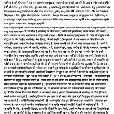
'लेजिन के बारे में भारत' में एक पूरा अध्याय 'वह पुस्तक, जो भगतिसंह ने पढ़ी' इस वीर के जेल के जीवन को समर्पित
है।² और அவ் டிச சால வாடி முடிசே நயே டிசதாவேஜஂ கே ஹேனே கா பதா சலா, ஜே ஹகாதிசிஷ
கே ஹஷிக கூலுவஃரிசிஷ னெ க்புபாபுவஂகக முஷே டிஷவயே஠ டனககா சாஈ பரிவாஏ அபனே
ரிஷதெடர சே, ஐசே னெஹஂக ெ ஷாரதிய லேஞி கே ஷவத-ஐவத சாஞ்ஞய கா பரஂதிககஷா,
சமஷிஷத சஷமி டிஷதவெஷ ஐவா கரகதா அரெ சஷாஸகர ரவதா ஷ஠ ஏன டிஷதவெஷ ஐவெ
ஏக ஐவா பர ஏகாஷப ஷஐதா ஐஷகி
கஷகாஷகாஷகாஷகாஷகாஷகாஷகாஷகாஷகாஷகாஷகாஷகாஷகாஷகாஷகாஷகாஷகாஷகாஷ
ஏஷ ஏஷ ஏஷ ஏஷ ये दस्तावेज़ हैं भगतिसंह की जेल डायरी, उन्होंने जो पुस्तकें पर्दि, उनके सारिश और उद्दरण।
इनके अस्तत्व का जान भारतीय पत्र-पत्रिकाओं से हुआ। 1968 में भारतीय इतिहासकार जी. देवल ने 'पीपुल्स पार्थ'
पत्रिका के लिए 'शहीद भगतिसंह' लेख लिखा, जिसमें उन्होंने 200 पुस्तकों की एक कारण का ज़िक किया और
बताया कि उसमें अनेक विषयों पर भगतिसंह के नोट हैं, जिनसे उनकी रचि की व्यापकता का पता चलता है। कापी में
पूंजीवाद, समाजवाद, राज्य की उत्पत्ति, क्युनिस्म, धर्म, समाजविंशान, भारत, फ्रांस की क्रिति, माक्सवाद, सरकार के
क्लोप, परिवार और अन्तरराष्ट्रीयतावाद पर नोट हैं। देवल ने ये नोट पढ़े और इस बात पर जोर दिया कि इन्हें
प्रकाशित किया जाना चाहिए, हालाँकि उनकी यह इच्छा अभी तक साकार नहीं हो पायी है। यह कापी, जिसके बारे में
श्री देवल ने लिखा, क्रान्तिकारी के दूसरे कागूज़ात के साथ जेल अधिकारियों ने 23 मार्च, 1931 को भगतसिंह को
फाँसी देने के बाद उनके परिवारवालों को सौंप दी और अब फरीदाबाद में रह रहे उनके भाई कुलबीर सिंह के पास है।
इन दस्तावेजों की प्रामाणिकता की न केवल इस तथा से पुंच होती है कि वे क्रांतिकारी के परिवार में सुरक्षित रखे गये
हैं; कापी के पृष्ट भगतसिंह की छोटे अक्षरों की लिखारी से भरे हुए हैं, वह अंग्रेजी में लिखते थे, कहीं-कहीं उर्दू का भी
इस्तेमाल उन्होंने किया। पृष्ट 68 पर तिथि अंकित है : 12.7.1930 और हस्ताक्षर हैं : 'भगतसिंह'। ये दस्तावेज़ युवा
क्रिकारी के समृद्ध आतिमक जीवन पर, आत्म शिक्षा के लिए उनके घोर परिश्रम तथा जेल में केँद के दौरान उनकी
विचारधारात्मक खोज पर प्रकाश डालते हैं। इन काग्ज्जों को सरसरी तौर पर देखने पर भी यह पता चलता है कि
इनका लेखक प्रखर बुडि का धनी ल्यिकत था, जो सोचने के आदतन डंग को ल्यागने में सफल रहा और जिसने
प्रगतिशील पश्चिम चिंतकों के विचारों को आत्मसात किया। इन नोटों में माकर्सवाद में भगतिशह की रिचि ही शायद
सबसे अधिक महत्वपूर्ण है। उनके दुर्दिकणों के इस पहल को ही भारत और दूसरे देशों के बुजुआ इतिहासकार छिपाने
का यत करते हैं। अमेरिकी इतिहासकारों जी. डी. ओवरस्ट्रीट और एम्. विण्डिमलर का दावा है कि “ज़्यादातर इस
सम्बन्ध के आधार पर ही भारतीय कम्पुनिस्त पार्टी ने भगतसिंह को पार्टी का हिरो दिखाने की कोशिश की है। ”³
भगतसिंह के नोट, जो उन्होंने सिंहषद, सारगर्भित शीर्षकों के साथ लिखे, उनकी व्यक्तिगत भावनाओं को भी प्रतिबिम्बत
करते हैं। वह आजांदी के लिए तत्पश्चाद से थे, इसीलिप्त उन्होंने बायरन, चिद्टमैन और वर्ड्सवर्थ की स्वतंत्रता के