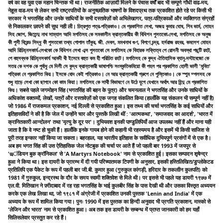
वर्ष का वह युवा एक महान चिन्तक भी था। राजनीतिक आज़ादी मिलने के पंचास वर्षों बाद भी सम्पूर्ण गाँधी वाढ-मय,
नेहूस वाड-मय से लेकर सभी राष्ट्रपतियों के अनुच्छातिक भाषणों के विशदप्रथ तक प्रकाशित होते रहे पर किसी भी
सरकार ने भगतसिंह और उनके साधियों के सभी दस्तावेज़ों को अभिलेखागर, पत्र-पत्रिकाओं और व्यक्तिगत संग्रहों
से निकालकर छापने की सुध नही ली। চিত্রপুত পত্র-পত্রিকাও। মে প্রকাশিত লেখা, অজয় কুমার ঘোষ, শিব ভার্ম, সোহন
সিহ জোশ, জিতেন্দু নাথ সাম্যাল আদি মগতিসহ কে সমকালীন ক্রান্তকারীয় কী বিধিশন পুসতকো-লেখা, মগতিসহ কে অনুজ
কী পুসী বিরেন্ড সিদ্ধু কী পুসতকো তথ্য গোপাল তাঁকুর, জী. দেবল, মমখনাথ গুণ, বিপণে চন্দ্র, হর্সরাজ রহবর, কমলেশ মোহন
আদি রিচিহ্নসকার্য-লেখকো কে বিধিশন লেখা এব্স পুসতকো সে মগতিসহ কে বিহারক লক্তিত্ব পে রোসনী অবস্থা পছন্টি রহট,
পে বহুসব্ধক রিচিহ্নসকার্য আবদী খী ইসেবে বহুত কম হী পরিচিত রহট। মগতিসহ কে কুদ্ধ ঐতিহাসিক ব্যানু-দস্টাবেজো কে
সতর কে দশক কে পুর্বাধু মে দিলী সে কুদ্ধ ক্রান্তকারী ভাষাপশ্চি সংস্কৃতিকমিয়ো কী পহল পর প্রকাশিত হোলী ভালী 'মুবিত'
পত্রিকা নে প্রকাশিত কিয়। ইসকে বোদ কেই পত্রিকাও। নে আর ক্রান্তকারী গ্রুপে নে পুস্তিকাও। কে স্পুম ম্গলসহ কে
শুধু হাড়ে লেখা কো ছাপনে কো কাম কিয়া। মগতিসহ কে সাথী বিভাষণে নে উঠে যুগে যেখানে অর্থাৎ আর হিন্দু মে প্রকাশিত
কিয়। सबसे पहले जगमोहन सिंह (भगतसिंह की बहन के पुत्र) और चमनलाल ने भगतसिंह और उनके साधियों के
अधिकांश वक्तव्यों, लेखों, पत्रों और दस्तावेज़ों को एक जगह संकलित किया (हालाँकि यह संकलन भी सम्पूर्ण नहीं है)
जो 1986 में राजकमल प्रकाशन, नई दिल्ली से प्रकाशित हुआ। इस तथ्य की चर्चा भगतसिंह के कई साधियों और
इतिहासविदों ने की है कि जेल में उन्होंने चार और पुस्तकें लिखी थीं : 'आत्मकथा', 'समाजवाद का आदर्श', 'भारत में
क्रानितकारी आन्दोलन' तथा 'मृत्यु के दूर पर'। दुभियवश इनकी पाण्डुलिपियाँ आज उपलब्ध नहीं हैं और माना यही
जाता है कि वे नष्ट हो चुकी हैं। हालाँकि इनके गायब होने की कहानी भी रहस्यमय है और इसमें भी किसी साजिश से
पूरी तरह इन्कार नहीं किया जा सकता। बहरहाल, यह भारतीय इतिहास के सवीधिक दुभियपूर्ण प्रसंगों में से एक है।
अब हम भगत सिंह की उस ऐतिहासिक जेल नोटबुक की चर्चा पर आते हैं जो पहली बार 1993 में जयपुर से
'ఇंडियन बुक क्रॉनिकल' से 'A Martyrs Notebook' नाम से प्रकाशित हुई। इसका सम्पादन शृषेन्द्र
हुआ ने किया था। इस दायरी के प्रारम्भ में दी गयी परिच्यातमक टिपणी के अनुसार, इसकी हस्तिलिखित/डुप्लोकेटड
प्रतिलिपि एक पैकेट के रूप में पहली बार जी.बी. कुमार हुआ (गुरुकुल कांगड़ी, हरिदार के तकलाीन कुलपति) को
1981 में गुरुकुल, इन्द्रस्थ के दौर के समय स्वामी शक्तिवेश से मिले थी। पर इससे भी पहले यह डायरी १९७७ में
एल.वी. मितिखान ने फ़्रीदाबाद में रह रहा भगतसिंह के भाई कुलबीर सिंह के पास देखी थी और उसका विस्तृत अध्ययन
करके एक लेख लिखा था, जो १९८१ में अंग्रेजी में प्रकाशित उनकी पुस्तक 'Lenin and India' में एक
अध्याय के रूप में शामिल किया गया। पुनः 1990 में इस पुस्तक का हिन्दी अनुवाद भी प्रगति प्रकाशन, मास्को से
'लेजिन और भारत' नाम से प्रकाशित हुआ। अब तक इस डायरी के सम्बन्ध में प्राप्त जानकारी को हम यहाँ
सिलिसलेवार प्रस्तुत कर रहे हैं।