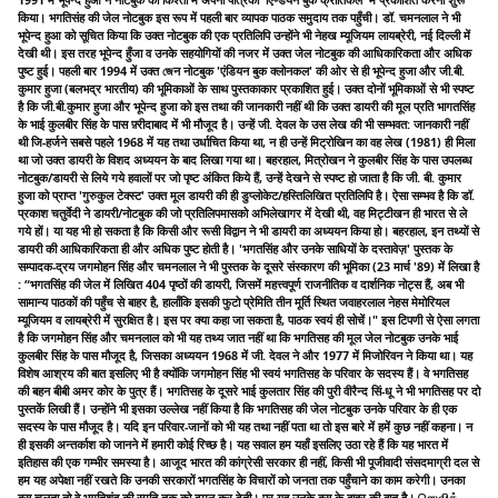
किया। भगतिसंह की जेल नोटबुक इस रूप में पहली बार व्यापक पाठक समुदाय तक पहुँची। डॉ. चमनलाल ने भी
भूपेन्द हुआ को सूचित किया कि उक्त नोटबुक की एक प्रतिलिपि उन्होंने भी नेहख म्यूजियम लायब्रेरी, नई दिल्ली में
देखी थी। इस तरह भूपेन्द हुँजा व उनके सहयोगियों की नजर में उक्त जेल नोटबुक की आधिकारिकता और अधिक
पुष्ट हुई। पहली बार 1994 में उक्त জেन नोटबुक 'एंडियन बुक क्लोनकल' की ओर से ही भूपेन्द हुजा और जी.बी.
कुमार हुजा (बलभद्र भारतीय) की भूमिकाओं के साथ पुस्तकाकार प्रकाशित हुई। उक्त दोनों भूमिकाओं से भी स्पष्ट
है कि जी.बी.कुमार हुजा और भूपेन्द हुजा को इस तथा की जानकारी नहीं थी कि उक्त डायरी की मूल प्रति भागतसिंह
के भाई कुलबीर सिंह के पास फ़्रीदाबाद में भी मौजूद है। उन्हें जी. देवल के उस लेख की भी सम्भवत: जानकारी नहीं
थी जि-हर्जने सबसे पहले 1968 में यह तथा उर्धाचित किया था, न ही उन्हें मिट्रोखिन का वह लेख (1981) ही मिला
था जो उक्त डायरी के विशद अध्ययन के बाद लिखा गया था। बहरहाल, मित्रोखन ने कुलबीर सिंह के पास उपलब्ध
नोटबुक/डायरी से लिये गये हवालों पर जो पृष्ट अंकित किये हैं, उन्हें देखने से स्पष्ट हो जाता है कि जी. बी. कुमार
हुजा को प्राप्त 'गुरुकुल टेक्स्ट' उक्त मूल डायरी की ही डुप्लोकेट/हस्तिलिखित प्रतिलिपि है। ऐसा सम्भव है कि डॉ.
प्रकाश चतुर्वेदी ने डायरी/नोटबुक की जो प्रतिलिपमासको अभिलेखागर में देखी थी, वह मिट्टीखन ही भारत से ले
गये हों। या यह भी हो सकता है कि किसी और रूसी विद्वान ने भी डायरी का अध्ययन किया हो। बहरहाल, इन तथ्यों से
डायरी की आधिकारिकता ही और अधिक पुष्ट होती है। 'भगतसिंह और उनके साधियों के दस्तावेज़' पुस्तक के
सम्पादक-द्रय जगमोहन सिंह और चमनलाल ने भी पुस्तक के दूसरे संस्कारण की भूमिका (23 मार्च '89) में लिखा है
: “भगतसिंह की जेल में लिखित 404 पृष्ठों की डायरी, जिसमें महत्त्वपूर्ण राजनीतिक व दार्शनिक नोट्स हैं, अब भी
सामान्य पाठकों की पहुँच से बाहर है, हालाँकि इसकी फुटो प्रेमिति तीन मूर्ति स्थित जवाहरलाल नेहस मेमोरियल
म्यूजियम व लायब्रेरी में सुरक्षित है। इस पर क्या कहा जा सकता है, पाठक स्वयं ही सोचें।" इस टिपणी से ऐसा लगता
है कि जगमोहन सिंह और चमनलाल को भी यह तथ्य जात नहीं था कि भगतिसह की मूल जेल नोटबुक उनके भाई
कुलबीर सिंह के पास मौजूद है, जिसका अध्ययन 1968 में जी. देवल ने और 1977 में मिजोरिवन ने किया था। यह
विशेष आश्रय की बात इसलिए भी है क्योंकि जगमोहन सिंह भी स्वयं भगतिसह के परिवार के सदस्य हैं। वे भगतिसह
की बहन बीबी अमर कोर के पुत्र हैं। भगतिसह के दूसरे भाई कुलतार सिंह की पुरी वीरैन्द सिं-धू ने भी भगतिसह पर दो
पुस्तकें लिखी हैं। उन्होंने भी इसका उल्लेख नहीं किया है कि भगतिसह की जेल नोटबुक उनके परिवार के ही एक
सदस्य के पास मौजूद है। यदि इन परिवार-जानों को भी यह तथा नहीं पता था तो इस बारे में हमें कुछ नहीं कहना। न
ही इसकी अन्तर्काश को जानने में हमारी कोई रिच्छ है। यह सवाल हम यहाँ इसलिए उठा रहे हैं कि यह भारत में
इतिहास की एक गम्भीर समस्या है। आजूद भारत की कांग्रेसी सरकार ही नहीं, किसी भी पूजीवादी संसदमाग्री दल से
हम यह अपेक्षा नहीं रखते कि उनकी सरकारों भगतसिंह के विचारों को जनता तक पहुँचाने का काम करेगी। उनका
बस चलता तो वे भगतिशंह की स्मृति तक को दूमन कर देती। पर यह उनके बस के बाहर की बात है। ஸெவிக்