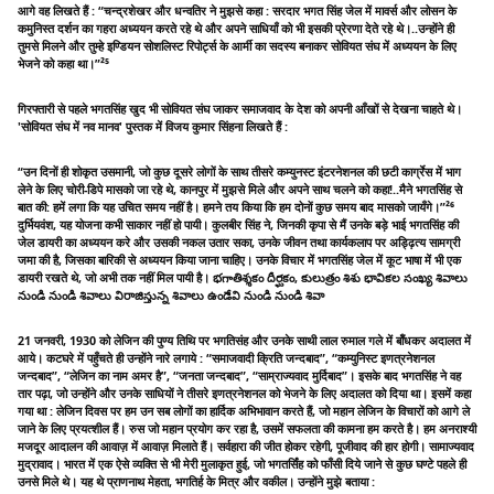
आगे वह लिखते हैं : “चन्द्रशेखर और धन्वतिर ने मुझसे कहा : सरदार भगत सिंह जेल में मावर्स और लोसन के
कमुनिस्त दर्शन का गहरा अध्ययन करते रहे थे और अपने साधियाँ को भी इसकी प्रेरणा देते रहे थे।..उन्होंने ही
तुमसे मिलने और तुम्हे इण्डियन सोशलिस्ट रिपोर्ट्स के आर्मी का सदस्य बनाकर सोवियत संघ में अध्ययन के लिए
भेजने को कहा था।”²⁵
गिरफ्तारी से पहले भगतसिंह खुद भी सोवियत संघ जाकर समाजवाद के देश को अपनी आँखों से देखना चाहते थे।
'सोवियत संघ में नव मानव' पुस्तक में विजय कुमार सिंहना लिखते हैं :
“उन दिनों ही शोकृत उसमानी, जो कुछ दूसरे लोगों के साथ तीसरे कम्युनस्ट इंटरनेशनल की छटी कार्ग्रेस में भाग
लेने के लिए चोरी-डिपे मासको जा रहे थे, कानपुर में मुझसे मिले और अपने साथ चलने को कहा!..मैने भगतसिंह से
बात की: हमें लगा कि यह उचित समय नहीं है। हमने तय किया कि हम दोनों कुछ समय बाद मासको जायँगे।”²⁶
दुर्भियवंश, यह योजना कभी साकार नहीं हो पायी। कुलबीर सिंह ने, जिनकी कृपा से मैं उनके बड़े भाई भगतसिंह की
जेल डायरी का अध्ययन करे और उसकी नकल उतार सका, उनके जीवन तथा कार्यकलाप पर अड्ढ़ित्य सामग्री
जमा की है, जिसका बारिकी से अध्ययन किया जाना चाहिए। उनके विचार में भगतसिंह जेल में कूट भाषा में भी एक
डायरी रखते थे, जो अभी तक नहीं मिल पायी है। భగాతిశ్శకం దీర్ఘకం, కులుత్రం శిశు భావికల సంఖ్య శివాలు
నుండి నుండి శివాలు విరాజిస్తున్న శివాలు ఉండేవి నుండి నుండి శివా
21 जनवरी, 1930 को लेजिन की पुण्य तिथि पर भगतिसंह और उनके साथी लाल रुमाल गले में बॉँधकर अदालत में
आये। कटघरे में पहुँचते ही उन्होंने नारे लगाये : “समाजवादी क्रिति जन्दबाद”, “कम्युनिस्ट इणत्रनेशनल
जन्दबाद”, “लेजिन का नाम अमर है”, “जनता जन्दबाद”, “साम्राज्यवाद मुर्दिबाद”। इसके बाद भगतसिंह ने वह
तार पढ़ा, जो उन्होंने और उनके साधियों ने तीसरे इणत्रनेशनल को भेजने के लिए अदालत को दिया था। इसमें कहा
गया था : लेजिन दिवस पर हम उन सब लोगों का हार्दिक अभिभावान करते हैं, जो महान लेजिन के विचारों को आगे ले
जाने के लिए प्रयत्शील हैं। रुस जो महान प्रयोग कर रहा है, उसमें सफलता की कामना हम करते है। हम अनराश्यी
मजदूर आदालन की आवाज़ में आवाज़ मिलाते हैं। सर्वहारा की जीत होकर रहेगी, पूजीवाद की हार होगी। सामाज्यवाद
मुद्रावाद। भारत में एक ऐसे व्यक्ति से भी मेरी मुलाकृत हुई, जो भगतर्सिंह को फाँसी दिये जाने से कुछ घण्टे पहले ही
उनसे मिले थे। यह थे प्राणनाथ मेहता, भगतिर्ह के मित्र और वकील। उन्होंने मुझे बताया :