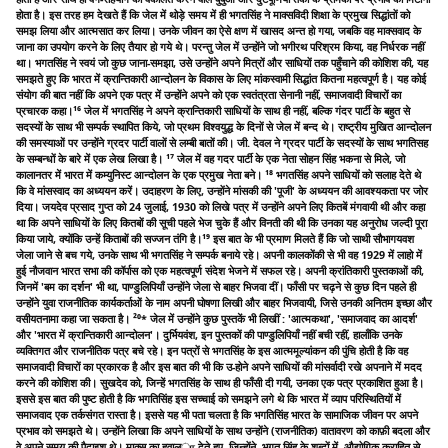
होता है। इस तरह हम देखते हैं कि जेल में थोड़े समय में ही भगतसिंह ने माक्सविदी शिक्षा के प्रमुख सिद्धांतों को
समझ लिया और आत्मसात कर लिया। उनके जीवन का ऐसे क्षण में खासद अन्त हो गया, जबकि वह माक्सवाद के
जाना का उपयोग करने के लिए तैयार हो गये थे। परन्तु जेल में उन्होंने जो भगीरथ परिश्रम किया, वह निर्धरक नहीं
था। भगतसिंह ने स्वयं जो कुछ जाना-समझा, उसे उन्होंने अपने मित्रों और साधियों तक पहुँचाने की कोशिश की, यह
समझते हुए कि भारत में क्रान्तिकारी आन्दोलन के विकास के लिए मांकस्वामी सिद्धांत कितना महत्वपूर्ण है। यह कोई
संयोग की बात नहीं कि अपने एक पत्र में उन्होंने अपने को एक स्वतंत्रता सेनानी नहीं, समाजवादी विचारों का
प्रचारक कहा।¹⁶ जेल में भगतसिंह ने अपने क्रान्तिकारी साधियों के साथ ही नहीं, बल्कि गंदर पार्टी के बहुत से
सदस्यों के साथ भी सम्पर्क स्थापित किये, जो प्रथम विश्वयुद्ध के दिनों से जेल में बन्द थे। राष्ट्रीय मुखित आन्दोलन
की समस्याओं पर उन्होंने ग्रदर पार्टी वालों से लम्बी बातों की। जी. देवल ने ग्रदर पार्टी के सदस्यों के साथ भगतिसह
के सम्बन्धों के बारे में एक लेख लिखा है। ¹⁷ जेल में वह गदर पार्टी के एक नेता सोहन सिंह भकना से मिले, जो
कालानतर में भारत में कम्युनिस्ट आन्दोलन के एक प्रमुख नेता बने। ¹⁸ भगतसिंह अपने साधियों को सलाह देते थे
कि वे मांसस्वाद का अध्ययन करें। उदाहरण के लिए, उन्होंने मांसकी की 'पूजी' के अध्ययन की आवश्यकता पर जोर
दिया। जयदेव प्रसाद गुप्त को 24 जुलाई, 1930 को लिखे पत्र में उन्होंने अपने लिए कितबें मंगवायी थी और कहा
था कि अपने साधियों के लिए कितबों की सूची पहले भेज चुके हैं और विनती की थी कि उनका यह अनुरोध जल्दी पूरा
किया जाये, क्योंकि उन्हें किताबों की सज्जन तंगि है।¹⁹ इस बात के भी प्रमाण मिलते हैं कि जो साथी सौभागयवश
जेला जाने से बच गये, उनके साथ भी भगतसिंह ने सम्पर्क बनाये रहे। अपनी कालकोंकी से भी वह 1929 में लाहो में
हुई नौजवान भारत सभा की कॉर्पास को एक महत्वपूर्ण संदेश भेजने में सफल रहे। अपनी क्रांतिकारी पुस्तकाओं की,
जिनमें 'बम का दर्शन' भी था, पाण्डुलिपियाँ उन्होंने जेला से बाहर भिजवा दीं। फाँसी पर चढ़ने से कुछ दिन पहले ही
उन्होंने युवा राजनीतिक कार्यकर्ताओं के नाम अपनी घोषणा लिखी और बाहर भिजवायी, जिसे उनकी अनितम इच्छा और
वसीयतनामा कहा जा सकता है। ²⁰* जेल में उन्होंने कुछ पुस्तकें भी लिखीं : 'आत्मकथा', 'समाजवाद का आदर्श'
और 'भारत में क्रान्तिकारी आन्दोलन'। दुर्भियवंश, इन पुस्तकों की पाण्डुलिपियाँ नहीं बची रहीं, हालाँकि उनके
व्यक्तिगत और राजनीतिक पत्र बचे रहे। इन पत्रों से भगतसिंह के इस आत्ममूल्यांकन की पुंचि होती है कि वह
समाजवादी विचारों का प्रकारक है और इस बात की भी कि उ-होने अपने साधियों की मांसर्वादी रखे अपनाने में मदद
करने की कोशिश की। सुखदेव को, जिन्हें भगतसिंह के साथ ही फाँसी दी गयी, उनका एक पत्र प्रकाशित हुआ है।
इससे इस बात की पुष्ट होती है कि भगतिसिंह इस सच्चाई को समझने लगे थे कि भारत में व्याप परिस्थितियों में
समाजवाद एक तर्कसंगत रास्ता है। इससे यह भी पता चलता है कि भगतिसिंह भारत के सामाजिक जीवन पर अपने
प्रभाव को समझते थे। उन्होंने लिखा कि अपने साधियों के साथ उन्होंने (राजनीतिक) वातावरण को काफ़ी बदला और
वे अपने समय की पैदाइश थे। माक्स का हवालா देते हुए, जिन्होंने, भगत सिंह के शब्दों में, औद्योगिक क्राहित से