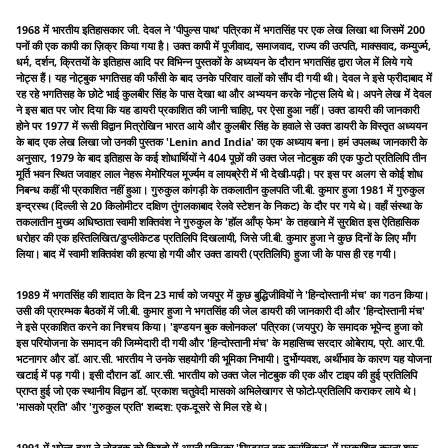
1968 में भारतीय इतिहासकार जी. देवल ने 'पीपुल्स पाथ' पत्रिका में भगतसिंह पर एक लेख लिखा था जिसमें 200
पनों की एक कापी का ज़िक्र किया गया है। उक्त कापी में पूजीवाद, समाजवाद, राज्य की उत्पति, माक्सवाद, कम्युर्ज्म,
धर्म, दर्शन, क्रितयों के इतिहास आदि पर विभिन्न पुस्तकों के अध्ययन के दौरान भगतसिंह द्वारा जेल में लिये गये
नोट्स हैं। यह नोट्बुक भगतिसह की फाँसी के बाद उनके परिवार वालों को सौंप दी गयी थी। देवल ने इसे फ्रीदाबाद में
रह रहे भगतिसह के छोटे भाई कुलबीर सिंह के पास देखा था और अभ्ययन करके नोट्स लिये थे। अपने लेख में देवल
ने इस बात पर जोर दिया कि यह डायरी प्रकाशित की जानी चाहिए, पर ऐसा हुआ नहीं। उक्त डायरी की जानकारी
होने पर 1977 में रूसी विद्वान मित्रोखिन भारत आये और कुलबीर सिंह के हवाले से उक्त डायरी के विस्तृत अध्ययन
के बाद एक लेख लिखा जो उनकी पुस्तक 'Lenin and India' का एक अध्याय बना। हमं उपलब्ध जानकारी के
अनुसार, 1979 के बाद इतिहास के कई शोधार्थियों ने 404 पूछों की उक्त जेल नोटबुक की एक फुटो प्रतिलिपि तीन
मूर्ति भवन स्थित जवाहर लाल नेहरू मेमोरियल मूर्ज्यम व लायब्रेरी में भी देखी-पढ़ी। पर इस पर अलग से कोई शोध
निबन्ध कहीं भी प्रकाशित नहीं हुआ। गुरुकुल कांगड़ी के तकलातीन कुलपति जी.बी. कुमार हुजा 1981 में गुरुकुल
इन्द्रस्थ (दिल्ली से 20 किलोमीटर दक्षिण तुंगलकाबाद रेलवे स्टेशन के निकट) के दौर पर गये थे। वहाँ संस्था के
तकलातीन मुख्य अधिष्ठाता स्वामी शक्तिवंश ने गुरुकुल के 'हॉल आँफ् फेम' के तहखाने में सुरक्षित इस ऐतिहासिक
धरोहर की एक हस्तिलिखित/डुप्लीकेटड प्रतिलिपि दिखलायी, जिसे जी.बी. कुमार हुजा ने कुछ दिनों के लिए माँग
लिया। बाद में स्वामी शक्तिवंश की हत्या हो गयी और उक्त डायरी (प्रतिलिपि) हुजा जी के पास ही रह गयी।
1989 में भगतसिंह की शादात के दिन 23 मार्च को जयपुर में कुछ बुद्धिजीवियों ने 'हिन्दोस्तानी मंच' का गठन किया।
उसी की प्रारम्भक बैठकों में जी.बी. कुमार हुजा ने भगतसिंह की जेल डायरी की जानकारी दी और 'हिन्दोस्तानी मंच'
ने इसे प्रकाशित करने का निश्चय किया। 'इण्डयन बुक क्लोनकल' पत्रिका (जयपुर) के समादक भूपेन्द हुजा को
इस परियोजना के समादन की जिम्मेदारी दी गयी और 'हिन्दोस्तानी मंच' के महासिच्व सरदार ओबेराय, प्रो. आर.पी.
भटनागर और डॉ. आर.सी. भारतीय ने उनके सहयोगी की भूमिका निभायी। दुर्भोग्यवश, अर्थीभाव के कारण यह योजना
खटाई में पड़ गयी। इसी दौरान डॉ. आर.सी. भारतीय को उक्त जेल नोटबुक की एक और टाइप की हुई प्रतिलिपि
प्राप्त हुई जो एक स्थानीय विद्वान डॉ. प्रकाश चतुवेदी मासको अभिलेखागर से फोटो-प्रतिलिपि कराकर लाये थे।
'मासको प्रति' और 'गुरुकुल प्रति' शब्दश: एक-दूसरे से मिल रहे थे।
1991 में भूपेन्द हुआ ने नोटबुक को किश्तो में अपनी पत्रिका 'एिण्डयन बुक क्रांतिकल' में प्रकाशित करना शुरू