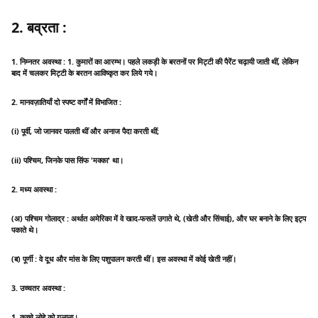
2. बव्रता :
1. निम्नतर अवस्था : 1. कुमारों का आरम्भ। पहले लकड़ी के बरतनों पर मिट्टी की पैरेंट चढ़ायी जाती थीं, लेकिन
बाद में चलकर मिट्टी के बरतन आविष्कृत कर लिये गये।
2. मानवज़ातियाँ दो स्पष्ट वर्गों में विभाजित :
(i) पूर्वी, जो जानवर पालती थीं और अनाज पैदा करती थीं;
(ii) पश्चिम, जिनके पास सिंफ 'मक्का' था।
2. मध्य अवस्था :
(अ) पश्चिम गोलाद्र : अर्थात अमेरिका में वे खाद-फसलें उगाते थे, (खेती और सिंचाई), और घर बनाने के लिए इट्प
पकाते थे।
(ब) पूर्णी : वे दूध और मांस के लिए पशुपालन करती थीं। इस अवस्था में कोई खेती नहीं।
3. उच्चतर अवस्था :
1. कच्चे लोहे को गलाना।