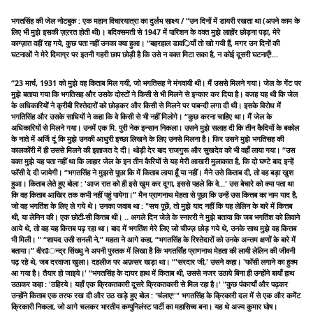
भगतसिंह की जेल नोटबुक : एक महान विचारयात्रा का दुर्लभ साक्ष्य / “उन दिनों में डायरी रखता था (अपने काम के
लिए भी मुझे इसकी ज़ऱरत होती थी)। बदिक्समती से 1947 में पारिशन के वक्त मुझे लाहोंर छोड़ना पड़ा, मेरे
काग्ज़ात वहीं रह गये, कुछ पता नहीं उनका क्या हुआ। “बहरहाल डावर्ियाँ तो खो गयी हैं, मगर उन दिनों की
घटनाओं ने मेरे दिमाग्र पर इतनी गहरी छाप छोड़ी है कि उसे न वक्त मिटा सका है, न कोई दूसरी घटनाएँ!...
“23 मार्च, 1931 को मुझे वह किताब मिल गयी, जो भगतिसह ने मंगवायी थी। मैं उससे मिलने गया। जेल के गेंट पर
मुझे बताया गया कि भगतिसह और उसके दोस्टों ने किसी से भी मिलने से इन्कार कर दिया है। वजह यह थी कि जेल
के अधिकारियों ने कृरीबी रिश्तेदारों को छोड़कर और किसी से मिलने पर पाबन्दी लगा दी थी। इसके विरोध में
भगतिसिंह और उसके साधियों ने कहा कि वे किसी से भी नहीं मिलोगे। “कुछ करना चाहिए था। मैं जेल के
अधिकारियों से मिलने गया। उनमें एक मि. पुरी नेक इन्सान निकला। उसने मुझे सलाह दी कि तीन कैदियों के बकोल
के नाते में अर्जि दूं कि मुझे उनकी आधुरी इच्छा लिखने के लिए उनसे मिलना है। फिर उसने मुझे भगतिसह की
कालकोंरी में ही उससे मिलने की इज्ञाजत दे दी। थोड़ी देर बाद राजगुरू और सुखदेव को भी वहाँ लाया गया। “उस
वक्त मुझे यह पता नहीं था कि लाहार जेल के इन तीन कैरियों से यह मेरी आखरी मुलाकात है, कि दो घण्टे बाद इन्हें
फॉसी दे दी जायेगी। “भगतसिंह ने मुझसे पूछा कि में किताब लाया हूँ या नहीं। मैने उसे किताब दी, तो वह बड़ा खुश
हुआ। किताब लेते हुए बोला : 'आज रात को ही इसे खुम कर दूगा, इससे पहले कि वे…' उस बेचारे को क्या पता था
कि वह किताब आखिर तक कभी नहीं पहुं पायेगा।” मैन प्राणनाथ मेहता से पूछा कि उन्हें उस कित्तब का नाम याद है,
जो वह भगतिंश के लिए ले गये थे। उनका जवाब था : "सच पूछें, तो मुझे याद नहीं कि यह लेलिन के बारे में कित्तब
थी, या लेनिन की। एक छोटी-सी कित्तब थी। .. अगले दिन जेले के स्नाररी ने मुझे बताया कि जब भगतिंश को लिवाने
आये थे, तो वह यह कित्तब पढ़ रहा था। बाद में भगतिंश मेरे लिए जो चीज्ज़ छोड़ गये थे, उनके साथ मुझे वह कित्तब
भी मिली। " “शायद उसी सनली ने,” महता ने आगे कहा, “भगतसिंह के रिश्तेदारों को उनके अन्तम क्षणों के बारे में
बताया।” वीरேन्द्र सिंख्घु ने अपनी पुस्तक में लिखा है कि भगतर्सिंह प्राणनाथ मेहता की लायी लेलिन की जीवनी
पढ़ रहे थे, जब दरवाजा खुला। दहलीज पर अफ़सर खड़ा था। “'सरदार जी,' उसने कहा। 'फॉसी लगाने का हुक्म
आ गया है। तैयार हो जाइये।' “भगतसिंह के दायर हाथ में किताब थी, उससे नजर उठाये बिना ही उन्होंने बायाँ हाथ
उठाकर कहा : 'ठहिरये। यहाँ एक क्रिकतकारी दूसरे क्रिकतकारी से मिल रहा है।' "कुछ पंकत्याँ और पढ़कर
उन्होंने किताब एक तरफ रख दी और उठ खड़े हुए बोल : 'चंलाए!'" भगतसिंह के क्रिकारी दल में से एक और कमेंट
क्रिकारी निकला, जो आगे चलकर भारतीय कम्पुनिलंस्ट पार्टी का महासिच्व बना। यह थे अज्य कुमार घोष।