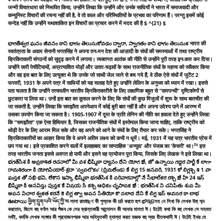
जन्मी विचारधारा को निरूपित किया, उन्होंने लिखा कि उन्होंने और उनके साधियों ने भारत में समाजवादी और
कम्युनिस्ट विचारों की रचना नहीं की है, वे तो काल और परिस्थितियों के प्रभाव का परिणाम हैं। परन्तु इसमें कोई
सन्देह नहीं कि उन्होंने यथाशाकित इन विचारों का प्रचार करने में मदद की है $ ^{21} $
భాగతీశ్వర ఘనం జీవనం కాని భాగం తెలుసుకోవడం ద్వారా, స్వాగతం కాని భాగం తెలుసుక भारत की
स्वतंत्रता के अद्यम सेनानी भगतसिंह ने अपना तन-मन देश की आज़ादी के संघों की समस्याओं में तथा राष्ट्रीय
क्रिकितकारी संगठनों को सुदृढ़ करने में लगाया। व्यक्तगत आतंक की नीति से उन्होंने पूरी तरह इन-कार कर दिया।
उन्होंने सारी पेचीटियायों, अप्रत्याशित मोड़ों और उतार-चढ़ावों के साथ राजनीतिक संघों के महत्त्व को स्वीकार किया
और वह इस बात के लिए उत्युक्त थे कि उनके जो साथी जेल जाने से बच गये हैं, वे ठीक ऐसे संघों में जुटेंट 2
फरवरी, 1931 के अपने पत्र में साधियों को यह सलाह देते हुए उन्होंने लेलिन के अनुभव को ध्यान में रखा। इससे
पता चलता है कि उन्होंने तत्कालीन भारतीय क्रिकितकारीसे के लिए लाक्षणिक बहुत से “वामपन्थी” दृष्टिकोणों से
छुटकारा पा लिया था। उन्हें इस बात का कूशल करने के लिए कि संघों की कुछ मिजुलों में शुरू के साथ बातचीत की
जा सकती है, उन्होंने लिखा कि समझौता अपनेआप में कोई बुरी बात नहीं है और अपना उदेश्य पाने में आरम्भ में
उसका उपयोग किया जा सकता है। 1905-1907 में दूमा के प्रति लेनिन की नीति का हवाला देते हुए उन्होंने लिखा
कि “समझौता” एक ऐसा हिथियार है, जिसका राजनीतिक संघों में इस्तेमाल किया जाना चाहिए, ताकि राष्ट्रीय को
थोड़ी देर के लिए आराम मिल सके और वह अपने को आगे के संघों के लिए तैयार कर सके। भगतसिंह ने
क्रिकितकारीयों का आहार किया कि वे अपने अतिम लक्ष्य को कभी न धूमें। मई, 1931 में यह पत्र भारतीय प्रेस में
छप गया था। इसे प्रकाशित करने वालों में इलाहाबाद का साप्ताहिक 'अभ्युद्य' और पंजाब का 'केसरी' था।²³ इस
तरह भारतीय जनता इससे अवगत हो पायी और इसने वह प्रयोजन पूरा किया, जिसके लिए लेखक ने इसे लिखा था।
భగత్‌సిశ కి అప్రకాశిత రచనాలో మీ వశ భీష్మికా ధ్యానం దేని యోగ ఖే, జో ఉన్నాయి గద్దర పార్టీ కే లాగా
రామశిరంగా కి యోగిపియార్ శ్రదా 'స్వపలొకం' (ద్రిమలేండ) కే లిగ్ల 15 జనవరి, 1931 కో లిగ్లశ్చి శి 1 హ
ఘస్తక తో నఖి భవి, లేకొన ఇస్కా భీష్మికా భగత్‌సిశ కి పరివారవాల్లో నే సీభాల్‌కర రశ్చి ఖే హి 24 ఇస్
భీష్మికా కి అనవిస్తు పుస్తక కే విషయ సే కశ్చి ఆధికం చృపాపక ఖే : భగత్‌సిశ ని చనిపితు శుప మీ
అపన విచార శ్వకత కరనే కె లిగ్ల త్వా అపన సితియో కొ సలాద దేని కే లిగ్ల ఇస్ అవసర కా లాభ
ఊటాయి ཕྱིག་དྲུག་པའི་ཡོད་ཀྱི་ས লালা রামशரণ কী পুস্তক কী চর্চা করতে হুপ భगाதிসহ নে লিখা কি লেখক উহু শব্দ
করতোন, জিসে বহু বর্ণাল আর পঁজব কে সের ক্রান্তকারী আন্দোলন কী আধার মানতা ঈ। উঠেই কথা কি বহু লেখক সে সহমত
নর্থই, কর্মকি লেখক সঙ্গোর কী প্রযোজনপরক আর অধিধুতবদী হ্যাল্যা করত হজ্ঞক বহু স্বয় ধীতকথাদী ঈ। উঠেই ইথর মে