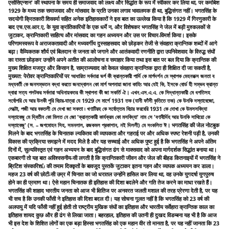
एसोसिएन्शन' की स्थापना के समय ही समाजवाद को लक्ष्य और सिद्धांत के रूप में स्वीकार कर लिया था, पर कमोबेश
1929 के मध्य तक समाजवाद और मांसवाद के प्रति उनका लगाव भावालमक ही था, बुद्धिसंगत नहीं। भगतसिंह के
सदयोगी क्रितकारी शिववर्मा सहित अनेक इतिहासकारों ने इस बात का उल्लेख किया है कि 1929 में गिरणुकारी के
बाद एच.एस.आर.ए, के युवा क्रांतिकारियों के एक धर्मे न, और विशेषकर भगतसिंह ने जेल में बड़ी मुश्कलकों से
जुटाकर, क्रान्तिकारी साहित्य और मांसवाद का गहन अध्ययन और उस पर विचार-विमर्श किया। इसके
परिणामस्वरूप वे अराजकतावादी और मध्यवर्गीय दुस्साहसवाद को छोड़कर तेजी से संवहारा क्रान्तिक शब्दों में आगे
बढ़ा। वैव्यिकतक शौर्य एवं बिलदान से जनता को जगाने और आतंकवादी रणनीति द्वारा उपनिवेशवाद के विरुद्ध संघों
का रास्ता छोड़कर उन्होंने अपने अतीत की आलोचना व समाहार किया तथा इस बात पर बल दिया कि क्रान्तिक की
मुख्य शिक्षित मजदूर और किसान है, साम्राज्यवाद को केवल संवहारा क्रान्तिक द्वारा ही शिक्षित दी जा सकती है,
मुख्यत: पेरोवर क्रान्तिकारियों पर আধারিত সর্বদারা ভর্গ কী ক্রান্তকারী পার্দি কে মার্গদর্শন মে স্থাপক মেহনতক্স জনতা ব
মধ্যবর্তী কে জনসম্ভতন বদ্ধা করতে জনদ্বোলন কো মার্গ অপনায়া জানা কাহিং আর যেই কি, ইসকে বোর্ড হী সম্ভব ক্রান্ত
দ্বারা সত্য পলটকর সর্বদারা অধিনায়কতর কী স্থাপনা কী জা সকর্তি ঐ। এখন.এস.এ.এ. কে সিদ্ধান্তকারী মে ধগতিসহ
সর্বোপরি যে আর উনকী পুরি বিচার-যাত্রা যে 1929 সে মার্শে 1931 তক (যানী ফাঁসী কৃতিতে তক) কে উনকি দস্তাবেজো,
লেক্টো, পজী আর বকতলী মে দেখা জা সকতা ৷ খণাটিরহ কে সর্বোত্তম বিচার ফরবেরি 1931 কে দোখা কে উমসসবিদ্যা
দস্তাবেজু মে দ্বিতীন কো মিলত নে জো 'ক্রান্তকারী কার্যক্রম কো মসবিদ্যা' নাম সে 'বণাবীর্দিহ আর উনকি সাথিয়ো কে
দস্তাবেজু' (স. – জগমোহন সিহ, সমনলাল, রজকমল প্রকাশান, নই দিললী) মে সংকলিত ঈ। भगतसिंह की जेल नोटबुक
मिलने के बाद भगतसिंह के चिनातक ल्यकितव की व्यापकता और गहराई पर और अधिक स्पष्ट रेशनी पड़ी है, उनकी
विकास की प्रक्रिया समझने में मदद मिले है और यह सच्चाई और अधिक पुष्ट हुई है कि भगतसिंह ने अपने अंतिम
दिनों में, सुल्यविस्तृत एवं गहन अभ्ययन के बाद बुद्धिसंगत ढंग से माक्सवाद को अपना मार्गदर्शक सिद्धांत बनाया था।
एकबारगी तो यह बात अविश्वसनीय-सी लगती है कि क्रान्तिकारी जीवन और जेल की बीहड कितनाइयों में भगतसिंह ने
ब्रिटिश संस्कारिशப் की तमाम दिक्कृतों के बावजूद पुस्तकें जुटाकर इतना गहन और व्यापक अध्ययन कर डाला।
महज 23 वर्ष की छोटी-सी उम्र में चिनात का जो धरातल उन्होंने हासिल कर लिया था, वह उनके युगदर्षा युगपुरुष
होने का ही प्रमाण था। ऐसे महान चिनातक ही इतिहास की दिशा बदलेने और गति तेज करने का माधा रखते हैं।
भगतसिंह की शाहाद भारतीय जनता को आज भी क्षितिज पर अनवरत जलती मशाल की तरह प्रेरणा देती है, पर यह
भी सच है कि उनकी फाँसी ने इतिहास की दिशा बदल दी। यह सोचना गूलत नहीं है कि भगतसिंह को 23 वर्ष की
अलपायु में यदि फाँसी नहीं हुई होती तो राष्ट्रीय मुखिक संघों का इतिहास और भारतीय सर्वेहारा क्रान्तिक काल का
इतिहास शायद कुछ और ही ढंग से लिखा जाता। बहरहाल, इतिहास की उतनी ही दुखद विडम्बना यह भी है कि आज
भी इस देश के शिशित लोगों का एक बड़ा हिस्सा भगतसिंह को एक महान वीर तो मानता है, पर यह नहीं जानता कि 23