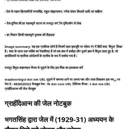
- देश के महान क्रिकारियों भगतसिंह, राहुल सांकृत्यायन, गणेश शंकर विधाधी आदि का साहित्य
• देश-दुनिया की हर महत्वपूर्ण घटना पर मजदूर वর্গीय दृष्टिकोण से लेख
• हर रिवारर किसी महत्वपूर्ण पुस्तक की पीड़ाएक
Image summary: यह एक ग्राफिक लोगो है जिसमें लाल पृष्ठभूमि पर सफेद रंग में हिंदी शब्द 'बिगुल' लिखा
है। शब्द के ऊपर एक व्यक्ति का रेखाचित्र है जो एक हाथ में हथौड़ा और दूसरे हाथ में बिगुल उठाए हुए है, जो
क्रांतिकारी या श्रमिक आंदोलनों के प्रतीक के रूप में दर्शाया गया है।
मजदूर बिगुल कहात्सएय चैनल से जुड़ने के लिए इस लिंक का इस्लामल करें
mazdoorbigul dot net URL जुड़ने में समस्या आने पर अपना नाम और जला लिखकर इस नमبر पर
भेज दे - 8828320322 फैसबुक पेज : fb dot com URL टेलिंगाम चैनल : t dot me URL
ग्राहींदेआज्भ की जेल नोटबुक
ग्राहींदेआऱ्म की जेल नोटबुक
भगतसिंह द्वारा जेल में (1929-31) अध्ययन के