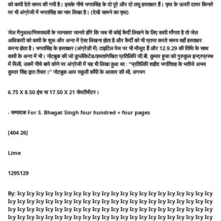
को कापी देते समय की गयी है। इसके नीचे भगतसिंह के दो पूरे और दो लघु हस्ताक्षर हैं। पृष्ठ के ऊपरी दायर किनारे
पर भी अंग्रेजी में भगतसिंह का नाम लिखा है। (देखें सामने का पृष्ठ)
जेल मैनुअल/नियमावली के जानकार जानते होंगे कि जब भी कोई कैर्दी लिखने के लिए कापी माँगता है तो जेल
अधिकारी को कापी के शुरू और अन्त में ऐसा लिखना होता है और कैर्दी को भी प्राप्त करते समय वहाँ हस्ताक्षर
करना होता है। भगतसिंह के हस्ताक्षर (अंग्रेज़ी में) टाइटिल पेज पर भी मौजूद हैं और 12.9.29 की तिथि के साथ
कापी के अन्त में भी। नोटबुक की जो डुप्लीकेटेड/हस्ताলিखित प्रतिलिपि जी.बी. कुमार हुजा को गुरुकुल इन्द्रप्रस्थ
में मिली, उसमें नीचे बाये कोने पर अंग्रेजी में यह भी लिखा हुआ था : “प्रतिलिपि शहीद भगतिंशह के भतीजे अभय
कुमार सिंह द्वारा तैयार।” नोटबुक आम स्कूली काँपी के आकार की थी, लगभग
6.75 X 8.50 इंच या 17.50 X 21 सेपटीमीटर।
- सम्पादक For S. Bhagat Singh four hundred + four pages
[404 26]
Lime
1295129
By: Icy Icy Icy Icy Icy Icy Icy Icy Icy Icy Icy Icy Icy Icy Icy Icy Icy Icy Icy Icy Icy
Icy Icy Icy Icy Icy Icy Icy Icy Icy Icy Icy Icy Icy Icy Icy Icy Icy Icy Icy Icy Icy Icy
Icy Icy Icy Icy Icy Icy Icy Icy Icy Icy Icy Icy Icy Icy Icy Icy Icy Icy Icy Icy Icy Icy
Icy Icy Icy Icy Icy Icy Icy Icy Icy Icy Icy Icy Icy Icy Icy Icy Icy Icy Icy Icy Icy Icy