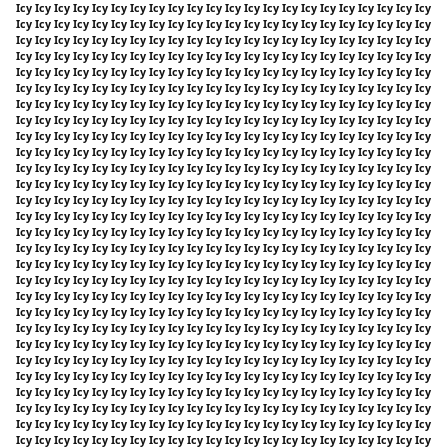
Icy Icy Icy Icy Icy Icy Icy Icy Icy Icy Icy Icy Icy Icy Icy Icy Icy Icy Icy Icy Icy Icy
Icy Icy Icy Icy Icy Icy Icy Icy Icy Icy Icy Icy Icy Icy Icy Icy Icy Icy Icy Icy Icy Icy
Icy Icy Icy Icy Icy Icy Icy Icy Icy Icy Icy Icy Icy Icy Icy Icy Icy Icy Icy Icy Icy Icy
Icy Icy Icy Icy Icy Icy Icy Icy Icy Icy Icy Icy Icy Icy Icy Icy Icy Icy Icy Icy Icy Icy
Icy Icy Icy Icy Icy Icy Icy Icy Icy Icy Icy Icy Icy Icy Icy Icy Icy Icy Icy Icy Icy Icy
Icy Icy Icy Icy Icy Icy Icy Icy Icy Icy Icy Icy Icy Icy Icy Icy Icy Icy Icy Icy Icy Icy
Icy Icy Icy Icy Icy Icy Icy Icy Icy Icy Icy Icy Icy Icy Icy Icy Icy Icy Icy Icy Icy Icy
Icy Icy Icy Icy Icy Icy Icy Icy Icy Icy Icy Icy Icy Icy Icy Icy Icy Icy Icy Icy Icy Icy
Icy Icy Icy Icy Icy Icy Icy Icy Icy Icy Icy Icy Icy Icy Icy Icy Icy Icy Icy Icy Icy Icy
Icy Icy Icy Icy Icy Icy Icy Icy Icy Icy Icy Icy Icy Icy Icy Icy Icy Icy Icy Icy Icy Icy
Icy Icy Icy Icy Icy Icy Icy Icy Icy Icy Icy Icy Icy Icy Icy Icy Icy Icy Icy Icy Icy Icy
Icy Icy Icy Icy Icy Icy Icy Icy Icy Icy Icy Icy Icy Icy Icy Icy Icy Icy Icy Icy Icy Icy
Icy Icy Icy Icy Icy Icy Icy Icy Icy Icy Icy Icy Icy Icy Icy Icy Icy Icy Icy Icy Icy Icy
Icy Icy Icy Icy Icy Icy Icy Icy Icy Icy Icy Icy Icy Icy Icy Icy Icy Icy Icy Icy Icy Icy
Icy Icy Icy Icy Icy Icy Icy Icy Icy Icy Icy Icy Icy Icy Icy Icy Icy Icy Icy Icy Icy Icy
Icy Icy Icy Icy Icy Icy Icy Icy Icy Icy Icy Icy Icy Icy Icy Icy Icy Icy Icy Icy Icy Icy
Icy Icy Icy Icy Icy Icy Icy Icy Icy Icy Icy Icy Icy Icy Icy Icy Icy Icy Icy Icy Icy Icy
Icy Icy Icy Icy Icy Icy Icy Icy Icy Icy Icy Icy Icy Icy Icy Icy Icy Icy Icy Icy Icy Icy
Icy Icy Icy Icy Icy Icy Icy Icy Icy Icy Icy Icy Icy Icy Icy Icy Icy Icy Icy Icy Icy Icy
Icy Icy Icy Icy Icy Icy Icy Icy Icy Icy Icy Icy Icy Icy Icy Icy Icy Icy Icy Icy Icy Icy
Icy Icy Icy Icy Icy Icy Icy Icy Icy Icy Icy Icy Icy Icy Icy Icy Icy Icy Icy Icy Icy Icy
Icy Icy Icy Icy Icy Icy Icy Icy Icy Icy Icy Icy Icy Icy Icy Icy Icy Icy Icy Icy Icy Icy
Icy Icy Icy Icy Icy Icy Icy Icy Icy Icy Icy Icy Icy Icy Icy Icy Icy Icy Icy Icy Icy Icy
Icy Icy Icy Icy Icy Icy Icy Icy Icy Icy Icy Icy Icy Icy Icy Icy Icy Icy Icy Icy Icy Icy
Icy Icy Icy Icy Icy Icy Icy Icy Icy Icy Icy Icy Icy Icy Icy Icy Icy Icy Icy Icy Icy Icy
Icy Icy Icy Icy Icy Icy Icy Icy Icy Icy Icy Icy Icy Icy Icy Icy Icy Icy Icy Icy Icy Icy
Icy Icy Icy Icy Icy Icy Icy Icy Icy Icy Icy Icy Icy Icy Icy Icy Icy Icy Icy Icy Icy Icy
Icy Icy Icy Icy Icy Icy Icy Icy Icy Icy Icy Icy Icy Icy Icy Icy Icy Icy Icy Icy Icy Icy