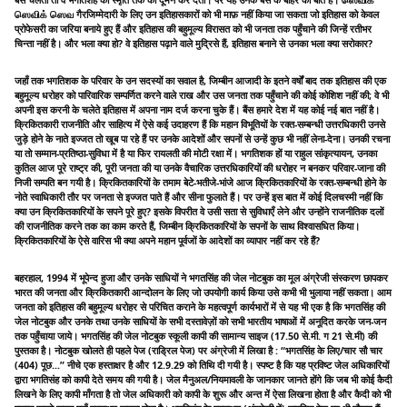
ஸெவிக் ஸெவ गैरजिम्मेदारी के लिए उन इतिहासकारों को भी माफ़ नहीं किया जा सकता जो इतिहास को केवल
प्रोफेसरी का जरिया बनाये हुए हैं और इतिहास की बहुमूल्य विरासत को भी जनता तक पहुँचाने की जिन्हें रतीभर
चिन्ता नहीं है। और भला क्या हो? वे इतिहास पढ़ाने वाले मुद्रिसे हैं, इतिहास बनाने से उनका भला क्या सरोकार?
जहाँ तक भगतिशक के परिवार के उन सदस्यों का सवाल है, जिम्बीन आजादी के इतने वर्षों बाद तक इतिहास की एक
बहुमूल्य धरोहर को पारिवारिक सम्पर्णित करने वाले राख और उस जनता तक पहुँचाने की कोई कोशिश नहीं की; वे भी
अपनी इस करनी के चलेते इतिहास में अपना नाम दर्ज करना चुके हैं। बैंस हमारे देश में यह कोई नई बात नहीं है।
क्रिकितकारी राजनीति और साहित्य में ऐसे कई उदाहरण हैं कि महान विभूतियों के रक्त-सम्बन्धी उत्तरधिकारी उनसे
जुड़े होने के नाते इज्जत तो खूब पा रहे हैं पर उनके आदेशों और सपनों से उन्हें कुछ भी नहीं लेना-देना। उनकी रचना
या तो सम्मान-प्रतिष्ठा-सुविधा में है या फिर रायलती की मोटी रक्षा में। भगतिशक हों या राहुल सांकृत्यायन, उनका
कुतिल आज पूरे राष्ट्र की, पूरी जनता की या उनके वैचारिक उत्तरधिकारियों की धरोहर न बनकर परिवार-जाना की
निजी सम्पति बन गयी है। क्रिकितकारियों के तमाम बेटे-भतीजे-भांजे आज क्रिकितकारियों के रक्त-सम्बन्धी होने के
नोते स्वाधिकारी तौर पर जनता से इज्जत पाते हैं और सीना फुलाते हैं। पर उन्हें इस बात में कोई दिलचस्मी नहीं कि
क्या उन क्रिकितकारियों के सपने पूरे हुए? इसके विपरीत वे उसी सता से सुविधाएँ लेने और उन्होंने राजनीतिक दलों
की राजनीतिक करने तक का काम करते हैं, जिम्बीन क्रिकितकारियों के सपनों के साथ विश्वासधित किया।
क्रिकितकारियों के ऐसे वारिस भी क्या अपने महान पूर्वजों के आदेशों का व्यापार नहीं कर रहे हैं?
बहरहाल, 1994 में भूपेन्द हुजा और उनके साधियों ने भगतसिंह की जेल नोटबुक का मूल अंग्रेजी संस्करण छापकर
भारत की जनता और क्रिकितकारी आन्दोलन के लिए जो उपयोगी कार्य किया उसे कभी भी भुलाया नहीं सकता। आम
जनता को इतिहास की बहुमूल्य धरोहर से परिचित कराने के महत्वपूर्ण कार्यभारों में से यह भी एक है कि भगतसिंह की
जेल नोटबुक और उनके तथा उनके साधियों के सभी दस्तावेज़ों को सभी भारतीय भाषाओं में अनूदित करके जन-जन
तक पहुँचाया जाये। भगतसिंह की जेल नोटबुक स्कूली कापी की सामान्य साइज (17.50 से.मी. ग 21 से.मी) की
पुस्तका है। नोटबुक खोलते ही पहले पेज (राड्रिल पेज) पर अंग्रेजी में लिखा है : “भगतसिंह के लिए/चार सौ चार
(404) पूछ...” नीचे एक हस्ताक्षर है और 12.9.29 को तिथि दी गयी है। स्पष्ट है कि यह प्रविष्ट जेल अधिकारियों
द्वारा भगतिसंह को कापी देते समय की गयी है। जेल मैनुअल/नियमावली के जानकार जानते होंगे कि जब भी कोई कैदी
लिखने के लिए कापी माँगता है तो जेल अधिकारी को कापी के शुरू और अन्त में ऐसा लिखना होता है और कैदी को भी