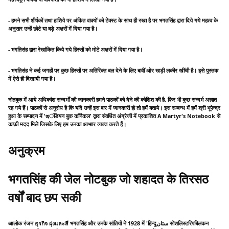
- हमने सभी शीर्षकों तथा हाशिये पर अंकित वाक्यों को टेक्स्ट के साथ ही रखा है पर भगतसिंह द्वारा दिये गये महत्व के
अनुसार उन्हें छोटे या बड़े अक्षरों में दिया गया है।
- भगतिसंह द्वारा रेखांकित किये गये हिस्सों को मोटे अक्षरों में दिया गया है।
- भगतिसंह ने कई जगहों पर कुछ हिस्सों पर अतिरिक्त बल देने के लिए बावीं ओर खड़ी लकीर खींची है। इसे पुस्तक
में ऐसे ही दिखायी गया है।
नोतबुक में आये अधिकांश सन्दर्भों की जानकारी हमने पाठकों को देने की कोशिश की है, फिर भी कुछ सन्दर्भ अज्ञात
रह गये हैं। पाठकों से अनुरोध है कि यदि उन्हें इस बार में जानकारी हो तो हमें बताये। इस सम्बन्ध में हमें श्री भूपेन्द्र
हुआ के सम्पादन में 'ఇंडियन बुक कॉनैकल' द्वारा संवर्धित अंग्रेजी में प्रकाशित A Martyr's Notebook से
काफ़ी मदद मिले जिसके लिए हम उनका आभाार व्यक्त करते हैं।
अनुक्रम
भगतसिंह की जेल नोटबुक जो शहादत के तिरसठ
वर्षों बाद छप सकी
आलोक रंजन ธุรกิจ ฝุงและสี भगतसिंह और उनके सांतियों ने 1928 में 'हिन्दुستان सोशलिस्टरिपबिलकन