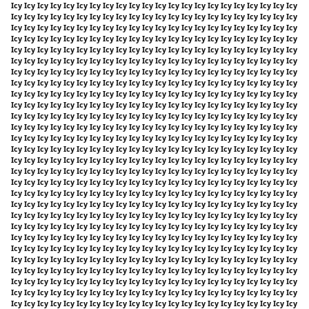
Icy Icy Icy Icy Icy Icy Icy Icy Icy Icy Icy Icy Icy Icy Icy Icy Icy Icy Icy Icy Icy Icy
Icy Icy Icy Icy Icy Icy Icy Icy Icy Icy Icy Icy Icy Icy Icy Icy Icy Icy Icy Icy Icy Icy
Icy Icy Icy Icy Icy Icy Icy Icy Icy Icy Icy Icy Icy Icy Icy Icy Icy Icy Icy Icy Icy Icy
Icy Icy Icy Icy Icy Icy Icy Icy Icy Icy Icy Icy Icy Icy Icy Icy Icy Icy Icy Icy Icy Icy
Icy Icy Icy Icy Icy Icy Icy Icy Icy Icy Icy Icy Icy Icy Icy Icy Icy Icy Icy Icy Icy Icy
Icy Icy Icy Icy Icy Icy Icy Icy Icy Icy Icy Icy Icy Icy Icy Icy Icy Icy Icy Icy Icy Icy
Icy Icy Icy Icy Icy Icy Icy Icy Icy Icy Icy Icy Icy Icy Icy Icy Icy Icy Icy Icy Icy Icy
Icy Icy Icy Icy Icy Icy Icy Icy Icy Icy Icy Icy Icy Icy Icy Icy Icy Icy Icy Icy Icy Icy
Icy Icy Icy Icy Icy Icy Icy Icy Icy Icy Icy Icy Icy Icy Icy Icy Icy Icy Icy Icy Icy Icy
Icy Icy Icy Icy Icy Icy Icy Icy Icy Icy Icy Icy Icy Icy Icy Icy Icy Icy Icy Icy Icy Icy
Icy Icy Icy Icy Icy Icy Icy Icy Icy Icy Icy Icy Icy Icy Icy Icy Icy Icy Icy Icy Icy Icy
Icy Icy Icy Icy Icy Icy Icy Icy Icy Icy Icy Icy Icy Icy Icy Icy Icy Icy Icy Icy Icy Icy
Icy Icy Icy Icy Icy Icy Icy Icy Icy Icy Icy Icy Icy Icy Icy Icy Icy Icy Icy Icy Icy Icy
Icy Icy Icy Icy Icy Icy Icy Icy Icy Icy Icy Icy Icy Icy Icy Icy Icy Icy Icy Icy Icy Icy
Icy Icy Icy Icy Icy Icy Icy Icy Icy Icy Icy Icy Icy Icy Icy Icy Icy Icy Icy Icy Icy Icy
Icy Icy Icy Icy Icy Icy Icy Icy Icy Icy Icy Icy Icy Icy Icy Icy Icy Icy Icy Icy Icy Icy
Icy Icy Icy Icy Icy Icy Icy Icy Icy Icy Icy Icy Icy Icy Icy Icy Icy Icy Icy Icy Icy Icy
Icy Icy Icy Icy Icy Icy Icy Icy Icy Icy Icy Icy Icy Icy Icy Icy Icy Icy Icy Icy Icy Icy
Icy Icy Icy Icy Icy Icy Icy Icy Icy Icy Icy Icy Icy Icy Icy Icy Icy Icy Icy Icy Icy Icy
Icy Icy Icy Icy Icy Icy Icy Icy Icy Icy Icy Icy Icy Icy Icy Icy Icy Icy Icy Icy Icy Icy
Icy Icy Icy Icy Icy Icy Icy Icy Icy Icy Icy Icy Icy Icy Icy Icy Icy Icy Icy Icy Icy Icy
Icy Icy Icy Icy Icy Icy Icy Icy Icy Icy Icy Icy Icy Icy Icy Icy Icy Icy Icy Icy Icy Icy
Icy Icy Icy Icy Icy Icy Icy Icy Icy Icy Icy Icy Icy Icy Icy Icy Icy Icy Icy Icy Icy Icy
Icy Icy Icy Icy Icy Icy Icy Icy Icy Icy Icy Icy Icy Icy Icy Icy Icy Icy Icy Icy Icy Icy
Icy Icy Icy Icy Icy Icy Icy Icy Icy Icy Icy Icy Icy Icy Icy Icy Icy Icy Icy Icy Icy Icy
Icy Icy Icy Icy Icy Icy Icy Icy Icy Icy Icy Icy Icy Icy Icy Icy Icy Icy Icy Icy Icy Icy
Icy Icy Icy Icy Icy Icy Icy Icy Icy Icy Icy Icy Icy Icy Icy Icy Icy Icy Icy Icy Icy Icy
Icy Icy Icy Icy Icy Icy Icy Icy Icy Icy Icy Icy Icy Icy Icy Icy Icy Icy Icy Icy Icy Icy