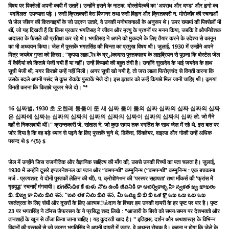
विषय पर पिक्सेलों अपनी कापी में उतारें। उन्होंने इसने के नाटक, दोस्तोयेल्की का 'अपराध और दण्ड' और हृगो का
'पददिलत' उपन्यास पढ़े । रुसी क्रितकारी वेरा फिंगनर तथा रुसी विद्वान और क्रितकारी न. मोरोजोंव की रचनाओं
से जेल जीवन की कितनाइयों के जो उद्दरण उतारे, वे उनकी मनोभावनाओं के अनुरूप थे। उमर ख्यामां की पिक्सेलों भी
थीं, जो यह दिखती हैं कि किस प्रकार भगतिसह ने जीवन और मृत्यु के प्रश्नों पर मनन किया, जबकि वे औपनिवेशक
अदालत के फैसले की प्रतिक्षा कर रहे थे। भगतिसह ने अपने को मुकदमे के लिए तैयार करने के उदेश्य से कानून
का भी अध्ययन किया। जेल में पुस्तकें भगतसिंह की चिन्ता का प्रमुख विषय थी। जुलाई, 1930 में उन्होंने अपने
मित्र जयदेव गुप्ता को लिखा : “कृपया लाहীর के द्रارकादास पुस्तकालय के लाइब्रियन से पूछना कि बोस्टेल जेल
में कैर्दियां को किताबे भेजी गयी हैं या नहीं। उन्हें कियाबो की बहुत तंगी है। उन्होंने सुखदेव के भाई जयदेव के हाथ
सूची भेजी थी, मगर किताबे उन्हें नहीं मिली। अगर सूची खो गयी है, तो जरा लाला फिरोज़चंद से विनती करना कि
उसके बदले अपनी पसंद से कुछ रोकके पुस्तकें भेजे दो। इस इतवार को उन्हें कियाबे मिल जानी चाहिए थी। कृपया
विनती करना कि किताबे जूजर भेजे दो। ”⁴
16 십짜벌, 1930 초 오렌레 둥둠이 둔 새 십짜 둠이 둠의 십짜 십짜의 십짜 십짜의 십짜
은 십짜에 십짜는 십짜의 십짜의 십짜의 십짜의 십짜이 십짜의 십짜의 십짜 लो, जो मैने
वहाँ से निकलवायी थीं।" क्रान्तकारी जे. सांताल ने, जो कुछ समय तक भगतिंश के साथ जेल में रहे थे, इस बात पर
जोर दिया है कि वह बड़े ध्यान से पढ़ने के लिए पुस्तकें चुने थे, डिकेंस, सिंक्लेयर, वाइल्ड और गोकी उन्हें अधिक
पसन्द थे $ ^{5} $
जेल में उन्होंने जिस राजनीतिक और वैज्ञानिक साहित्य की माँग की, उससे उनकी रिच्यों का पता चलता है। जुलाई,
1930 में उन्होंने दूसरे इण्डरनेशनल का पतन और “वामपन्थी” कम्मुनिन्म (“वामपन्थी” कम्मुनिन्म : एक बचकाना
मर्ज - प्रत्यशत: ये दोनों पुस्तकों लेलिन की थीं), प. क्रोपोলিকन की 'परस्पर सहायता' तथा माँकर्स की 'फ्रांस में
गृहयुद्ध' रचनाएँ मंगवायी। భగత్‌సిథిక కే కుళు నొట ఉంకి జీవనికి కా ఆదర్వికాకృ హి స్వకత ఖ్వ ఖాఖరం
ఖి. ఖిజ్వ కా నిమ ఖివ శన: “జవ తక నిమ ఖివ శన, మీ ఒమ్మ ఖి ఖి ఖి ఒక కొౖ ఒఖ ఒఖ ఒఖ ఒఖ
स्वतंत्रता के लिए संघों और दूसरों के लिए आत्मबில்दान के विचार हम उनकी दायरी के हर पृष्ट पर पार है। पृष्ट
23 पर भगतसिंह ने टॉमस जैफरसन के ये प्रसिद्ध शब्द लिखे : "आजारी के बिरवे को समय-समय पर देशभक्तो और
तानशाहों के खून से ताँजा किया जाना चाहिए। यह कुदरती खाद है। " इतिहास, दर्शन और अथशास्त्र के विभिन्न
विद्वानों की पुस्तकों से जो उद्दरण भगतिसिंह ने अपनी दायरी में उतार, वे अथन्त रोचक है। कहना न होगा कि जेले के