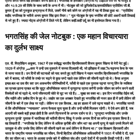
प्राप्त करते समय वहाँ हस्ताक्षर करना होता है। भगतिसंह के हस्ताक्षर (अंग्रेजी में) टाइटिल पेज पर भी मौजूद हैं
और १२.9.29 की तिथि के साथ कपी के अन्त में भी। नोटबुक की जो डुप्लिकेटेड/हस्तालिखित प्रतिलिप जी.बी.
कुमार हूँ का को गुरुकुल इन्द्रप्रथ में मिले, उसमें नीचे बाये कोने पर अंग्रेजी में यह भी लिखा हुआ था : “प्रतिलिप
शहीद भगतिसह के भतीजे अभय कुमार सिंह द्वारा तैयार। ” मूल नोटबुक के पृष्ठ भगतिंश की छोटे अक्षरों वाली लिखाई
से भरे हुए हैं। ज्यादा नोट्स अंग्रेजी में लिले गये हैं, लेकिन कहीं-कहीं उर्दू का भी इस्तेमाल किया गया है।
भगतसिंह की जेल नोटबुक : एक महान विचारयारा
का दुर्लभ साक्ष्य
एल. वी. मित्रोखिन अकूबर, 1967 में एक वयोवृद्ध भारतीय क्रिकितकारी विजय कुमार सिंहना से मेरी भेट हुई।
1929 में अंग्रेज़ سرकार ने उन्हें उस मुकदमे में सज्जा दिलवायी थी, जो इतिहास में लाहীর षड्यन्व केस के नाम
से जाना जाता है। उन दिनों की घटनाओं को याद करते हुए श्री सिंहना ने महान भारतीय क्रिकितकारी भगतसिंह के
बारे में बताया, जो फाँसी के तच्छे पर चढ़ने से कुछ घण्टे पहले तक लेजिन की जीवनी पढ़ते रहे थे। कैसा अनुपम
इच्छा-बल था उस वीर का! उन अकथनीय परिस्थितियों में, फाँसी से पहले एक पुस्तक पढ़ना! परन्तु लेिन के व्यक्तिव
का प्रभाव इतना प्रबल था कि सुदूर औपनिवेशक भारत में मृत्युदण्ड प्राप्त करेंनी उनके जीवन का वर्णन करने वाली
पिक्सेलों को यां पढ़ते थे, मानो जीवनदायी सोते से घूट भर रहे हैं॥ ...सुबह का वक्त था। इस दिन भगतसिंह तेईस वर्ष,
पाँच महीने और छबीस दिन के हुए थे। लाहोर का एक अख्बार देखते हुए भगतसिंह की नजर हाल ही में छपी लेलिन की
जीवनी के बारे में एक लेख पर पड़ी। लेकिन पर एक किताब...वह हर हालत में उसे पढ़ना चाहते थे। भगतसिंह जानते
थे कि औपनिवेशक "न्यायालय" अपना फैसला सुना चुका है और उन्हें फाँसी मिलकर रहेगी। ये ऐसे क्षण होते हैं, जब
आदमी की सबसे बड़ी इच्छा होती है कि अपने प्रियजनों के अन्तम दर्शन पा ले। 'युगदृष्टा भगतिसंह और उनके
मृत्युजय पुरखे' पुस्तक में भारतिसह की भतीजी वीरन्द सिंखु ने उनके अन्तम दिनों का वर्णन इस प्रकार किया है।
वह लिखती हैं : “भगतिसंह के लिए लेजिन से अधिक कृरीबी और कौन था? वह अपनी मृत्यु से पहले उनसे मिलने को
उतसुक थे और उनके लिए लेजिन की जीवनी पहने का अर्थ लेजिन से मिलना था।” एक विलक्षण क्रिकारी और
भारत के राष्ट्रीय नायक भगतसिंह का जीवन, जिन्हें ब्रिटिश औपनिवेशक अधिकारियों ने 1931 में फाँसी दे दी, एक
वीर का जीवन था। भारत के अलावा उनके बारे में सोवियत संघ और दूसरे देशों में भी पुस्तकें लिखी गयी हैं। मेरी