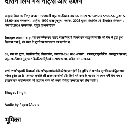
दौरान लिये गये नोट्स और उद्देश्य
अनुवाद विश्वनाथ मिश्र सम्पादन सत्यमवर्मी राहुल फाउंडेशन लखनऊ ISBN 978-81-87728-92-4 मूल्य : 5.
65.00 पहला संस्करण : अप्रैल, 1999 छठा पुनमुर्ण : नवम्बर, 2005 दूसरा संशोधित एवं परिवर्वाइट संस्करण :
जनवरी 2009 प्रकाशक : राहुल फुआउंपडेशन
Image summary: यह एक ब्लैक एंड व्हाइट रेखाचित्र है जिसमें एक धातु की जंजीर को बीच से टूटा हुआ
दिखाया गया है, जो बंधन के टूटने या स्वतंत्रता का प्रतीक है।
69, बाबा का पुरवा, पेपरमिल रोड, निशातगंज, लखनऊ-226 006 आवरण : रामबाबू टाइपसेटिंग : कम्प्यूटर प्रभाग,
राहुल फाउंडेशन मुद्रक : क्रिस्टिव प्रिंटर्स, 628/एस-28, शक्तिनगर, लखनऊ
ঝกিত परिश्रमवि विचारकों और परिश्रममांकर्तकों की पैदावार होती है। दुर्भिय से भारतीय क्रांति का बौद्धिक पक्ष
हमेशा दुर्बल रहा है। इस्लाल क्रांति की आवश्यक चीजों और किये गये काम के प्रभाव पर ध्यान नहीं दिया गया।
इश्लाल एक क्रान्तिकारी को ऋतयन-मनन को अपनी पवित्र जन्मदेशी बना लेना चाहिए।
Bhagat Singh
Audio by Paper2Audio.
भूमिका