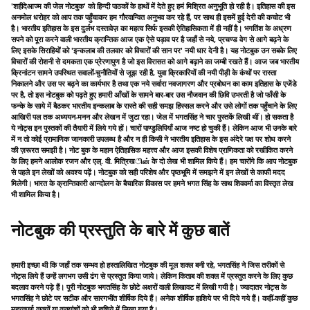
'शहीदेआज्म की जेल नोटबुक' को हिन्दी पाठकों के हाथों में देते हुए हमं मिश्रित अनुभूति हो रही है। इतिहास की इस
अनमोल धरोहर को आप तक पहुँचाकर हम गौरवान्वित अनुभव कर रहे हैं, पर साथ ही इसमें हुई देरी की कचोट भी
है। भारतीय इतिहास के इस दुर्लभ दस्तावेज़ का महत्व सिर्फ इसकी ऐतिहासिकता में ही नहीं है। भगतिंश के अध्रण
सपने को पूरा करने वाली भारतीय क्रान्तिक आज एक ऐसे पड़ाव पर है जहाँ से नये, प्रचण्ड वेग से आगे बढ़ने के
लिए इसके सिराहियों को 'इन्कलाब की तलवार को विचारों की सान पर' नयी धार देनी है। यह नोटबुक उन सबके लिए
विचारों की रोशनी से दमकता एक प्रेरणापुण है जो इस विरासत को आगे बढ़ाने का जम्बी रखते हैं। आज जब भारतीय
क्रिनांटन सामने उपस्थित सवालों-चुनौतियों से जूझ रही है, युवा क्रिकारियों की नयी पीड़ी के कंथों पर रास्ता
निकालने और उस पर बढ़ने का कार्यभार है तथा एक नये सर्वारा नवजागरण और प्रबोधन का काम इतिहास के एजेंडे
पर है, तो इस नोटबुक को पढ़ते हुए हमारी आँखों के सामने बार-बार उस नौजवान की छिवि उभरती है जो फाँसी के
फन्के के साये में बैठकर भारतीय इन्कलाब के रास्ते की सही समझ हिस्सल करने और उसे लोगों तक पहुँचाने के लिए
आखिरी पल तक अध्ययन-मनन और लेखन में जुटा रहा। जेल में भगतसिंह ने चार पुस्तकें लिखी थीं। हो सकता है
ये नोट्स इन पुस्तकों की तैयारी में लिये गये हों। चारों पाण्डुलिपियाँ आज नष्ट हो चुकी हैं। लेकिन आज भी उनके बारे
में न तो कोई प्रामाणिक जानकारी उपलब्ध है और न ही किसी ने भारतीय इतिहास के इस अंदेरे पक्ष पर शोध करने
की ज़रूरत समझी है। नोट बुक के महान ऐतिहासिक महत्त्व और आज इसकी विशेष प्राणिकता को रखीकित करने
के लिए हमने आलोक रजन और एल्. वी. मित्रिखின் के दो लेख भी शामिल किये हैं। हम चारोंगे कि आप नोटबुक
से पहले इन लेखों को अवश्य पढ़ें। नोटबुक को सही परिशेष और पृष्ठभूमि में समझने में इन लेखों से काफी मदद
मिलेगी। भारत के क्रान्तिकारी आन्दोलन के बैचारिक विकास पर हमने भगत सिंह के साथ शिववर्मा का विस्तृत लेख
भी शामिल किया है।
नोटबुक की प्रस्तुति के बारे में कुछ बातें
हमारी इच्छा थी कि जहाँ तक सम्भव हो हस्तालिखित नोटबुक की मूल शक्ल बनी रहे, भगतसिंह ने जिस तरीकों से
नोट्स लिये हैं उन्हें लगभग उसी ढंग से प्रस्तुत किया जाये। लेकिन किताब की शक्ल में प्रस्तुत करने के लिए कुछ
बदलाव करने पड़े हैं। पूरी नोटबुक भगतसिंह के छोटे अक्षरों वाली लिखावट में लिखी गयी है। ज्यादातर नोट्स के
भगतसिंह ने छोटे पर सटीक और सारगभींत शीर्षिक दिये हैं। अनेक शीर्षिक हाशिये पर भी दिये गये हैं। कहीं-कहीं कुछ
महत्त्वपूर्ण वाक्यों या वाक्यांशों को भी हाशिये में लिखा गया है।