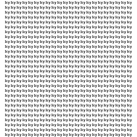
Icy Icy Icy Icy Icy Icy Icy Icy Icy Icy Icy Icy Icy Icy Icy Icy Icy Icy Icy Icy Icy Icy
Icy Icy Icy Icy Icy Icy Icy Icy Icy Icy Icy Icy Icy Icy Icy Icy Icy Icy Icy Icy Icy Icy
Icy Icy Icy Icy Icy Icy Icy Icy Icy Icy Icy Icy Icy Icy Icy Icy Icy Icy Icy Icy Icy Icy
Icy Icy Icy Icy Icy Icy Icy Icy Icy Icy Icy Icy Icy Icy Icy Icy Icy Icy Icy Icy Icy Icy
Icy Icy Icy Icy Icy Icy Icy Icy Icy Icy Icy Icy Icy Icy Icy Icy Icy Icy Icy Icy Icy Icy
Icy Icy Icy Icy Icy Icy Icy Icy Icy Icy Icy Icy Icy Icy Icy Icy Icy Icy Icy Icy Icy Icy
Icy Icy Icy Icy Icy Icy Icy Icy Icy Icy Icy Icy Icy Icy Icy Icy Icy Icy Icy Icy Icy Icy
Icy Icy Icy Icy Icy Icy Icy Icy Icy Icy Icy Icy Icy Icy Icy Icy Icy Icy Icy Icy Icy Icy
Icy Icy Icy Icy Icy Icy Icy Icy Icy Icy Icy Icy Icy Icy Icy Icy Icy Icy Icy Icy Icy Icy
Icy Icy Icy Icy Icy Icy Icy Icy Icy Icy Icy Icy Icy Icy Icy Icy Icy Icy Icy Icy Icy Icy
Icy Icy Icy Icy Icy Icy Icy Icy Icy Icy Icy Icy Icy Icy Icy Icy Icy Icy Icy Icy Icy Icy
Icy Icy Icy Icy Icy Icy Icy Icy Icy Icy Icy Icy Icy Icy Icy Icy Icy Icy Icy Icy Icy Icy
Icy Icy Icy Icy Icy Icy Icy Icy Icy Icy Icy Icy Icy Icy Icy Icy Icy Icy Icy Icy Icy Icy
Icy Icy Icy Icy Icy Icy Icy Icy Icy Icy Icy Icy Icy Icy Icy Icy Icy Icy Icy Icy Icy Icy
Icy Icy Icy Icy Icy Icy Icy Icy Icy Icy Icy Icy Icy Icy Icy Icy Icy Icy Icy Icy Icy Icy
Icy Icy Icy Icy Icy Icy Icy Icy Icy Icy Icy Icy Icy Icy Icy Icy Icy Icy Icy Icy Icy Icy
Icy Icy Icy Icy Icy Icy Icy Icy Icy Icy Icy Icy Icy Icy Icy Icy Icy Icy Icy Icy Icy Icy
Icy Icy Icy Icy Icy Icy Icy Icy Icy Icy Icy Icy Icy Icy Icy Icy Icy Icy Icy Icy Icy Icy
Icy Icy Icy Icy Icy Icy Icy Icy Icy Icy Icy Icy Icy Icy Icy Icy Icy Icy Icy Icy Icy Icy
Icy Icy Icy Icy Icy Icy Icy Icy Icy Icy Icy Icy Icy Icy Icy Icy Icy Icy Icy Icy Icy Icy
Icy Icy Icy Icy Icy Icy Icy Icy Icy Icy Icy Icy Icy Icy Icy Icy Icy Icy Icy Icy Icy Icy
Icy Icy Icy Icy Icy Icy Icy Icy Icy Icy Icy Icy Icy Icy Icy Icy Icy Icy Icy Icy Icy Icy
Icy Icy Icy Icy Icy Icy Icy Icy Icy Icy Icy Icy Icy Icy Icy Icy Icy Icy Icy Icy Icy Icy
Icy Icy Icy Icy Icy Icy Icy Icy Icy Icy Icy Icy Icy Icy Icy Icy Icy Icy Icy Icy Icy Icy
Icy Icy Icy Icy Icy Icy Icy Icy Icy Icy Icy Icy Icy Icy Icy Icy Icy Icy Icy Icy Icy Icy
Icy Icy Icy Icy Icy Icy Icy Icy Icy Icy Icy Icy Icy Icy Icy Icy Icy Icy Icy Icy Icy Icy
Icy Icy Icy Icy Icy Icy Icy Icy Icy Icy Icy Icy Icy Icy Icy Icy Icy Icy Icy Icy Icy Icy
Icy Icy Icy Icy Icy Icy Icy Icy Icy Icy Icy Icy Icy Icy Icy Icy Icy Icy Icy Icy Icy Icy