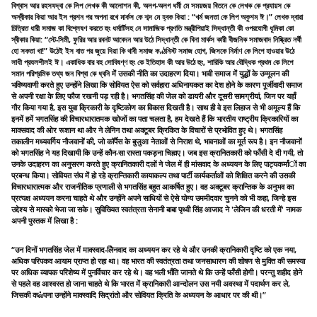
বিশ্বাস আর রহসযদ্বা কে লিপ লেখক কী আলোশন কী, অলগ-অলগ ধর্মী মে সময়জয় বিতনে কে লেখক কে প্রযায়স কে
অস্বীকার কিয়া আর ইস প্রশন পর অপনা রখে মার্কস কে শব্দ মে হ্বক কিয়া : “খর্ম জনতা কে লিপ অকুশম ঈ।” লেখক দ্বারা
চিত্রিত ধারী সমাজ কা বিশ্লেষণ করতে হুং ধর্মার্টিসহ নে সামাজিক প্রণতি মন্ত্রীপিয়াই সিদ্ধান্তী কী ওপরযোগী ধূমিকা কো
স্বীকার কিয়া: “স্টে-সিমী, ফুরির আর রবনট আবেদন আর উঠে সিদ্ধান্তী কে বিনা মার্কস কারী বীজনিক সমাজবাদ নিষ্ক্রিত নর্থী
হো সকতা খা!” উঠেই ইস বাত পর জুয়ে দিয়া কি থাবী সমাজ কণ্ঠনিস্ট সমাজ হোগ, জিসকে নির্মাণ কে লিপে হাওয়ার উঠে
সাধী প্রযলশীলই ঈ। একাধিক বার বহ সোবিষণ্ণ হুং কে ইতিহাস কী আর উঠে হুং, শারিকি আর বৌদ্ধিক প্রথম কে লিপে
সমান পরিশ্রমিক তথ্য জন বিশ্বা কে ধ্বনি में उसकी नीति का उदाहरण दिया। भावी समाज में युद्धों के उम्मूलन की
भविष्यवाणी करते हुए उन्होंने लिखा कि सोवियत ऐस को सर्वहारा अधिनायकत का देश होने के कारण पूर्जीवादी समाज
से अपनी रक्षा के लिए फौज रखनी पड़ रही है। भगतसिंह की जेल को डायरी और दूसरी सामग्रीयां, जिन पर यहाँ
गौर किया गया है, इस युवा क्रिकारी के दृष्टिकोण का विकास दिखती है। साथ ही वे इस लिहाज से भी अमूल्य हैं कि
इनमें हमें भगतसिंह की विचारधारातमक खोजों का पता चलता है, हम देखते हैं कि भारतीय राष्ट्रीय क्रिकारियों का
माक्सवाद की ओर रूशान था और ने लेनिन तथा अक्टूबर क्रिकित के विचारों से प्रभोवित हुए थे। भगतसिंह
तकालीन मध्यवर्गिय नौजवानों की, जो कॉर्पेस के बुजुआ नेताओं से निराश थे, भावनाओं का मूर्त रूप है। इन नौजवानों
को भगतसिंह ने यह दिखायी कि उन्हें कौन-सा रास्ता पकड़ना चिह्मए। जब इस क्रानितकारी को फाँसी दे दी गयी, तो
उनके उदाहरण का अनुसरण करते हुए क्रानितकारी दलों ने जेल में ही मांसवाद के अध्ययन के लिए पाट्यकर्मांों का
प्रबन्ध किया। सोवियत संघ में हो रहे क्रान्तिकारी कायाकल्प तथा पार्टी कार्यकर्ताओं को शिक्षित करने की उसकी
विचारधारात्मक और राजनीतिक प्रणाली से भगतसिंह बहुत आकर्षित हुए। वह अक्टूबर क्रान्तिक के अनुभव का
प्रत्यक्ष अध्ययन करना चाहते थे और उन्होंने अपने साधियों से ऐसे योग्य उममीदवार चुनने को भी कहा, जिन्हे इस
उद्देश्य से मास्को भेजा जा सके। सुविख्यित स्वतंत्रता सेनानी बाबा पृथ्वी सिंह आजाद ने 'लेजिन की धरती में' नामक
अपनी पुस्तक में लिखा है :
“उन दिनों भगतसिंह जेल में माक्स्वाद-लेिनवाद का अध्ययन कर रहे थे और उनकी क्रानिकारी दृष्टि को एक नया,
अधिक परिपकव आयाम प्राप्त हो रहा था। वह भारत की स्वतंत्रता तथा जनसाधारण की शोषण से मुक्ति की समस्या
पर अधिक व्यापक परिशेष्य में पुनर्विचार कर रहे थे। वह भली भाँति जानते थे कि उन्हें फाँसी होगी। परन्तु शहीद होने
से पहले वह आश्वस्त हो जाना चाहते थे कि भारत में क्रानिकारी आन्दोलन उस नयी अवस्था में पदार्थण कर ले,
जिसकी कல்पना उन्होंने माक्स्वादि सिद्रांतो और सोवियत क्रिति के अध्ययन के आधार पर की थी।”