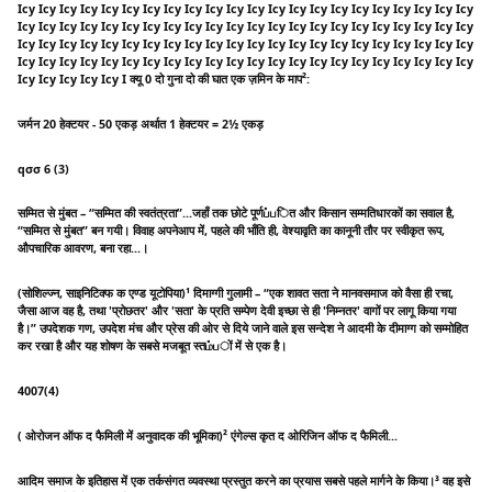
Icy Icy Icy Icy Icy Icy Icy Icy Icy Icy Icy Icy Icy Icy Icy Icy Icy Icy Icy Icy Icy Icy
Icy Icy Icy Icy Icy Icy Icy Icy Icy Icy Icy Icy Icy Icy Icy Icy Icy Icy Icy Icy Icy Icy
Icy Icy Icy Icy Icy Icy Icy Icy Icy Icy Icy Icy Icy Icy Icy Icy Icy Icy Icy Icy Icy Icy
Icy Icy Icy Icy Icy Icy Icy Icy Icy Icy Icy Icy Icy Icy Icy Icy Icy Icy Icy Icy Icy Icy
Icy Icy Icy Icy Icy I क्यू 0 दो गुना दो की घात एक ज़मिन के माप²:
जर्मन 20 हेक्टयर - 50 एकड़ अर्थात 1 हेक्टयर = 2½ एकड़
qσσ 6 (3)
सम्मित से मुंबत – “सम्मित की स्वतंत्रता”...जहाँ तक छोटे पूर्णப்பित और किसान सम्मतिधारकों का सवाल है,
“सम्मित से मुंबत” बन गयी। विवाह अपनेआप में, पहले की भाँति ही, वेश्यावृति का कानूनी तौर पर स्वीकृत रूप,
औपचारिक आवरण, बना रहा...।
(सोशिल्ज्न, साइनिटिक्फ क एण्ड यूटोपिया)¹ दिमाग्गी गुलामी – “एक शावत सता ने मानवसमाज को वैसा ही रचा,
जैसा आज वह है, तथा 'प्रोछतर' और 'सता' के प्रति सम्पेण देवी इच्छा से ही 'निम्नतर' वागों पर लागू किया गया
है।” उपदेशक गण, उपदेश मंच और प्रेस की ओर से दिये जाने वाले इस सन्देश ने आदमी के दीमाग्ग को सम्मोहित
कर रखा है और यह शोषण के सबसे मजबूत स्तம்பों में से एक है।
4007(4)
( ओरोजन ऑफ द फैमिली में अनुवादक की भूमिका)² एंगेल्स कृत द ओरिजिन ऑफ द फैमिली...
आदिम समाज के इतिहास में एक तर्कसंगत व्यवस्था प्रस्तुत करने का प्रयास सबसे पहले मार्गने के किया।³ वह इसे