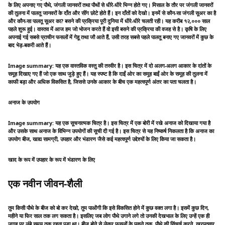
के लिए अपनाए गए पौथे, जंगली जानवरों तथा पौथों से धीरे-धीरे भिन्न होते गए। मिसाल के तौर पर जंगली जानवरों
की तुलना में पालतू जानवरों के दाँत और सींग छोटे होते हैं। इन दाँतों को देखो। इनमें से कौन-सा जंगली सूअर का है
और कौन-सा पालतू सूअर का? बसने की प्रक्रिया पूरी दुनिया में धीरे-धीरे चलती रही। यह करीब १२,००० साल
पहले शुरू हुई। वास्तव में आज हम जो भोजन करते हैं वो इसी बसने की प्रक्रिया की वजह से है। कृषि के लिए
अपनाई गई सबसे प्राचीन फसलों में गेहू तथा जौ आते हैं, उसी तरह सबसे पहले पालतू बनाए गए जानवरों में कुछ के
बाद भेड़-बकरी आते हैं।
Image summary: यह एक वास्तविक वस्तु की तस्वीर है। इस चित्र में दो अलग-अलग आकार के दांतों के
समूह दिखाए गए हैं जो एक साथ जुड़े हुए हैं। यह स्पष्ट है कि दाईं ओर का समूह बाईं ओर के समूह की तुलना में
काफी बड़ा और अधिक विकसित है, जिससे उनके आकार के बीच एक महत्वपूर्ण अंतर का पता चलता है।
अनाज के उपयोग
Image summary: यह एक सूचनात्मक चित्र है। इस चित्र में एक बोरी में रखे अनाज को दिखाया गया है
और उसके साथ अनाज के विभिन्न उपयोगों की सूची दी गई है। इस चित्र से यह निष्कर्ष निकलता है कि अनाज का
उपयोग बीज, खाद्य सामग्री, उपहार और भंडारण जैसे कई महत्वपूर्ण उद्देश्यों के लिए किया जा सकता है।
खाद के रूप में उपहार के रूप में भंडारण के लिए
एक नवीन जीवन-शैली
तुम किसी पौथे के बीज को बो कर देखो, तुम पाओंगी कि इसे विकसित होने में कुछ वक्त लगा है। इसमें कुछ दिन,
महीने या फिर साल तक लग सकता है। इसलिए जब लोग पौथे उगाने लगे तो उनकी देखभाल के लिए उन्हें एक ही
जगह पर लंबे समय तक रहना पड़ा था। बीज बोने से लेकर फसलों के पकने तक, पौथे की सिंचाई करने, खरपतवार