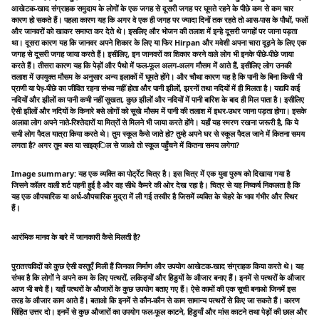
आखेटक-खाद संग्राहक समुदाय के लोगों के एक जगह से दूसरी जगह पर घूमते रहने के पीछे कम से कम चार
कारण हो सकते हैं। पहला कारण यह कि अगर वे एक ही जगह पर ज्यादा दिनों तक रहते तो आस-पास के पौधों, फलों
और जानवरों को खाकर समाप्त कर देते थे। इसलिए और भोजन की तलाश में इन्हे दूसरी जगहों पर जाना पड़ता
था। दूसरा कारण यह कि जानवर अपने शिकार के लिए या फिर Hirpan और मवेशी अपना चारा दूढ़ने के लिए एक
जगह से दूसरी जगह जाया करते हैं। इसीलिए, इन जानवरों का शिकार करने वाले लोग भी इनके पीछे-पीछे जाया
करते हैं। तीसरा कारण यह कि पेड़ों और पैथो में फल-फूल अलग-अलग मौसम में आते हैं, इसीलिए लोग उनकी
तलाश में उपयुक्त मौसम के अनुसार अन्य इलाकों में घूमते होंगे। और चौथा कारण यह है कि पानी के बिना किसी भी
प्राणी या पेড়-पीछे का जीवित रहना संभव नहीं होता और पानी झीलों, झरनों तथा नदियों में ही मिलता है। यद्यपि कई
नदियों और झीलों का पानी कभी नहीं सूखता, कुछ झीलों और नदियों में पानी बारिश के बाद ही मिल पाता है। इसीलिए
ऐसी झीलों और नदियों के किनारे बसे लोगों को सूखे मौसम में पानी की तलाश में इधर-उधर जाना पड़ता होगा। इसके
अलावा लोग अपने नाते-रिश्तेदारों या मित्रों से मिलने भी जाया करते होंगे। यहाँ यह स्मरण रखना जरूरी है, कि ये
सभी लोग पैदल यात्रा किया करते थे। तुम स्कूल कैसे जाते हो? तुम्हे अपने घर से स्कूल पैदल जाने में कितना समय
लगता है? अगर तुम बस या साइक्िल से जाओ तो स्कूल पहुँचने में कितना समय लगेगा?
Image summary: यह एक व्यक्ति का पोर्ट्रेट चित्र है। इस चित्र में एक युवा पुरुष को दिखाया गया है
जिसने कॉलर वाली शर्ट पहनी हुई है और वह सीधे कैमरे की ओर देख रहा है। चित्र से यह निष्कर्ष निकलता है कि
यह एक औपचारिक या अर्ध-औपचारिक मुद्रा में ली गई तस्वीर है जिसमें व्यक्ति के चेहरे के भाव गंभीर और स्थिर
हैं।
आरंभिक मानव के बारे में जानकारी कैसे मिलती है?
पुरातत्त्वविदों को कुछ ऐसी वस्तुएँ मिली हैं जिनका निर्माण और उपयोग आखेटक-खाद संग्राहक किया करते थे। यह
संभव है कि लोगों ने अपने कम के लिए पत्थरों, लकिड्यों और हिडुयों के औजार बनाए हैं। इनमें से पत्थरों के औजार
आज भी बचे हैं। यहाँ पत्थरों के औजारों के कुछ उपयोग बताए गए हैं। ऐसे कामों की एक सूची बनाओ जिनमें इस
तरह के औजार काम आते हैं। बताओ कि इनमें से कौन-कौन से काम सामान्य पत्थरों से किए जा सकते हैं। कारण
सिंहित उत्तर दो। इनमें से कुछ औजारों का उपयोग फल-फूल काटने, हिडुयाँ और मांस काटने तथा पेड़ों की छाल और