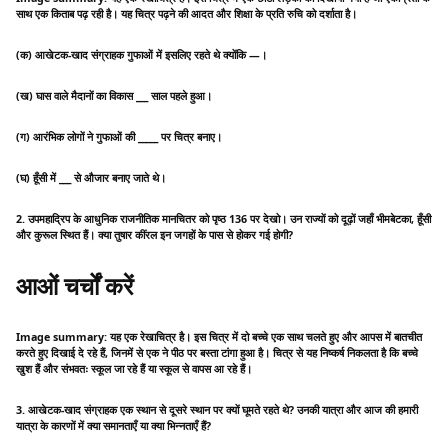
साथ एक किताब पढ़ रही है। यह चित्र पढ़ने की आदत और शिक्षा के प्रति रुचि को दर्शाता है।
(क) आखेटक-खाद संग्राहक गुफाओं में इसलिए रहते थे क्योंकि —।
(ख) घास वाले मैदानों का विकास ___ साल पहले हुआ।
(ग) आरंभिक लोगों ने गुफाओं की _____ पर चित्र बनाए।
(घ) हूँसी में ___ से औजार बनाए जाते थे।
2. उपमहाद्रिप के आधुनिक राजनीतिक मानचितर को पृष्ठ 136 पर देखो। उन राज्यों को दूढ़ों जहाँ भीमबेटका, हूँसी
और कुरूल स्थित हैं। क्या तुषार कींरल इन जगहों के पास से होकर गई होगी?
आओं चर्चों करें
Image summary: यह एक रेखाचित्र है। इस चित्र में दो बच्चे एक साथ चलते हुए और आपस में बातचीत
करते हुए दिखाई दे रहे हैं, जिनमें से एक ने पीठ पर बस्ता टांगा हुआ है। चित्र से यह निष्कर्ष निकलता है कि बच्चे
खुश हैं और संभवतः स्कूल जा रहे हैं या स्कूल से वापस आ रहे हैं।
3. आखेटक-खाद संग्राहक एक स्थान से दूसरे स्थान पर क्यों घूमते रहते थे? उनकी यात्रा और आज की हमारी
यात्रा के कारणों में क्या समानताएँ या क्या भिन्नताएँ हैं?