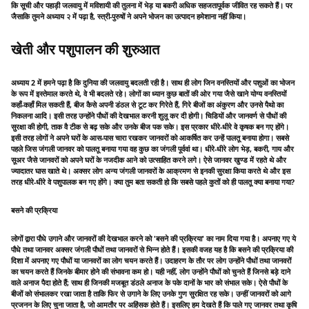
कि सूची और पहाड़ी जलवायु में मविशायी की तुलना में भेड़ या बकरी अधिक सहजतापूर्वक जीवित रह सकते हैं। पर
जैसाकि तुमने अध्याय २ में पढ़ा है, स्त्री-पुरुषों ने अपने भोजन का उत्पादन हमेशाना नहीं किया।
खेती और पशुपालन की शुरुआत
अध्याय 2 में हमने पढ़ा है कि दुनिया की जलवायु बदलती रही है। साथ ही लोग जिन वनस्तियों और पशुओं का भोजन
के रूप में इस्तेमाल करते थे, वे भी बदलते रहे। लोगों का ध्यान कुछ बातों की ओर गया जैसे खाने योग्य वनस्तियों
कहाँ-कहाँ मिल सकती हैं, बीज कैसे अपनी डंठल से टूट कर गिरेते हैं, गिरे बीजों का अंकुरण और उनसे पैथो का
निकलना आदि। इसी तरह उन्होंने पौधों की देखभाल करनी शुलू कर दी होगी। चिडियों और जानवर्ण से पौधों की
सुरक्षा की होगी, ताक वै टीक से बढ़ सके और उनके बीज पक सके। इस प्रकार धीरे-धीरे वे कृषक बन गए होंगे।
इसी तरह लोगों ने अपने घरों के आस-पास चारा रखकर जानवरों को आकर्षित कर उन्हें पालतू बनाया होगा। सबसे
पहले जिस जंगली जानवर को पालतू बनाया गया वह कुछ का जंगली पूर्ववां था। धीरे-धीरे लोग भेड़, बकरी, गाय और
सूअर जैसे जानवरों को अपने घरों के नजदीक आने को उत्साहित करने लगे। ऐसे जानवर खुण्ड में रहते थे और
ज्यादातर घास खाते थे। अक्सर लोग अन्य जंगली जानवरों के आक्रमण से इनकी सुरक्षा किया करते थे और इस
तरह धीरे-धीरे वे पशुपालक बन गए होंगे। क्या तुम बता सकती हो कि सबसे पहले कुतों को ही पालतू क्या बनाया गया?
बसने की प्रक्रिया
लोगों द्वारा पौधे उगाने और जानवरों की देखभाल करने को 'बसने की प्रक्रिया' का नाम दिया गया है। अपनाए गए ये
पौधे तथा जानवर अक्सर जंगली पौधों तथा जानवरों से भिन्न होते हैं। इसकी वजह यह है कि बसने की प्रक्रिया की
दिशा में अपनाए गए पौधों या जानवरों का लोग चयन करते हैं। उदाहरण के तौर पर लोग उन्होंने पौधों तथा जानवरों
का चयन करते हैं जिनके बीमार होने की संभावना कम हो। यही नहीं, लोग उन्होंने पौधों को चुनते हैं जिनसे बड़े दाने
वाले अनाज पैदा होते हैं; साथ ही जिनकी मजबूत डंठले अनाज के पके दानों के भार को संभाल सके। ऐसे पौधों के
बीजों को संभालकर रखा जाता है ताकि फिर से उगाने के लिए उनके गुण सुरक्षित रह सके। उन्हीं जानवरों को आगे
प्रजनन के लिए चुना जाता है, जो आमतौर पर अहिंसक होते हैं। इसलिए हम देखते हैं कि पाले गए जानवर तथा कृषि