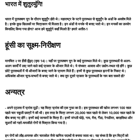
भारत में शुतुरमुंगि!
भारत में पुरापाषाण युग के दौरान शुतुर्मुंग होते थे। महाराष्ट्र के पटने पुरास्थल से शुतुर्मुंग के अडों के अवशेष मिले
है। इनके कुछ खिलकों पर चित्रकान भी मिलता है। इन अंडों से मनके भी बनाए जाते थे। इन मनकों का उपयोग
किसलिए किया गया होगा? आज हमे शुतुर्मुर्ग कहाँ मिलते है? हमारे अतीत-1
हूंसी का सूक्ष्म-निरीक्षण
मानचित २ पर हँसी द्वी्ढ़ए (पृष्ठ 14)। यहाँ पर पुरापाषाण युग के कई पुरास्थल मिले थे। कुछ पुरास्थलों से अलग-
अलग कार्यों में लाए जाने वाले कई प्रकार के औजार मिले थे। ये संभवत: आवास और उद्योग-स्थल रहे होंगे। कुछ
छोटे पुरासथलों में भी औजारों के बनाए जाने के प्रमाण मिले हैं। इनमें से कुछ पुरासथल झरनों के निकट थे।
अधिकांश औजार चूना-पत्थरों से बनाए जाते थे। क्या तुम दूसरे प्रकार के पुरास्थलों के नाम बता सकते हो?
अन्यत्र
- अपने एट्लस में फ्रांस दूढ़ों। यह चित्र फ्रांस की एक गुफा का है। इस पुरासथल की खोज लगभग 100 साल
पहले चार स्कूली छात्रों ने की थी। इस तरह के चित्र लगभग 20,000 साल पहले से लेकर 10,000 साल पहले के
बीच बनाए गए होंगे। इनमें कई जानवरों के चित्र हैं। इनमें जंगली घोड़े, गाय, मैस, गैंडा, रेनडीयर, बारहसिधा और
सूअरों को गहरे-चमकीले रोगों से चिश्रत किया गया है।
इन रोगों को लौह-अयस्क और चारकोल जैसे खनिज पदाथों से बनाया जाता था। यह संभव है कि इन चिट्रों को