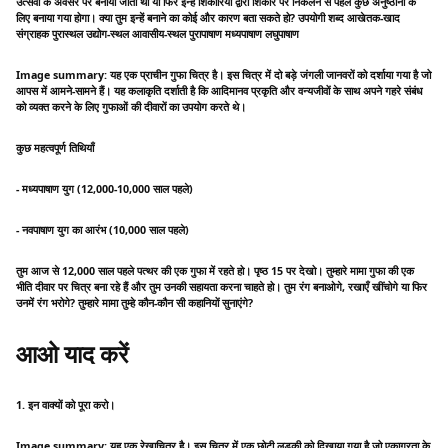
उत्सवों के अवसर पर बनाया जाता था या फिर इन्हें शिकारियों द्वारा शिकार पर निकलने से पहले कुछ अनुष्ठानों के
लिए बनाया गया होगा। क्या तुम इन्हें बनाने का कोई और कारण बता सकते हो? उपयोगी शब्द आखेतक-खाद
संग्राहक पुरास्थल उद्योग-स्थल आवासीय-स्थल पुरापाषाण मध्यपाषाण लघुपाषाण
Image summary: यह एक प्राचीन गुफा चित्र है। इस चित्र में दो बड़े जंगली जानवरों को दर्शाया गया है जो
आपस में आमने-सामने हैं। यह कलाकृति दर्शाती है कि आदिमानव प्रकृति और वन्यजीवों के साथ अपने गहरे संबंध
को व्यक्त करने के लिए गुफाओं की दीवारों का उपयोग करते थे।
कुछ महत्वपूर्ण तिथियाँ
- मध्यपाषाण युग (12,000-10,000 साल पहले)
- नवपाषाण युग का आरंभ (10,000 साल पहले)
तुम आज से 12,000 साल पहले पत्थर की एक गुफा में रहते हो। पृष्ठ 15 पर देखो। तुम्हारे मामा गुफा की एक
भीति दीवार पर चित्र बना रहे हैं और तुम उनकी सहायता करना चाहते हो। तुम रंग बनाओगे, रखाएँ खींचोगे या फिर
उनमें रंग भरोगे? तुम्हारे मामा तुम्हे कौन-कौन सी कहानियों सुनाएंगे?
आओ याद करें
1. इन वाक्यों को पूरा करो।
Image summary: यह एक रेखाचित्र है। इस चित्र में एक छोटी लड़की को दिखाया गया है जो एकाग्रता के