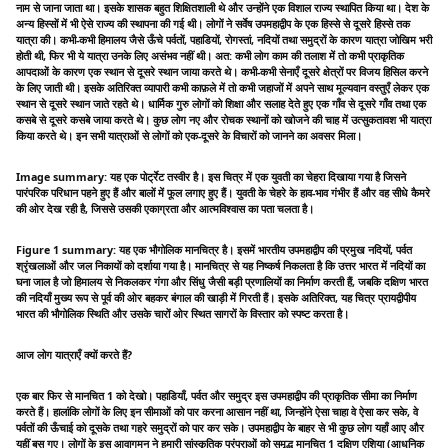
नाम से जाना जाता था। इसके शासक बहुत शिक्षितशाली थे और उन्होंने एक विशाल राज्य स्थापित किया था। देश के
अन्य हिस्सों में भी ऐसे राज्य की स्थापना की गई थी। लोगों ने सर्वेष उपमहाद्वीप के एक हिस्से से दूसरे हिस्से तक
यात्रा की। कभी-कभी हिमालय जैसे ऊँचे पर्वतों, पहाडियों, रोगस्तां, नदियों तथा समुद्रों के कारण यात्रा जोखिम भरी
होती थी, फिर भी ये यात्रा उनके लिए असंभव नहीं थी। अत: कभी लोग काम की तलाश में तो कभी प्राकृतिक
आपदाओं के कारण एक स्थान से दूसरे स्थान जाया करते थे। कभी-कभी सेनाएँ दूसरे क्षेत्रों पर विजय हिसिल करने
के लिए जाती थी। इसके अतिरिक्त व्यापारी कभी काफ़ले में तो कभी जहाजों में अपने साथ मूल्यवान वस्तुएँ लेकर एक
स्थान से दूसरे स्थान जाते रहते थे। धार्मिक गुरु लोगों को शिक्षा और सलाह देते हुए एक गाँव से दूसरे गाँव तथा एक
कसबे से दूसरे कसबे जाया करते थे। कुछ लोग नए और रोचक स्थानों को खोजने की चाह में उत्सुकतावश भी यात्रा
किया करते थे। इन सभी यात्राओं से लोगों को एक-दूसरे के विचारों को जानने का अवसर मिला।
Image summary: यह एक पोर्ट्रेट तस्वीर है। इस चित्र में एक युवती का चेहरा दिखाया गया है जिसने
पारंपरिक परिधान पहने हुए हैं और बालों में फूल लगाए हुए हैं। युवती के चेहरे के हाव-भाव गंभीर हैं और वह सीधे कैमरे
की ओर देख रही है, जिससे उसकी एकाग्रता और आत्मविश्वास का पता चलता है।
Figure 1 summary: यह एक भौगोलिक मानचित्र है। इसमें भारतीय उपमहाद्वीप की प्रमुख नदियों, पर्वत
श्रृंखलाओं और जल निकायों को दर्शाया गया है। मानचित्र से यह निष्कर्ष निकलता है कि उत्तर भारत में नदियों का
घना जाल है जो हिमालय से निकलकर गंगा और सिंधु जैसी बड़ी प्रणालियों का निर्माण करती हैं, जबकि दक्षिण भारत
की नदियाँ मुख्य रूप से पूर्व की ओर बहकर बंगाल की खाड़ी में गिरती हैं। इसके अतिरिक्त, यह चित्र प्रायद्वीपीय
भारत की भौगोलिक स्थिति और उसके चारों ओर स्थित सागरों के विस्तार को स्पष्ट करता है।
आज लोग यात्राएँ क्यों करते हैं?
एक बार फिर से मानचित 1 को देखो। पहाडियाँ, पर्वत और समुद्र इस उपमहाद्वीप की प्राकृतिक सीमा का निर्माण
करते हैं। हालांकि लोगों के लिए इन सीमाओं को पार करना आसान नहीं था, जिन्होंने ऐसा चाहा वे ऐसा कर सके, वे
पर्वतों की ऊँचाई को दूसके तथा गहरे समुद्रों को पार कर सके। उपमहाद्वीप के बाहर से भी कुछ लोग यहाँ आए और
यहीं बस गए। लोगों के इस आवागमन ने हमारी सांस्कृतिक परंपराओं को समृद्ध मानचित 1 दक्षिण एशिया (आधुनिक