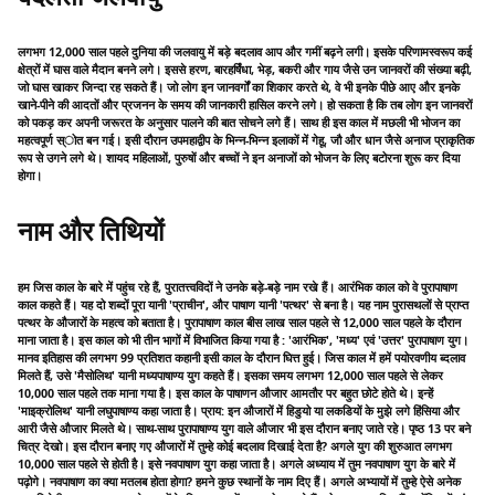
लगभग 12,000 साल पहले दुनिया की जलवायु में बड़े बदलाव आप और गमीं बढ़ने लगी। इसके परिणामस्वरूप कई
क्षेत्रों में घास वाले मैदान बनने लगे। इससे हरण, बारहर्षिंधा, भेड़, बकरी और गाय जैसे उन जानवरों की संख्या बढ़ी,
जो घास खाकर जिन्दा रह सकते हैं। जो लोग इन जानवर्गों का शिकार करते थे, वे भी इनके पीछे आए और इनके
खाने-पीने की आदतों और प्रजनन के समय की जानकारी हासिल करने लगे। हो सकता है कि तब लोग इन जानवरों
को पकड़ कर अपनी जरूरत के अनुसार पालने की बात सोचने लगे हैं। साथ ही इस काल में मछली भी भोजन का
महत्वपूर्ण स्ोत बन गई। इसी दौरान उपमहाद्वीप के भिन्न-भिन्न इलाकों में गेहू, जौ और धान जैसे अनाज प्राकृतिक
रूप से उगने लगे थे। शायद महिलाओं, पुरुषों और बच्चों ने इन अनाजों को भोजन के लिए बटोरना शुरू कर दिया
होगा।
नाम और तिथियों
हम जिस काल के बारे में पहुंच रहे हैं, पुरातत्त्वविदों ने उनके बड़े-बड़े नाम रखे हैं। आरंभिक काल को वे पुरापाषाण
काल कहते हैं। यह दो शब्दों पूरा यानी 'प्राचीन', और पाषाण यानी 'पत्थर' से बना है। यह नाम पुरासथलों से प्राप्त
पत्थर के औजारों के महत्व को बताता है। पुरापाषाण काल बीस लाख साल पहले से 12,000 साल पहले के दौरान
माना जाता है। इस काल को भी तीन भागों में विभाजित किया गया है : 'आरंभिक', 'मध्य' एवं 'उत्तर' पुरापाषाण युग।
मानव इतिहास की लगभग 99 प्रतिशत कहानी इसी काल के दौरान घित्त हुई। जिस काल में हमें पयोरवणीय ब्दलाव
मिलते हैं, उसे 'मैसोलिथ' यानी मध्यपाषाण्य युग कहते हैं। इसका समय लगभग 12,000 साल पहले से लेकर
10,000 साल पहले तक माना गया है। इस काल के पाषाणन औजार आमतौर पर बहुत छोटे होते थे। इन्हें
'माइक्रोलिथ' यानी लघुपाषाण्य कहा जाता है। प्राय: इन औजारों में हिडुयो या लकडियों के मुझे लगे हिंसिया और
आरी जैसे औजार मिलते थे। साथ-साथ पुरापाषाण्य युग वाले औजार भी इस दौरान बनाए जाते रहे। पृष्ठ 13 पर बने
चित्र देखो। इस दौरान बनाए गए औजारों में तुम्हे कोई बदलाव दिखाई देता है? अगले युग की शुरुआत लगभग
10,000 साल पहले से होती है। इसे नवपाषाण युग कहा जाता है। अगले अध्याय में तुम नवपाषाण युग के बारे में
पढ़ोगे। नवपाषाण का क्या मतलब होता होगा? हमने कुछ स्थानों के नाम दिए हैं। अगले अभ्यायों में तुम्हे ऐसे अनेक