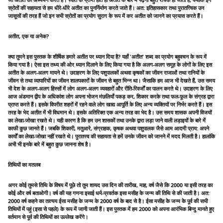
जो अतीत का अध्ययन करते हैं। स्वात के प्राप्त होते ही अतीत के बारे में पढ़ना बहुत रोचक हो जाता है, क्योंकि इन
स्रोतों की सहायता से हम धीरे-धीरे अतीत का पुनर्निर्माण करते जाते हैं। अत: इतिहासकार तथा पुरातत्त्विक उन
जासूसों की तरह हैं जो इन सभी स्रोतों का प्रयोग सुराग के रूप में कर अतीत को जानने का प्रयास करते हैं।
अतीत, एक या अनेक?
क्या तुमने इस पुस्तक के शीर्षिक हमारे अतीत पर ध्यान दिया है? यहाँ 'अतीत' शब्द का प्रयोग बहुवचन के रूप में
किया गया है। ऐसा इस तथ्य की ओर ध्यान दिलाने के लिए किया गया है कि अलग-अलग समूह के लोगों के लिए इस
अतीत के अलग-अलग मायने थे। उदाहरण के लिए पशुपालकों अथवा कृषकों का जीवन राजाओं तथा रानियों के
जीवन से तथा व्यापारियों का जीवन शालपकारों के जीवन से बहुत भिन्न था। जैसाकि हम आज भी देखते हैं, उस समय
भी देश के अलग-अलग हिस्सों में लोग अलग-अलग व्यवहारों और रीति-रिवर्जों का पालन करते थे। उदाहरण के लिए
आज अंडमान द्वीप के अधिकांश लोग अपना भोजन मंछलियाँ पकड़ कर, शिकार करके तथा फल-फूल के संग्रह द्वारा
प्राप्त करते हैं। इसके विपरीत शहरों में रहने वाले लोग खाद्य आपूर्ति के लिए अन्य व्यक्तियों पर निर्भर करते हैं। इस
तरह के भेद अतीत में भी विधमान थे। इसके अतिरिक्त एक अन्य तरह का भेद है। उस समय शासक अपनी विजयों
का लेखा-जोखा रखते थे। यही कारण है कि हम उन शासकों तथा उनके द्वारा लड़ा जाने वाली लड़ाइयों के बारे में
काफी कुछ जानते हैं। जबकि शिकारी, मतुआरे, संग्राहक, कृषक अथवा पशुपालक जैसे आम आदमी प्राय: अपने
कार्यों का लेखा-जोखा नहीं रखते थे। पुरातत्त्व की सहायता से हमें उनके जीवन को जानने में मदद मिलती है। हालांकि
अभी भी इनके बारे में बहुत कुछ जानना शेष है।
तिथियों का मतलब
अगर कोई तुमसे तिथि के विषय में पूछे तो तुम शायद उस दिन की तारीख, माह, वर्ष जैसे कि 2000 या इसी तरह का
कोई और वर्ष बताओगी। वर्ष की यह गणना इसाई धर्म-प्रवर्तक इसा मसीह के जन्म की तिथि से की जाती है। अत:
2000 वर्ष कहने का तात्यय ईसा मसीह के जन्म के 2000 वर्ष के बाद से है। ईसा मसीह के जन्म के पूर्व की सभी
तिथियों में पहुं (इसा से पहले) के रूप में जानी जाती हैं। इस पुस्तक में हम 2000 को अपना आरंभिक बिन्दु मानते हुए
वर्तमान से पूर्व की तिथियों का उल्लेख करेंगे।