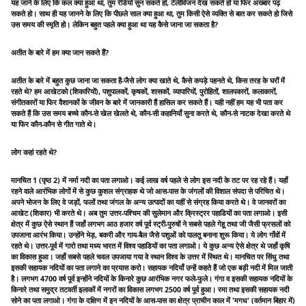
यह जाने के लिए कि कल क्या हुआ था, तुम रेडियो सुन सकते हो, टेलीविजन देख सकते हो या फिर अख्बार पढ़
सकते हो। साथ ही यह जानने के लिए कि पीछले साल क्या हुआ था, तुम किसी ऐसे व्यक्ति से बात कर सकते हो जिसे
उस समय की स्मृति हो। लेकिन बहुत पहले क्या हुआ था यह कैसे जाना जा सकता है?
अतीत के बारे में हम क्या जान सकते हैं?
अतीत के बारे में बहुत कुछ जाना जा सकता है-जैसे लोग क्या खाते थे, कैसे कपड़े पहनते थे, किस तरह के घरों में
रहते थे? हम आखेटको (शिकारियों), पशुपालकों, कृषकों, शासकों, व्यापारियों, पुरोहितों, शालपकारों, कलाकारों,
संगीतकारों या फिर वैशानकों के जीवन के बारे में जानकारी हैं हासिल कर सकते हैं। यही नहीं हम यह भी पता कर
सकते हैं कि उस समय बच्चे कौन-से खेल खेलते थे, कौन-सी कहानियाँ सुना करते थे, कौन-से नाटक देखा करते थे
या फिर कौन-कौन से गीत गाते थे।
लोग कहां रहते थे?
मानचित 1 (पृष्ठ 2) में नर्मा नदी का पता लगाओ। कई लाख वर्ष पहले से लोग इस नदी के तट पर रह रहे हैं। यहाँ
रहने वाले आरंभिक लोगों में से कुछ कुशल संग्राहक थे जो आस-पास के जंगलों की विशाल संपदा से परिचित थे।
अपने भोजन के लिए वे जड़ों, फलों तथा जंगल के अन्य उत्पादों का यहीं से संग्रह किया करते थे। वे जानवरों का
आखेट (शिकार) भी करते थे। अब तुम उत्तर-पश्चिम की सुलेमान और क्रिस्ट्रर पहाडियों का पता लगाओ। इसी
क्षेत्र में कुछ ऐसे स्थान हैं जहाँ लगभग आठ हजार वर्ष पूर्व स्ट्री-पुरुषों ने सबसे पहले गेहू तथा जी जैसी फ्रसलों को
उपजाना आरंभ किया। उन्होंने भेड़, बकरी और गाय-बैल जैसे पशुओं को पालतू बनाना शुरू किया। ये लोग गाँवों में
रहते थे। उत्तर-पूर्व में गारो तथा मध्य भारत में विश्व पहाडियों का पता लगाओ। ये कुछ अन्य ऐसे क्षेत्र थे जहाँ कृषि
का विकास हुआ। जहाँ सबसे पहले चवल उपजाया गया वे स्थान विश्व के उत्तर में स्थित थे। मानचित पर सिंधु तथा
इसकी सहायक नदियों का पता लगाने का प्रयास करो। सहायक नदियाँ उन्हें कहते हैं जो एक बड़ी नदी में मिल जाती
है। लगभग 4700 वर्ष पूर्व इन्होंने नदियों के किनारे कुछ आरंभिक नगर फले-फुले। गंगा व इसकी सहायक नदियों के
किनारे तथा समुद्र तटवर्ती इलाकों में नगरों का विकास लगभग 2500 वर्ष पूर्व हुआ। रमा तथा इसकी सहायक नदी
सोने का पता लगाओ। गंगा के दक्षिण में इन नदियों के आस-पास का क्षेत्र प्राचीन काल में 'मगध' (वर्तमान बिहार में)