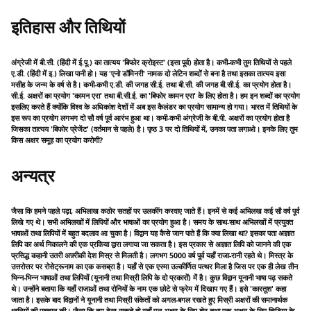
इतिहास और तिथियों
अंग्रेजी में बी.सी. (हिंदी में ई.पू.) का तात्यय 'बिफोर क्रोइस्ट' (इसा पूर्व) होता है। कभी-कभी तुम तिथियों से पहले
ए.डी. (हिंदी में इ.) लिखा पानी हो। यह 'एनो डॉमिनरी' नामक दो लेटिन शब्दों से बना है तथा इसका तात्यय इसा
मसीह के जन्म के वर्ष से है। कभी-कभी ए.डी. की जगह सी.ई. तथा बी.सी. की जगह बी.सी.ई. का प्रयोग होता है।
सी.ई. अक्षरों का प्रयोग 'कामन एरा' तथा बी.सी.ई. का 'बिफोर कामन एरा' के लिए होता है। हम इन शब्दों का प्रयोग
इसलिए करते हैं क्योंकि विश्व के अधिकांश देशों में अब इस कैलंडर का प्रयोग सामान्य हो गया। भारत में तिथियों के
इस रूप का प्रयोग लगभग दो सौ वर्ष पूर्व आरंभ हुआ था। कभी-कभी अंग्रेजी के बी.पी. अक्षरों का प्रयोग होता है
जिसका तात्यय 'बिफोर प्रेजेंट' (वर्तमान से पहले) है। पृष्ठ 3 पर दो तिथियों में, उनका पता लगाओ। इनके लिए तुम
किस अक्षर समूह का प्रयोग करोगी?
अन्यत्र
जैसा कि हमने पहले पढ़ा, अभिलाख कठोर सतहों पर उलकींग करवाए जाते हैं। इनमें से कई अभिलख कई सौ वर्ष पूर्व
लिखे गए थे। सभी अभिलखों में लिपियों और भाषाओं का प्रयोग हुआ है। समय के साथ-साथ अभिलखों में प्रयुक्त
भाषाओं तथा लिपियों में बहुत बदलाव आ चुका है। विद्वान यह कैसे जान पाते हैं कि क्या लिखा था? इसका पता अज्ञात
लिपि का अर्थ निकालने की एक प्रकिया द्वारा लगाया जा सकता है। इस प्रकार से अज्ञात लिपि को जानने की एक
प्रसिद्ध कहानी उतरी अफ़्रीकी देश मिस्र से मिलती है। लगभग 5000 वर्ष पूर्व यहाँ राजा-रानी रहते थे। मिस्त्र के
उत्तरोत्तर पर रोसेट्रूनाम का एक कसब्रा है। यहाँ से एक एस्मा उल्कीर्णित पत्थर मिला है जिस पर एक ही लेख तीन
भिन्न-भिन्न भाषाओं तथा लिपियों (यूनानी तथा मिस्री लिपि के दो प्रकारों) में है। कुछ विद्वान यूनानी भाषा पढ़ सकते
थे। उन्होंने बताया कि यहाँ राजाओं तथा रोनियों के नाम एक छोटे से फ्रेम में दिखाप गए हैं। इसे 'कारतूश' कहा
जाता है। इसके बाद विद्वानों ने यूनानी तथा मिस्री संकेतों को अगल-बगल रखते हुए मिस्री अक्षरों की समानार्थक
ध्वनियों की पहचान की। जैसा कि तुम देख सकते हो यहाँ एल् अक्षर के लिए शेर तथा एक अक्षर के लिए चिडिया के