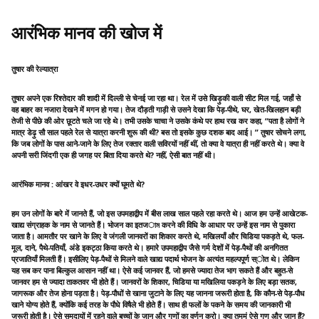
आरंभिक मानव की खोज में
तुषार की रेल्यात्रा
तुषार अपने एक रिश्तेदार की शादी में दिल्ली से चेनई जा रहा था। रेल में उसे खिड़ुकी वाली सीट मिल गई, जहाँ से
वह बाहर का नजारा देखने में मगन हो गया। तेज दौड़ती गाड़ी से उसने देखा कि पेड़-पीथे, घर, खेत-खिलहान बड़ी
तेजी से पीछे की ओर छूटते चले जा रहे थे। तभी उसके चाचा ने उसके कंथे पर हाथ रख कर कहा, “पता है लोगों ने
मात्र डेढ़ु सौ साल पहले रेल से यात्रा करनी शुरू की थी? बस तो इसके कुछ दशक बाद आई। ” तुषार सोचने लगा,
कि जब लोगों के पास आने-जाने के लिए तेज रक्तार वाली सविरयों नहीं थीं, तो क्या वे यात्रा ही नहीं करते थे। क्या वे
अपनी सरी जिंदगी एक ही जगह पर बिता दिया करते थे? नहीं, ऐसी बात नहीं थी।
आरंभिक मानव : आंखर वे इधर-उधर क्यों घूमते थे?
हम उन लोगों के बारे में जानते हैं, जो इस उपमहाद्वीप में बीस लाख साल पहले रहा करते थे। आज हम उन्हें आखेटक-
खाद्य संग्राहक के नाम से जानते हैं। भोजन का इतजাম करने की विधि के आधार पर उन्हें इस नाम से पुकारा
जाता है। आमतौर पर खाने के लिए वे जंगली जानवरों का शिकार करते थे, मखिलयाँ और चिडिया पकड़ते थे, फल-
मूल, दाने, पैथे-पतियाँ, अंडे इकट्ठा किया करते थे। हमारे उपमहाद्वीप जैसे गर्म देशों में पेड़-पैथों की अनगितत
प्रजातियाँ मिलती हैं। इसीलिए पेड़-पैथों से मिलने वाले खाद्य पदार्थ भोजन के अत्यंत महल्पपूर्ण स्ोत थे। लेकिन
यह सब कर पाना बिल्कुल आसान नहीं था। ऐसे कई जानवर हैं, जो हमसे ज्यादा तेज भाग सकते हैं और बहुत-से
जानवर हम से ज्यादा ताकतवर भी होते हैं। जानवरों के शिकार, चिडिया या मखिलिया पकड़ने के लिए बड़ा सतक,
जागरूक और तेज होना पड़ता है। पेड़-पौधों से खाना जुटाने के लिए यह जानना जरूरी होता है, कि कौन-से पेड़-पौध
खाने योग्य होते हैं, क्योंकि कई तरह के पौधे विषैले भी होते हैं। साथ ही फलों के पकने के समय की जानकारी भी
जरूरी होती है। ऐसे समुदायों में रहने वाले बच्चों के जान और गुणों का वर्णन करो। क्या तुममं ऐसे गुण और जान हैं?