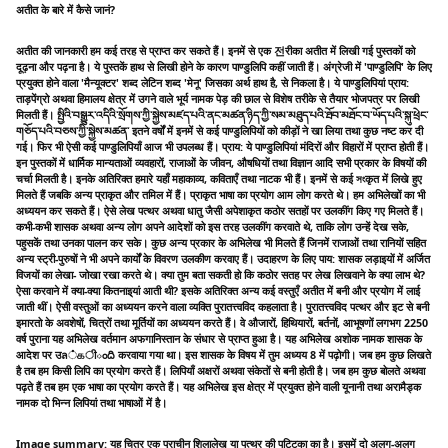
अतीत के बारे में कैसे जानं?
अतीत की जानकारी हम कई तरह से प्राप्त कर सकते हैं। इनमें से एक 전रीका अतीत में लिखी गई पुस्तकों को
दूढ़ना और पढ़ना है। ये पुस्तकें हाथ से लिखी होने के कारण पाण्डुलिपि कहीं जाती हैं। अंग्रेजी में 'पाण्डुलिपि' के लिए
प्रयुक्त होने वाला 'मैन्यूक्टर' शब्द लेटिन शब्द 'मेनू' जिसका अर्थ हाथ है, से निकला है। ये पाण्डुलिपियां प्राय:
ताड़पेंग्रो अथवा हिमालय क्षेत्र में उगने वाले भूर्य नामक पेड़ की छाल से विशेष तरीके से तैयार भोजपत्र पर लिखी
मिलती हैं। སྤྱིའི་བསྒྱུར་འདིའི་སྲོགས་ཀྱི་སྐྱེས་མཛད་པའི་ནང་མཚན་ཉིད་ཀྱི་སམ་མཐུད་པའི་ཐོབ་མཐོང་བ་ཡོད་པའི་སྐུ་ཕྲེང་
གཅོད་པའི་བཅས་ཀྱི་སྐྱེས་མཚན་ इतने वर्षों में इनमें से कई पाण्डुलिपियों को कीड़ों ने खा लिया तथा कुछ नष्ट कर दी
गई। फिर भी ऐसी कई पाण्डुलिपियाँ आज भी उपलब्ध हैं। प्राय: ये पाण्डुलिपियां मंदिरों और विहारों में प्राप्त होती हैं।
इन पुस्तकों में धार्मिक मान्यताओं व्यवहारों, राजाओं के जीवन, औषधियों तथा विज्ञान आदि सभी प्रकार के विषयों की
चर्चा मिलती है। इनके अतिरिक्त हमारे यहाँ महाकाव्य, कविताएँ तथा नाटक भी हैं। इनमें से कई সংकृत में लिखे हुए
मिलते हैं जबकि अन्य प्राकृत और तमिल में हैं। प्राकृत भाषा का प्रयोग आम लोग करते थे। हम अभिलेखों का भी
अध्ययन कर सकते हैं। ऐसे लेख पत्थर अथवा धातु जैसी अपेशाकृत कठोर सतहों पर उलकींग किए गए मिलते हैं।
कभी-कभी शासक अथवा अन्य लोग अपने आदेशों को इस तरह उलकींग करवाते थे, ताकि लोग उन्हें देख सके,
पहुसकें तथा उनका पालन कर सके। कुछ अन्य प्रकार के अभिलेख भी मिलते हैं जिनमें राजाओं तथा रानियों सहित
अन्य स्ट्री-पुरुषों ने भी अपने कार्यों के विवरण उलकीण करवाए हैं। उदाहरण के लिए पाय: शासक लड़ाइयों में अर्जित
विजयों का लेखा- जोखा रखा करते थे। क्या तुम बता सकती हो कि कठोर सतह पर लेख लिखवाने के क्या लाभ थे?
ऐसा करवाने में क्या-क्या कितनाइ्यां आती थी? इसके अतिरिक्त अन्य कई वस्तुएँ अतीत में बनी और प्रयोग में लाई
जाती थीं। ऐसी वस्तुओं का अध्ययन करने वाला व्यक्ति पुरातत्त्वविद कहलाता है। पुरातत्त्वविद पत्थर और इट से बनी
इमारतो के अवशेषों, चित्रों तथा मूर्तियों का अध्ययन करते हैं। वे औजारों, हिथियारों, बर्तनों, आभूषणों लगभग 2250
वर्ष पुराना यह अभिलेख वर्तमान अफगानिस्तान के संधार से प्राप्त हुआ है। यह अभिलेख अशोक नामक शासक के
आदेश पर उล்கीంది करवाया गया था। इस शासक के विषय में तुम अध्यय 8 में पढ़ोगी। जब हम कुछ लिखते
है तब हम किसी लिपि का प्रयोग करते हैं। लिपियाँ अक्षरों अथवा संकेतों से बनी होती है। जब हम कुछ बोलते अथवा
पढ़ते हैं तब हम एक भाषा का प्रयोग करते हैं। यह अभिलेख इस क्षेत्र में प्रयुक्त होने वाली यूनानी तथा अरामैड्क
नामक दो भिन्न लिपियां तथा भाषाओं में है।
Image summary: यह चित्र एक प्राचीन शिलालेख या पत्थर की पट्टिका का है। इसमें दो अलग-अलग