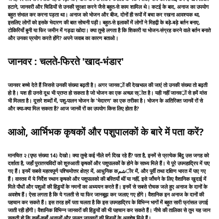
हटाने, जानवरी और चिडियों से उनकी सुरक्षा करने जैसे बहुत-से काम शामिल थे। कटई के बाद, अनाज का उपयोग
बहुत संभाल कर करना पड़ता था। अनाज को भोजन और बीज, दोनों ही रूपों में बचा कर रखना आवश्यक था,
इसलिए लोगों को इसके भेदारण की बात सोचनी पड़ी। बहुत-से इलाकों में लोगों ने मिहद्वी के बड़े-बड़े बर्तन बनाए,
टोकिरियाँ बुनी या फिर जमीन में गड्ढा खोदा। क्या तुम्हे लगता है कि शिकारी या भोजन-संग्रह करने वाले बर्तन बनाते
और उनका प्रयोग करते होंगे? अपने जवाब का कारण बताओ।
जानवर : चलते-फिरते 'खाद-भंडार'
जानवर बच्चे देते हैं जिससे उनकी संख्या बढ़ती है। अगर जानवर्ों की देखभाल की जाएं तो उनकी संख्या तो बढ़ती
हो है। यश ही उनसे दूध भी प्राप्त हो सकता है जो भोजन का एक अच्छा स्ोत है। यही नहीं जानवर्ों से हमें मांस
भी मिलता है। दूसरे शब्दों में, पशु-पालन भोजन के 'भेदारण' का एक तरीका है। भोजन के अतिरिक्त जानवें रों से
और क्या-क्या मिल सकता है? आज जानवें रों का उपयोग किस लिए होता है?
आओ, आर्भिभक कृषकों और पशुपालकों के बारे में पता करें?
मानचित २ (पृष्ठ संख्या 14) देखो। क्या तुम्हे कई नीले वर्ग दिख रहे हैं? पता है, इनमें से प्रत्येक बिंदु उस जगह को
दर्शाता है, जहाँ पुरातत्त्वविदों को शुरुआती कृषकों और पशुपालकों के होने के साध्य मिले हैं। ये पूरे उपमहाद्रिप में पाए
गए हैं। इनमें सबसे महत्वपूर्ण पश्चिमोत्तर क्षेत्र में, आधुनिक कشمीर में, और पूर्वी तथा दक्षिण भारत में पाए गए
हैं। वास्तव में ये निर्देश स्थान कृषको और पशुपालको की बस्तियाँ थीं या नहीं, इसे जाँचने के लिए वैशानिक खुदाई में
मिले पौधों और पशुओं की हिडुयों के नमनों का अध्ययन करते हैं। इनमें से सबसे रोचक जले हुए अनाज के दानों के
अवशेष हैं। ऐसा लगता है कि ये गलती से या फिर जानबूझ कर जलाए गए होंगे। वैशानिक इन अनाज के दानों की
पहचान कर सकते हैं। इस तरह हमें पता चलता है कि इस उपमहाद्रिप के विभिन्न भागों में बहुत सारी फ्रांसल उगाई
जाती रही होंगी। वैशानिक विभिन्न जानवरों की हिडुयों की भी पहचान कर सकते हैं। नीचे की तालिका से तुम यह जान
सकती हो कि कहाँ-कहाँ अनाजों और पालतू जानवरों की हिडुयों के अवशेष मिले हैं।