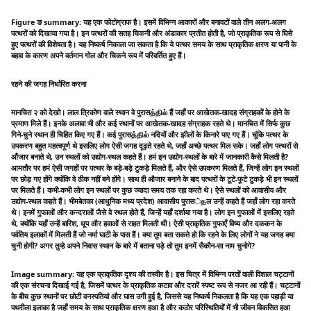
Figure ङ summary: यह एक फोटोग्राफ है। इसमें विभिन्न आकारों और बनावटों वाले तीन अलग-अलग
पत्थरों को दिखाया गया है। इन पत्थरों की सतह चिकनी और अंडाकार प्रतीत होती है, जो प्राकृतिक रूप से घिसे
हुए पत्थरों की विशेषता है। यह निष्कर्ष निकाला जा सकता है कि ये पत्थर समय के साथ प्राकृतिक क्षरण या पानी के
बहाव के कारण अपने वर्तमान गोल और चिकने रूप में परिवर्तित हुए हैं।
रहने की जगह निर्धारित करना
मानचित २ को देखो। लाल त्रिकोण वाले स्थान वे पुरासத்தில் हैं जहाँ पर आखेतक-खादह संग्राहकों के होने के
प्रमाण मिले हैं। इनके अलावा भी और कई स्थानों पर आखेतक-खादह संग्राहक रहते थे। मानचित में सिर्फ कुछ
गिने-चुने स्थान ही चिहित किए गए हैं। कई पुरासத்தில் नदियों और झीलों के किनारे पाए गए हैं। चूंकि पत्थर के
उपकरण बहुत महत्वपूर्ण थे इसलिए लोग ऐसी जगह दूढ़ते रहते थे, जहाँ अच्छे पत्थर मिल सके। जहाँ लोग पत्थरों से
औंजार बनाते थे, उन स्थलों को उद्योग-स्थल कहते हैं। हमं इन उद्योग-स्थलों के बारे में जानकारी कैसे मिलती है?
आमतौर पर हमं ऐसी जगहों पर पत्थर के बड़े-बड़े टुकड़े मिलते हैं, और ऐसे उपकरण मिलते हैं, जिन्हें लोग इन स्थलों
पर छोड़ गए होंगे क्योंकि वे ठीक नहीं बने होंगे। साथ ही औजार बनाने के बाद पत्थरों के टूटे-फूटे टुकड़े भी इन स्थलों
पर मिलते हैं। कभी-कभी लोग इन स्थलों पर कुछ ज्यादा समय तक रहा करते थे। ऐसे स्थलों को आवासीय और
उद्योग-स्थल कहते हैं। भीमबेतका (आधुनिक मध्य प्रदेश) आवासीय पुरास்தल उन्हें कहते हैं जहाँ लोग रहा करते
थे। इनमें गुफाओं और कन्दराओं जैसे वे स्थल होते हैं, जिन्हें यहाँ दर्शाया गया है। लोग इन गुफाओं में इसलिए रहते
थे, क्योंकि यहाँ उन्हें बारिश, धूप और हवाओं से राहत मिलती थी। ऐसी प्राकृतिक गुफाएँ विष्य और दककन के
पर्वतिय इलाकों में मिलती हैं जो नर्मा घाटी के पास हैं। क्या तुम बता सकते हो कि रहने के लिए लोगों ने यह जगह क्या
चुनी होगी? अगर तुम्हे अपने निवास स्थान के बारे में बताना पड़े तो तुम इनमें सैकौन-सा नाम चुनोगे?
Image summary: यह एक प्राकृतिक दृश्य की तस्वीर है। इस चित्र में विभिन्न परतों वाली विशाल चट्टानों
की एक संरचना दिखाई गई है, जिसमें पत्थर के प्राकृतिक कटाव और दरारें स्पष्ट रूप से नजर आ रही हैं। चट्टानों
के बीच कुछ स्थानों पर छोटी वनस्पतियां और घास उगी हुई है, जिससे यह निष्कर्ष निकलता है कि यह एक पहाड़ी या
पथरीला इलाका है जहाँ समय के साथ प्राकृतिक क्षरण हुआ है और कठोर परिस्थितियों में भी जीवन विकसित हुआ