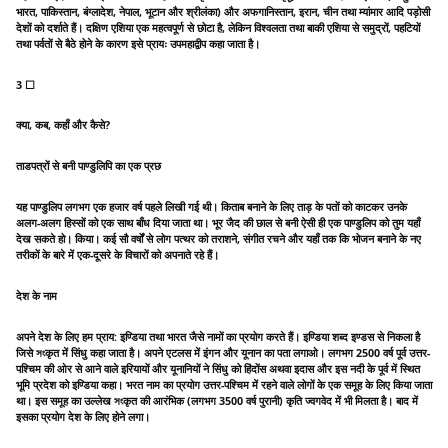
भारत, पाकिस्तान, बंग्लादेश, नेपाल, भूटान और श्रीलंका) और अफगानिस्तान, इरान, चीन तथा म्यांमार आदि पड़ोसी
देशों को दर्शाते हैं। दक्षिण एशिया एक महत्वपूर्ण से छोटा है, लेकिन विश्वलता तथा बाकी एशिया से समुद्रों, पहटियों
तथा पर्वतों से बैठे होने के कारण इसे प्रायः उपमहाद्वीप कहा जाता है।
3 ☐
क्या, कब, कहाँ और कैसे?
ताडपत्रों से बनी पाण्डुलिपि का एक प्रछ
यह पाण्डुलिप लगभग एक हजार वर्ष पहले लिखी गई थी। किताब बनाने के लिए ताड़ के पतों को काटकर उनके
अलग-अलग हिस्सों को एक साथ बाँध दिया जाता था। भूर जैद की छाल से बनी ऐसी ही एक पाण्डुलिप को तुम यहाँ
देख सकते हो। किया। कई सौ वर्षों से लोग पत्थर को तराशने, संगीत रचने और यहाँ तक कि भोजन बनाने के नए
तरीकों के बारे में एक-दूसरे के विचारों को अपनाते रहे हैं।
देश के नाम
अपने देश के लिए हम प्राय: इण्डिया तथा भारत जैसे नामों का प्रयोग करते हैं। इण्डिया शब्द इण्डस से निकला है
जिसे সংकृत में सिंधु कहा जाता है। अपने एटलस में इंगन और यूनान का पता लगाओ। लगभग 2500 वर्ष पूर्व उत्तर-
पश्चिम की ओर से आने वाले इरियायों और यूनानियों ने सिंधु को हिंदोंस अथवा इदास और इस नदी के पूर्व में स्थित
भूमि प्रदेश को इण्डिया कहा। भरत नाम का प्रयोग उत्तर-पश्चिम में रहने वाले लोगों के एक समूह के लिए किया जाता
था। इस समूह का उल्लेख সংकृत की आरंभिक (लगभग 3500 वर्ष पुरानी) कृति ज्वगवेद में भी मिलता है। बाद में
इसका प्रयोग देश के लिए होने लगा।