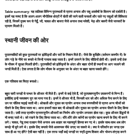
Table summary: यह तालिका विभिन्न पुरास्थलों से प्राप्त अनाज और पशु अवशेषों के वितरण को दर्शाती है।
इसमें यह स्पष्ट है कि अलग-अलग भौगोलिक क्षेत्रों में खेती की जाने वाली फसलों और पाले गए पशुओं की विविधता
रही है, जिसमें मुख्य रूप से गेहूँ, जौ, चावल और बाजरा जैसे अनाज तथा मवेशी, भेड़ और बकरी जैसे जानवरों के
प्रमाण मिलते हैं।
स्थानी जीवन की ओर
पुरातत्त्वविदों को कुछ पुरात्त्वलों पर झोपिड्यों और घरों के निशान मिले हैं। जैसे कि बुर्जेहोंम (वर्तमान कश्मीर में) के
लोग गड़े के नीचे घर बनाते थे जिन्हें गत्वास कहा जाता है। इनमें उत्तरने के लिए सीडियों होती थी। इससे उन्हें ठंक
के मौसम में सुरक्षा मिलती होगी। पुरात्त्वविदों को झोपिड्यों के अंदर और बाहर दोनों ही स्थानों पर आग जलाने की
जगहें मिली हैं। ऐसा लगता है कि लोग मौसम के अनुसार घर के अंदर या बाहर खाना पकाते होंगे।
एक गतिवास का चित्र बनाओ।
बहुत सारी जगहों से पत्थर के औजार भी मिले हैं। इनमें से कई ऐसे हैं, जो पुरापाषाणयुगीन उपकरणों से भिन्न हैं।
इसीलिए इन्हें नवपाषाण युग का माना गया है। इनमें वे औजार भी हैं, जिनकी धार को और अधिक पैना करने के लिए
उन पर पॉलिस चढ़ाई जाती थी। ओखली और मूसल का प्रयोग अनाज तथा वनस्पतियों से प्राप्त अन्य चीजों को
पीसने के लिए किया जाता था। आज हजारों साल बाद भी ओखली और मूसल का प्रयोग अनाज पीसने के लिए किया
जाता है। उसी तरह प्राचीन प्रस्तरयुगीन औजारों का निर्माण और प्रयोग लगातार होता रहा। कुछ औजार हिडुयों से
भी बनाए जाते थे। को रखने के लिए किया जाता था। धीरे-धीरे लोग बर्तनों का प्रयोग खाना बनाने के लिए भी करने
लगे। चावल, गेहू तथा दलहन जैसे अनाज अब आहार का महत्वपूर्ण हिस्सा बन गए थे। इसके साथ-साथ अब लोग
कपड़े भी बुने लगे थे। इसके लिए कपासे जैसे आवश्यक पौधे उगाए जा सकते थे। क्या ये परिवर्तन हर जगह एक
साथ ही आ गए होंगे? ऐसी बात नहीं है। एक तरफ जहाँ कई जगहों पर स्प्री-पुरुष शिकार और भोजन-संग्रह करने