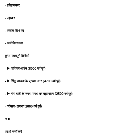
- इतिहासकार
- स्łott
- अज्ञात लिপি का
- अर्थ निकालना
कुछ महत्वपूर्ण तिथियाँ
- ▶ कृषि का आरंभ (8000 वर्ष पूर्व)
- ▶ सिंधु सभ्यता के प्रथम नगर (4700 वर्ष पूर्व)
- ▶ गंगा घाटी के नगर, मगध का बड़ा राज्य (2500 वर्ष पूर्व)
- वर्तमान (लगभग 2000 वर्ष पूर्व)
9 ■
आओं चर्चों करें