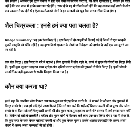
नाम मिलेगी। अकसर हम पुराने स्थानों के लिए उन नामों का प्रयोग करते हैं, जो आज प्रचलित हैं, क्योंकि हमें शांत
नहीं है कि उस काल में इनके क्या नाम रहे होंगे। साथ ही वे यह भी सीखने लगे होंगे कि यह अनाज कहाँ उगते थे और
कब पककर तैयार होते थे। ऐसा करते-करते लोगों ने इन अनाजों को खुद पैदा करना सीख लिया होगा।
शैल चित्रकला : इनसे हमं क्या पता चलता है?
Image summary: यह एक रेखाचित्र है। इस चित्र में दो आकृतियाँ दिखाई गई हैं जिनमें से एक आकृति
दूसरी आकृति को खींच रही है। यह दृश्य किसी प्रकार के संघर्ष या नियंत्रण को दर्शाता है जहाँ एक पक्ष दूसरे पक्ष
पर हावी है।
एक शैल चित्र। इस चित्र के बारे में बताओ। जिन गुफाओं में लोग रहते थे, उनमें से कुछ की दीवारों पर चित्र मिले
हैं। इनमें कुछ सुन्दर उदाहरण मध्य प्रदेश और दक्षिणी उत्तर प्रदेश की गुफाओं से मिले चित्र हैं। इनमें जंगली
जानवेंरों का बड़ी कुशलता से सजीव चित्रण किया गया है।
कौन क्या करता था?
हमने पढ़ा कि आरंभिक लोग शिकार तथा फल-मूल का संग्रह किया करते थे। वे पत्थरों के औजार और गुफाओं में
चित्र बनाते थे। क्या हमें कोई ऐसे साध्य मिलते हैं जिनसे पता चले कि महीलाएँ शिकार करती थीं या पुरुष और जीरा
बनाते थे या फिर महीलाएँ चित्रकारी करती थीं और पुरुष फल-मूल इकल्य करते थे? वास्तव में, हमं इसका जान नहीं
है। लेकिन दो बातें हो सकती हैं। महीला और पुरुष दोनों ने मिलकर कई काम एक साथ किया होगा। यह भी संभव है,
कि कुछ तरह के काम केवल महीलाएँ करती थीं और कुछ केवल पुरुष। इसके अलावा उपमहाद्वीप के अलग-अलग
क्षेत्रों में अलग-अलग परम्पराएँ भी रही होगी।