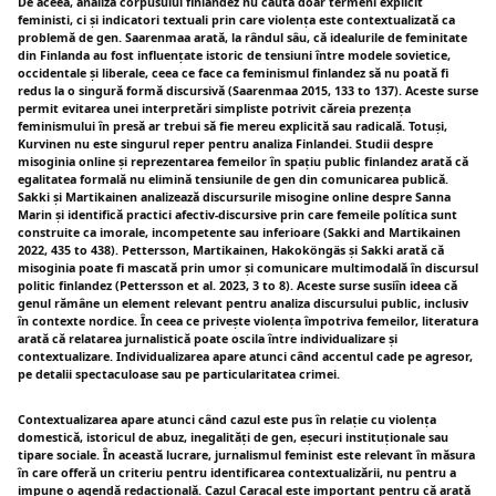
De aceea, analiza corpusului finlandez nu caută doar termeni explicit
feministi, ci și indicatori textuali prin care violența este contextualizată ca
problemă de gen. Saarenmaa arată, la rândul sâu, că idealurile de feminitate
din Finlanda au fost influențate istoric de tensiuni între modele sovietice,
occidentale și liberale, ceea ce face ca feminismul finlandez să nu poată fi
redus la o singură formă discursivă (Saarenmaa 2015, 133 to 137). Aceste surse
permit evitarea unei interpretări simpliste potrivit căreia prezența
feminismului în presă ar trebui să fie mereu explicită sau radicală. Totuși,
Kurvinen nu este singurul reper pentru analiza Finlandei. Studii despre
misoginia online și reprezentarea femeilor în spațiu public finlandez arată că
egalitatea formală nu elimină tensiunile de gen din comunicarea publică.
Sakki și Martikainen analizează discursurile misogine online despre Sanna
Marin și identifică practici afectiv-discursive prin care femeile política sunt
construite ca imorale, incompetente sau inferioare (Sakki and Martikainen
2022, 435 to 438). Pettersson, Martikainen, Hakoköngäs și Sakki arată că
misoginia poate fi mascată prin umor și comunicare multimodală în discursul
politic finlandez (Pettersson et al. 2023, 3 to 8). Aceste surse susiîn ideea că
genul rămâne un element relevant pentru analiza discursului public, inclusiv
în contexte nordice. În ceea ce privește violența împotriva femeilor, literatura
arată că relatarea jurnalistică poate oscila între individualizare și
contextualizare. Individualizarea apare atunci când accentul cade pe agresor,
pe detalii spectaculoase sau pe particularitatea crimei.
Contextualizarea apare atunci când cazul este pus în relație cu violența
domestică, istoricul de abuz, inegalități de gen, eșecuri instituționale sau
tipare sociale. În această lucrare, jurnalismul feminist este relevant în măsura
în care offeră un criteriu pentru identificarea contextualizării, nu pentru a
impune o agendă redacțională. Cazul Caracal este important pentru că arată