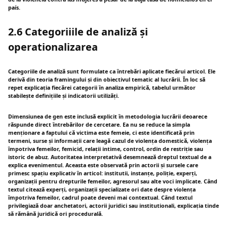
país.
2.6 Categoriiile de analiză și
operationalizarea
Categoriile de analiză sunt formulate ca întrebări aplicate fiecărui articol. Ele
derivă din teoria framingului și din obiectivul tematic al lucrării. În loc să
repet explicația fiecărei categorii în analiza empirică, tabelul următor
stabilește definițiile și indicatorii utilizăți.
Dimensiunea de gen este inclusă explicit în metodologia lucrării deoarece
răspunde direct întrebărilor de cercetare. Ea nu se reduce la simpla
menționare a faptului că victima este femeie, ci este identificată prin
termeni, surse și informații care leagă cazul de violența domestică, violența
împotriva femeilor, femicid, relații intime, control, ordin de restriție sau
istoric de abuz. Autoritatea interpretativă desemnează dreptul textual de a
explica evenimentul. Aceasta este observată prin actorii și sursele care
primesc spațiu explicativ în articol: institutii, instanțe, poliție, experți,
organizații pentru drepturile femeilor, agresorul sau alte voci implicate. Când
textul citează experți, organizații specializate ori date despre violența
împotriva femeilor, cadrul poate deveni mai contextual. Când textul
privilegiază doar anchetatori, actorii juridici sau institutionali, explicația tinde
să rămână juridică ori procedurală.