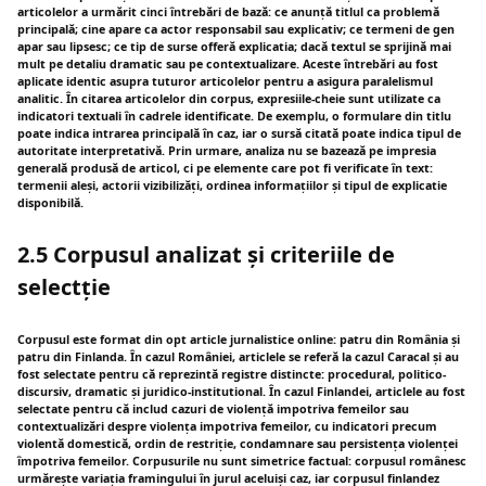
articolelor a urmărit cinci întrebări de bază: ce anunță titlul ca problemă
principală; cine apare ca actor responsabil sau explicativ; ce termeni de gen
apar sau lipsesc; ce tip de surse offeră explicatia; dacă textul se sprijină mai
mult pe detaliu dramatic sau pe contextualizare. Aceste întrebări au fost
aplicate identic asupra tuturor articolelor pentru a asigura paralelismul
analitic. În citarea articolelor din corpus, expresiile-cheie sunt utilizate ca
indicatori textuali în cadrele identificate. De exemplu, o formulare din titlu
poate indica intrarea principală în caz, iar o sursă citată poate indica tipul de
autoritate interpretativă. Prin urmare, analiza nu se bazează pe impresia
generală produsă de articol, ci pe elemente care pot fi verificate în text:
termenii aleși, actorii vizibilizăți, ordinea informațiilor și tipul de explicatie
disponibilă.
2.5 Corpusul analizat și criteriile de
selectție
Corpusul este format din opt article jurnalistice online: patru din România și
patru din Finlanda. În cazul României, articlele se referă la cazul Caracal și au
fost selectate pentru că reprezintă registre distincte: procedural, politico-
discursiv, dramatic și juridico-institutional. În cazul Finlandei, articlele au fost
selectate pentru că includ cazuri de violență impotriva femeilor sau
contextualizări despre violența impotriva femeilor, cu indicatori precum
violentă domestică, ordin de restriție, condamnare sau persistența violenței
împotriva femeilor. Corpusurile nu sunt simetrice factual: corpusul românesc
urmărește variația framingului în jurul aceluiși caz, iar corpusul finlandez