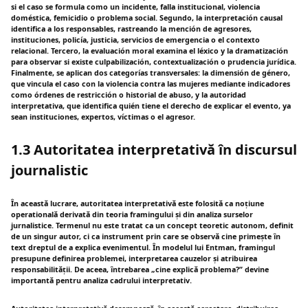
si el caso se formula como un incidente, falla institucional, violencia
doméstica, femicidio o problema social. Segundo, la interpretación causal
identifica a los responsables, rastreando la mención de agresores,
instituciones, policía, justicia, servicios de emergencia o el contexto
relacional. Tercero, la evaluación moral examina el léxico y la dramatización
para observar si existe culpabilización, contextualización o prudencia jurídica.
Finalmente, se aplican dos categorías transversales: la dimensión de género,
que vincula el caso con la violencia contra las mujeres mediante indicadores
como órdenes de restricción o historial de abuso, y la autoridad
interpretativa, que identifica quién tiene el derecho de explicar el evento, ya
sean instituciones, expertos, víctimas o el agresor.
1.3 Autoritatea interpretativă în discursul
journalistic
În această lucrare, autoritatea interpretativă este folosită ca noțiune
operatională derivată din teoria framingului și din analiza surselor
jurnalistice. Termenul nu este tratat ca un concept teoretic autonom, definit
de un singur autor, ci ca instrument prin care se observă cine primește în
text dreptul de a explica evenimentul. În modelul lui Entman, framingul
presupune definirea problemei, interpretarea cauzelor și atribuirea
responsabilității. De aceea, întrebarea „cine explică problema?” devine
importantă pentru analiza cadrului interpretativ.