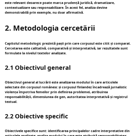
este relevant deoarece poate marca prudență juridică, dramatizare,
contextualizare sau responsabilizare. În acest fel, analiza devine
demonstrabilă prin exemple, nu doar afirmativă.
2. Metodologia cercetärii
Capitolul metodologic prezintă pașii prin care corpusul este citit și comparat.
Cercetarea este calitativă, comparativă și interpretativă, iar rezultatele sunt
formulate la nivelul textelor analizate.
2.1 Obiectivul general
Obiectivul general al lucrării este analizarea modului în care articolele
selectate din corpusul românesc și corpusul finlandez încadrează jurnalistic
violența împotriva femeilor prin definirea problemei, atribuirea
responsabilității, dimensiunea de gen, autoritatea interpretativă și registrul
textual.
2.2 Obiective specific
Obiectivele specifice sunt: identificarea principalelor cadre interpretative din
articolele analizate; analiza modului în care este atribuită responsabilitatea;