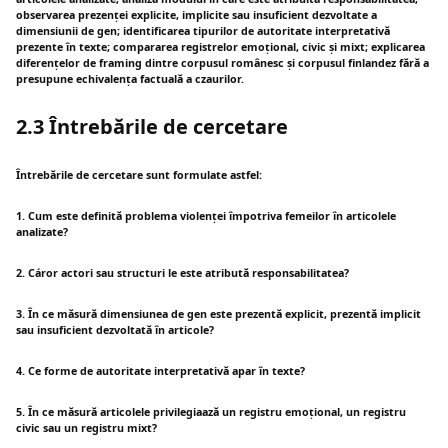
observarea prezenței explicite, implicite sau insuficient dezvoltate a
dimensiunii de gen; identificarea tipurilor de autoritate interpretativă
prezente în texte; compararea registrelor emoțional, civic și mixt; explicarea
diferențelor de framing dintre corpusul românesc și corpusul finlandez fără a
presupune echivalența factuală a czaurilor.
2.3 Întrebările de cercetare
Întrebările de cercetare sunt formulate astfel:
1. Cum este definită problema violenței împotriva femeilor în articolele
analizate?
2. Cáror actori sau structuri le este atribută responsabilitatea?
3. În ce măsură dimensiunea de gen este prezentă explicit, prezentă implicit
sau insuficient dezvoltată în articole?
4. Ce forme de autoritate interpretativă apar în texte?
5. În ce măsură articolele privilegiaază un registru emoțional, un registru
civic sau un registru mixt?