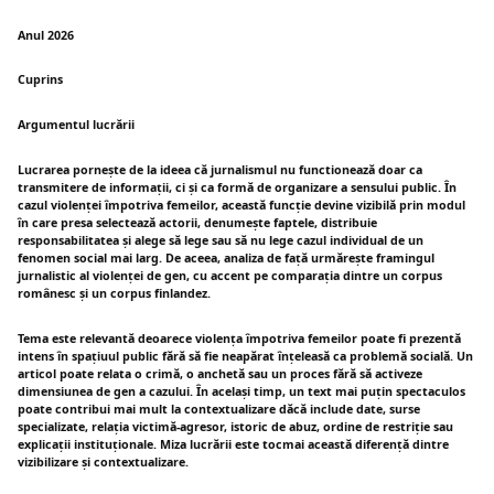
Anul 2026
Cuprins
Argumentul lucrării
Lucrarea pornește de la ideea că jurnalismul nu functionează doar ca
transmitere de informații, ci și ca formă de organizare a sensului public. În
cazul violenței împotriva femeilor, această funcție devine vizibilă prin modul
în care presa selectează actorii, denumește faptele, distribuie
responsabilitatea și alege să lege sau să nu lege cazul individual de un
fenomen social mai larg. De aceea, analiza de față urmărește framingul
jurnalistic al violenței de gen, cu accent pe comparația dintre un corpus
românesc și un corpus finlandez.
Tema este relevantă deoarece violența împotriva femeilor poate fi prezentă
intens în spațiuul public fără să fie neapărat înțeleasă ca problemă socială. Un
articol poate relata o crimă, o anchetă sau un proces fără să activeze
dimensiunea de gen a cazului. În același timp, un text mai puțin spectaculos
poate contribui mai mult la contextualizare dăcă include date, surse
specializate, relația victimă-agresor, istoric de abuz, ordine de restriție sau
explicații instituționale. Miza lucrării este tocmai această diferență dintre
vizibilizare și contextualizare.