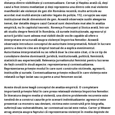
distanța dintre vizibilitate și contextualizare. Cernat și Hașdeu arată că, deși
cazul a fost intens mediatizat și deși reprezenta una dintre cele mai violente
manifestări ale violenței de gen din România recentă, multe articole au
acordat mai multă atenție cadrelor legate de poliție, 112, corupție sau eșec
instituțional decât dimensiunii de gen. Această observație susiîn aleegerea
temei, dar detalile despre cazul Caracal sunt dezvoltate mai ales în analiza
empirică, nu în capitolul teoretic. Rovença Frumușani și Stoica arată, într-un
alt studiu despre femicid în România, că sursele instituționale, agresorul și
actorii juridici sunt adesea mai vizibili decât vocile capable să ofere o
interpretare structurală asupra violenței împotriva femeilor. Această
observație introduce conceptul de autoritate interpretativă, folosit în lucrare
pentru a descrie cine are dreptul textual de a explica evenimentul.
Autoritatea interpretativă nu se referă doar la cine este citat, ci la ce tip de
cunoăștere devine dominantă: juridică, institutională, politică, feministă,
statistică sau experiențială. Relevanța jurnalismului feminist pentru lucrarea
de față constă în două aspecte: reprezentarea și contextualizarea.
Reprezentarea privește modul în care sunt construite victimele, agresorii,
instituțiile și sursele. Contextualizarea privește măsură în care violența este
relatată ca fapt izolat sau ca parte a unui fenomen social.
Aceste două zone leagă conceptul de analiza empirică. O completare
importantă privește felul în care presa relatează violența împotriva femeilor.
În literatura despre media și violentă, una dintre problemele recurente este
tendină de a construi cazurile prin scenarii individualizante: agresorul este
prezentat ca monstru sau deviant, victima este construită prin biografia,
suferință sau vulnerabilitate, iar contextual social este redus. Carter și Weaver
atrag atenția asupra faptului că reprezentarea violenței în media depinde de