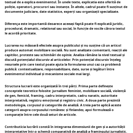
textual de a explica evenimentul. În unele texte, explicatia este oferită de
poliție, operatori, procurori sau instanțe. În altele, cadrul poate fi susținut de
documente judiciare, date statistice, experți sau organizații specializate.
Diferença este importantã deoarece aceeași faptă poate fi explicată juridic,
procedural, dramatic, relational sau social, în funcție de vocile cărora textul
le acordă prioritate.
Lucrarea nu măsoară efectele asupra publicului și nu susține că un articol
produce automat mobilizare socială. Nu sunt analizate comentarii, reacții ale
capitilor, proteste sau schimbări de opinie. Analiza rămâne la nivel textual și
discută potențialul discursiv al articolelor. Prin potențial discursiv înțeleg
resursele prin care textul poate ajuta la formularea unui caz ca problemă
publică: contextualizare, responsabilizare, date, surse și legături între
evenimentul individual și mecanisme sociale mai largi.
Structura lucrarii este organizată în trei părți. Prima parte definește
conceptele teoretice folosite: jurnalism feminist, mobilizare socială, violență
de gen, femicid, framing, cadru interpretativ, cadru narativ, autoritate
interpretativă, registru emoțional și registru civic. A doua parte prezintă
metodologia, corpusul și categoriile de analiză. A treia parte aplică aceste
categorii asupra corpusului românesc și finlandez, apoi formulează o
comparație între cele două seturi de articole.
Contributícia lucrării constă în integrarea dimensiunii de gen și a autorității
interpretative într-o schemă comparativă de analiză a framingului jurnalistic.