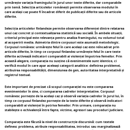
urmărește variația framingului în jurul unor texte diferite, dar comparabile
prin temă. Selectția articolelor românești permite observarea modului în
care același caz poate fi încadrat diferit de publicații diferite sau de articole
diferite.
Selectția articolelor finlandeze permite observarea diferenței dintre relatarea
unui caz concret și contextualizarea statistică sau socială. În ambele situații,
criteriul principal este relevanța pentru analiza framingului, nu volumul total
al acoperirii media. Asimetria dintre corpusuri este asumată metodologic.
Corpusul românesc urmărește felul în care același caz este reîncadrat prin
articole diferite, în timp ce corpusul finlandez urmărește felul în care texte
diferite activează indicatori comparabili ai violenței împotriva femeilor. Prin
această alegere, comparația nu susține că evenimentele sunt identice, ci
verifică modul în care apar aceleași categorii analitice: definirea problemei,
atribuirea responsabilității, dimensiunea de gen, autoritatea interpretativă și
registrul textual.
Este important de precizat că scopul comparației nu este compararea
evenimentelor în sine, ci compararea cadrelor interpretative. Corpusul
românesc pornește de la același caz și observă variația cadrelor în jurul lui, în
timp ce corpusul finlandez pornește de la texte diferite și observă indicatori
comparabili ai violenței în potriva femeilor. Prin urmare, comparația nu
stabilește o echivalență între fapte, victime, agresori sau proceduri judiciare.
Comparația este făcută la nivel de constructție discursivă: cum textele
definesc problema, atribuie responsabilitatea, introduc sau marginalizează