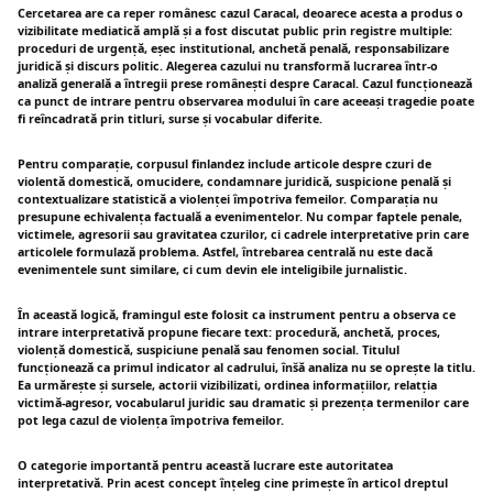
Cercetarea are ca reper românesc cazul Caracal, deoarece acesta a produs o
vizibilitate mediatică amplă și a fost discutat public prin registre multiple:
proceduri de urgență, eșec institutional, anchetă penală, responsabilizare
juridică și discurs politic. Alegerea cazului nu transformă lucrarea într-o
analiză generală a întregii prese românești despre Caracal. Cazul funcționează
ca punct de intrare pentru observarea modului în care aceeași tragedie poate
fi reîncadrată prin titluri, surse și vocabular diferite.
Pentru comparație, corpusul finlandez include articole despre czuri de
violentă domestică, omucidere, condamnare juridică, suspicione penală și
contextualizare statistică a violenței împotriva femeilor. Comparația nu
presupune echivalența factuală a evenimentelor. Nu compar faptele penale,
victimele, agresorii sau gravitatea czurilor, ci cadrele interpretative prin care
articolele formulază problema. Astfel, întrebarea centrală nu este dacă
evenimentele sunt similare, ci cum devin ele inteligibile jurnalistic.
În această logică, framingul este folosit ca instrument pentru a observa ce
intrare interpretativă propune fiecare text: procedură, anchetă, proces,
violență domestică, suspiciune penală sau fenomen social. Titulul
funcționează ca primul indicator al cadrului, înšă analiza nu se oprește la titlu.
Ea urmărește și sursele, actorii vizibilizati, ordinea informațiilor, relatția
victimă-agresor, vocabularul juridic sau dramatic și prezența termenilor care
pot lega cazul de violența împotriva femeilor.
O categorie importantă pentru această lucrare este autoritatea
interpretativă. Prin acest concept înțeleg cine primește în articol dreptul