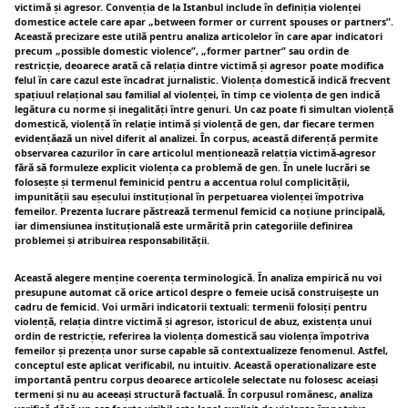
victimă și agresor. Convenția de la Istanbul include în definiția violenței
domestice actele care apar „between former or current spouses or partners”.
Această precizare este utilă pentru analiza articolelor în care apar indicatori
precum „possible domestic violence”, „former partner” sau ordin de
restricție, deoarece arată că relația dintre victimă și agresor poate modifica
felul în care cazul este încadrat jurnalistic. Violența domestică indică frecvent
spațiuul relațional sau familial al violenței, în timp ce violența de gen indică
legătura cu norme și inegalități între genuri. Un caz poate fi simultan violență
domestică, violență în relație intimă și violență de gen, dar fiecare termen
evidențăază un nivel diferit al analizei. În corpus, această diferență permite
observarea cazurilor în care articolul menționează relatția victimă-agresor
fără să formuleze explicit violența ca problemă de gen. În unele lucrări se
folosește și termenul feminicid pentru a accentua rolul complicității,
impunității sau eșecului instituțional în perpetuarea violenței împotriva
femeilor. Prezenta lucrare păstrează termenul femicid ca noțiune principală,
iar dimensiunea instituțională este urmărită prin categoriile definirea
problemei și atribuirea responsabilității.
Această alegere menține coerența terminologică. În analiza empirică nu voi
presupune automat că orice articol despre o femeie ucisă construișește un
cadru de femicid. Voi urmări indicatorii textuali: termenii folosiți pentru
violență, relația dintre victimă și agresor, istoricul de abuz, existența unui
ordin de restricție, referirea la violența domestică sau violența împotriva
femeilor și prezența unor surse capable să contextualizeze fenomenul. Astfel,
conceptul este aplicat verificabil, nu intuitiv. Această operationalizare este
importantă pentru corpus deoarece articolele selectate nu folosesc aceiași
termeni și nu au aceeași structură factuală. În corpusul românesc, analiza