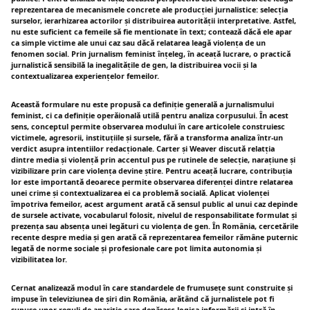
reprezentarea de mecanismele concrete ale producției jurnalistice: selecția
surselor, ierarhizarea actorilor și distribuirea autorității interpretative. Astfel,
nu este suficient ca femeile să fie mentionate în text; contează dăcă ele apar
ca simple victime ale unui caz sau dăcă relatarea leagă violența de un
fenomen social. Prin jurnalism feminist înțeleg, în aceață lucrare, o practică
jurnalistică sensibilă la inegalitățile de gen, la distribuirea vocii și la
contextualizarea experiențelor femeilor.
Această formulare nu este propusă ca definiție generală a jurnalismului
feminist, ci ca definiție operăională utilă pentru analiza corpusului. În acest
sens, conceptul permite observarea modului în care articolele construiesc
victimele, agresorii, instituțiile și sursele, fără a transforma analiza într-un
verdict asupra intentiilor redacționale. Carter și Weaver discută relatția
dintre media și violență prin accentul pus pe rutinele de selecție, narațiune și
vizibilizare prin care violența devine știre. Pentru aceață lucrare, contribuția
lor este importantă deoarece permite observarea diferenței dintre relatarea
unei crime și contextualizarea ei ca problemă socială. Aplicat violenței
împotriva femeilor, acest argument arată că sensul public al unui caz depinde
de sursele activate, vocabularul folosit, nivelul de responsabilitate formulat și
prezența sau absența unei legături cu violența de gen. În România, cercetările
recente despre media și gen arată că reprezentarea femeilor rămâne puternic
legată de norme sociale și profesionale care pot limita autonomia și
vizibilitatea lor.
Cernat analizează modul în care standardele de frumusețe sunt construite și
impuse în televiziunea de șiri din România, arătând că jurnalistele pot fi
supuse unor reguli de apariție care depășesc logica informării și intră în