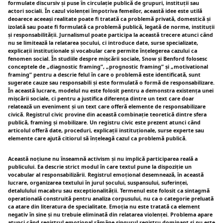
formulate discursiv și puse în circulație publică de grupuri, instituții sau
actori sociali. În cazul violenței împotriva femeilor, această idee este utilă
deoarece aceeași realitate poate fi tratată ca problemă privată, domestică și
izolată sau poate fi formulată ca problemă publică, legată de norme, instituții
și responsabilității. Jurnalismul poate participa la această trecere atunci când
nu se limitează la relatarea șocului, ci introduce date, surse specializate,
explicații instituționale și vocabular care permite înțelegerea cazului ca
fenomen social. În studiile despre mișcării sociale, Snow și Benford folosesc
conceptele de „diagnostic framing”, „prognostic framing” și „motivational
framing” pentru a descrie felul în care o problemă este identificată, sunt
sugerate cauze sau responsabili și este formulată o formă de responsabilizare.
În această lucrare, modelul nu este folosit pentru a demonstra existența unei
mișcării sociale, ci pentru a justifica diferența dintre un text care doar
relatează un eveniment și un text care offeră elemente de responsabilizare
civică. Registrul civic provine din această combinație teoretică dintre sfera
publică, framing și mobilizare. Un registru civic este prezent atunci când
articolul offeră date, proceduri, explicații instituționale, surse experte sau
elemente care ajută citiorul să înțeleagă cazul ca problemă publică.
Această noțiune nu înseamnă activism și nu implică participarea reală a
publicului. Ea descrie strict modul în care textul pune la dispoziție un
vocabular al responsabilizării. Registrul emoțional desemnează, în această
lucrare, organizarea textului în jurul șocului, suspansului, suferinței,
detalulului macabru sau exceptionalității. Termenul este folosit ca sintagmă
operatională construită pentru analiza corpusului, nu ca o categorie preluată
ca atare din literatura de specialitate. Emoția nu este tratată ca element
negativ în sine și nu trebuie eliminată din relatarea violenței. Problema apare
atunci când registrul emoțional rămâne singurul registru dominant și nu este