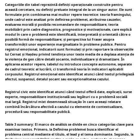
Categoriiile din tabel reprezintă definiți operaționale construite pentru
această cercetare, nu definiți preluate integral de la un singur autor. Ele sunt
formulate prin combinarea mai multor repere teoretice: teoria framingului,
unde cadrul este analizat prin definirea problemei, atribuirea cauzelor,
evaluarea morală și posibila recomandare de responsabilizare; teoria
mobilizării prin cadre diagnostice, prognostice și motivaționale, care explică
modul în care o problemă este identificată, interpretată și orientată către o
posibilă formă de responsabilizare; și perspectiva lui Fraser asupra
transformății unor experiențe marginalizate în probleme publice. Pentru
registrul emoțional, indicatorii sunt formulați și prin raportare la observațiile
lui Cernat și Hașdeu privind tendința unor texte media de a deplasa atenția de
la violența de gen către detalii șocante, individualizare și dramatizare. În
aplicarea acestor repere, tabelul nu introduce concepte autonome, separate
de cadrul teoretic al lucrării, ci transformă teoria în indicatori aplicabili
corpusului. Registrul emoțional este identificat atunci când textul privilegiază
afectul, suspansul, detalul șocant sau exceptionalitatea cazului.
Registrul civic este identificat atunci când textul offeră date, explicații, surse
experte, responsabilizare instituțională sau legături cu o problemă socială
mai largă. Registrul mixt desemnează situação în care aceeași relatare
combină încărcătura afectivă a cazului cu elemente de contextualizare,
procedură sau responsabilitate publică.
Table 3 summary: El marco de análisis se divide en cinco categorías clave para
examinar textos. Primero, la Definirea problemei busca identificar el
problema central mediante el título, el lead y el tema dominante. Segundo, la