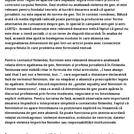
controlul corpului feminin. Deși studiul nu analizează violența de gen, el este
relevant pentru fundalul teoretic al lucrării deoarece arată că spațiul
jurnalistic nu este separat de norme de gen. Tot în context românesc, Băluță
arată că media digitală radicală poate participa la producerea unor forme
alternative de cunoaștere despre gen, în special în campanii anti-gen și anti-
LGBTQ+. Această observație este relevantă deoarece indică faptul că genul nu
este doar o temă socială, ci și un teren de dispută discursivă. În analiza de
față, această idee ajută la înțelegerea modului în care absența sau
marginalizarea dimensiunii de gen într-un articol poate avec consecinție
asupra felului în care problema este formulată textual.
Pentru contextul finlandez, Kurvinen este relevantă deoarece analizează
relația dintre egalitatea de gen, feminism și profesia jurnalistică în Finlanda.
Tensiunea este vizibilă chiar în formula din titlul articolului, „I have always
said that I am not a feminist, but…”, care sugerează o distanțare declarativă
față de termenul feminism, dar nu neapărat o absență a preocupărilor legate
de egalitate. Studiul discută experiențe de „gender equality and feminism in
Finnish newsrooms”, ceea ce arată că dimensiunea de gen poate apărea în
discursul profesional prin forme moderate, negociate și nu întotdeauna
explicit militante. Pentru lucrarea de față, această observație este importantă
deoarece împiedică o interpretare simplistă a contextului finlandez. Faptul că
feminismul nu apare întotdeauna ca poziționare explicită nu înseamnă că
dimensiunea de gen este absentă. Ea poate funcționa prin atenția acordată
relației victimă-agresor, violenței domestice, ordinului de restricție, datelor
despre violența împotriva femeilor sau responsabilității instituționale.