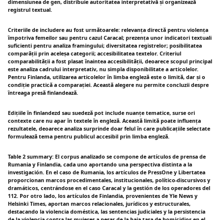
dimensiunea de gen, distribuie autoritatea interpretativă și organizează
registrul textual.
Criteriile de includere au fost următoarele: relevanța directă pentru violența
împotriva femeilor sau pentru cazul Caracal; prezența unor indicatori textuali
suficienti pentru analiza framingului; diversitatea registrelor; posibilitatea
comparății prin aceleșa categorii; accesibilitatea textelor. Criteriul
comparabilității a fost plasat înaintea accesibilității, deoarece scopul principal
este analiza cadrului interpretativ, nu simpla disponibilitate a articolelor.
Pentru Finlanda, utilizarea articolelor în limba engleză este o limită, dar și o
condiție practică a comparației. Această alegere nu permite concluzii despre
întreaga presă finlandează.
Edițiile în finlandezd sau suedeză pot include nuanțe tematice, surse ori
contexte care nu apar în textele în engleză. Această limită poate influența
rezultatele, deoarece analiza surprinde doar felul în care publicațiile selectate
formulează tema pentru publicul accesibil prin limba engleză.
Table 2 summary: El corpus analizado se compone de artículos de prensa de
Rumania y Finlandia, cada uno aportando una perspectiva distinta a la
investigación. En el caso de Rumania, los artículos de PressOne y Libertatea
proporcionan marcos procedimentales, institucionales, político-discursivos y
dramáticos, centrándose en el caso Caracal y la gestión de los operadores del
112. Por otro lado, los artículos de Finlandia, provenientes de Yle News y
Helsinki Times, aportan marcos relacionales, jurídicos y estructurales,
destacando la violencia doméstica, las sentencias judiciales y la persistencia
de la violencia contra las mujeres a pesar de la baja tasa de homicidios en el