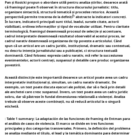
Pan și Kosicki propun o abordare utilă pentru analiza știrilor, deoarece arată
că framingul poate fi observat în structura discursului jurnalistic: titlu,
organizare sintactică, structură tematică și procedee retorice. Această
perspectivă permite trecerea de la definițiི་ abstracte la indicatori concreți.
În lucrare, indicatorii principali sunt titlul, leadul, sursele citate, actorii
vizibilizati, ordinea informațiilor și tipul de vocabular utilizat. Pentru claritate
terminologică, framingul desemnează procesul de selecție și accentuare,
cadrul interpretativ desemnează rezultatul observabil al acestui proces, iar
cadrul narativ desemnează organizarea de tip poveste a articolului. Când
spun că un articol are un cadru juridic, instituțional, dramatic sau contextual,
nu descriu intenția jurnalistului sau a publicației, ci structura textuală
dominantă. Când folosesc expresia cadru narativ, mă refer la succesiunea
evenimentelor, actorii centrați, suspansul și detaliile care produc organizarea
povestirii.
Această distinctție este importantă deoarece un articol poate avea un cadru
interpretativ instituțional și, simultan, un cadru narativ dramatic. De
exemplo, un text poate discuta eșecuri ale poliției, dar să o facă prin detalii
ale anchetei care cresc suspansul. Invers, un text poate avea un cadru juridic
sobru, dar să păstreze în fundal dimensiunea relatională a violenței. Analiza
trebuie să observe aceste combinații, nu să reducă articolul la o singură
etichetă.
: Table 1 summary: La adaptación de las funciones de framing de Entman para
el análisis de casos de violencia. El marco se divide en tres funciones
principales y dos categorías transversales. Primero, la definición del problema
se analiza mediante el título, el lead y la temática dominante para determinar