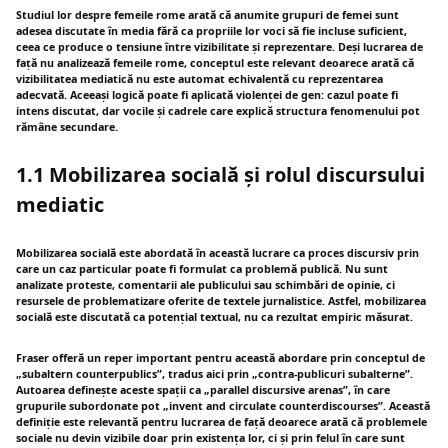
Studiul lor despre femeile rome arată că anumite grupuri de femei sunt
adesea discutate în media fără ca propriile lor voci să fie incluse suficient,
ceea ce produce o tensiune între vizibilitate și reprezentare. Deși lucrarea de
față nu analizează femeile rome, conceptul este relevant deoarece arată că
vizibilitatea mediatică nu este automat echivalentă cu reprezentarea
adecvată. Aceeași logică poate fi aplicată violenței de gen: cazul poate fi
intens discutat, dar vocile și cadrele care explică structura fenomenului pot
rămâne secundare.
1.1 Mobilizarea socială și rolul discursului
mediatic
Mobilizarea socială este abordată în această lucrare ca proces discursiv prin
care un caz particular poate fi formulat ca problemă publică. Nu sunt
analizate proteste, comentarii ale publicului sau schimbări de opinie, ci
resursele de problematizare oferite de textele jurnalistice. Astfel, mobilizarea
socială este discutată ca potențial textual, nu ca rezultat empiric măsurat.
Fraser offeră un reper important pentru această abordare prin conceptul de
„subaltern counterpublics”, tradus aici prin „contra-publicuri subalterne”.
Autoarea definește aceste spații ca „parallel discursive arenas”, în care
grupurile subordonate pot „invent and circulate counterdiscourses”. Această
definiție este relevantă pentru lucrarea de față deoarece arată că problemele
sociale nu devin vizibile doar prin existența lor, ci și prin felul în care sunt