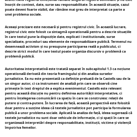
însoțit de context, date, surse sau responsabilitate. În această situație, cazul
poate deveni foarte vizibil, dar rămâne mai greu de interpretat ca parte a
unei problema sociale.
Aceeași precizare este necesară și pentru registrul civic. În această lucrare,
registrul civic este folosit ca sintagmă operatională pentru a descrie situațiile
în care textul pune la dispoziție date, explicati i institutionale, surse
specializate, proceduri sau elemente de responsabilizare publică. Termenul nu
desemnează activism și nu presupune participarea reală a publicului, ci
descrie strict modul în care textul poate organiza discursiv o problemă ca
problemă publică.
Autoritatea interpretativă este tratată separat în subcapitolul 1.3 ca noțiune
operatională derivată din teoria framingului și din analiza surselor
jurnalistice. Ea nu este prezentată ca definiție preluată de la Castells sau de la
un singur autor, ci ca instrument de analiză prin care se observă cine
primește în text dreptul de a explica evenimentul. Castells este relevant
pentru această discuție nu pentru definirea autorității interpretative, ci
pentru înțelegerea comunicării ca spațiu în care se construiesc relații de
putere și contra-putere. În lucrarea de față, această perspectivă este folosită
doar pentru a susține ideea că textele jurnalistice pot participa la formularea
publică a unor problema sociale. Aplicată la analiza de față, ideea sugerează că
textele jurnalistice nu sunt doar vehicule de informație, ci și spații în care se
organizează interpretări despre responsabilitate, instituții, victime și violență
împotriva femeilor.