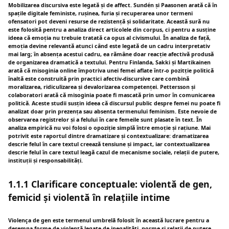
Mobilizarea discursiva este legată și de affect. Sundén și Paasonen arată că în
spațile digitale feministe, rușinea, furia și recuperarea unor termeni
ofensatori pot deveni resurse de rezistență și solidaritate. Această sură nu
este folosită pentru a analiza direct articolele din corpus, ci pentru a susține
ideea că emoția nu trebuie tratată ca opus al civismului. În analiza de față,
emoția devine relevantă atunci când este legată de un cadru interpretativ
mai larg; în absența acestui cadru, ea rămâne doar reacție afectivă produsă
de organizarea dramatică a textului. Pentru Finlanda, Sakki și Martikainen
arată că misoginia online împotriva unei femei aflate într-o pozitție politică
înaltă este construită prin practici afectiv-discursive care combină
moralizarea, ridiculizarea și devalorizarea competenței. Pettersson și
colaboratori arată că misoginia poate fi mascată prin umor în comunicarea
politică. Aceste studii susțin ideea că discursul public despre femei nu poate fi
analizat doar prin prezența sau absenta termenului feminism. Este nevoie de
observarea registrelor și a felului în care femeile sunt plasate în text. În
analiza empirică nu voi folosi o opoziție simplă între emoție și rațiune. Mai
potrivit este raportul dintre dramatizare și contextualizare: dramatizarea
descrie felul în care textul creează tensiune și impact, iar contextualizarea
descrie felul în care textul leagă cazul de mecanisme sociale, relații de putere,
instituții și responsabilități.
1.1.1 Clarificare conceptuale: violentă de gen,
femicid și violentă în relațiile intime
Violença de gen este termenul umbrelã folosit în această lucrare pentru a
desemna forme de violență legate de inegalităti, norme și relații de putere