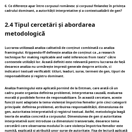
6. Ce diferențe apar între corpusul românesc și corpusul finlandez în privința
cadrului dominant, a autorității interpretative și a contextualizării de gen?
2.4 Tipul cercetäri și abordarea
metodologică
Lucrarea utilizează analiza calitativă de conținut combinată cu analiza
framingului. Krippendorff definește analiza de conținut ca „a research
technique for making replicable and valid inferences from texts” către
contextele utilizății lor. Aceată definiti este relevantă pentru lucrarea de față
deoarece analiza nu urmărește impresii generale desprre articole, ci
indicatori textuali verificabili: titluri, leaduri, surse, termeni de gen, tipuri de
responsabilitate și registru dominant.
Analiza framingului este aplicată pornind de la Entman, care arată că un
cadru poate organiza definirea problemei, interpretarea cauzală, evaluarea
morală și posibilele forme de responsabilizare. În această cercetare, aceste
funcții sunt adaptate la tema violenței împotriva femeilor prin cinci categorii
principale: definirea problemei, atribuirea responsabilității, dimensiunea de
gen, autoritatea interpretativă și registrul textual. Astfel, metodologia leagă
teoria de analiza concretă a corpusului. Dimensiunea de gen și autoritatea
interpretativă sunt introduse ca dimensiuni transversale, deoarece tema
cercetării cere observarea modului în care violența împotriva femeilor este
numită, explicată și atribuită unor surse de autoritate. Fișa de lectură aplicată