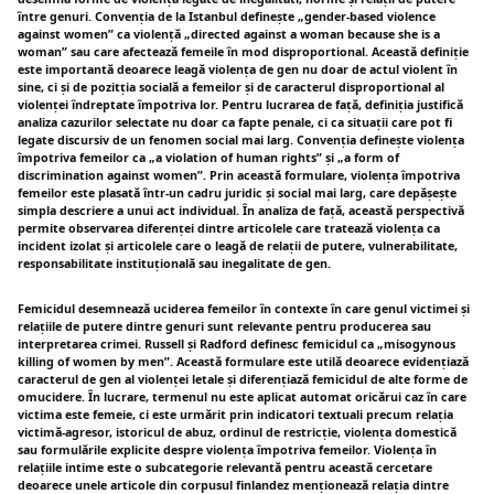
între genuri. Convenția de la Istanbul definește „gender-based violence
against women” ca violență „directed against a woman because she is a
woman” sau care afectează femeile în mod disproportional. Această definiție
este importantă deoarece leagă violența de gen nu doar de actul violent în
sine, ci și de pozitția socială a femeilor și de caracterul disproportional al
violenței îndreptate împotriva lor. Pentru lucrarea de față, definiția justifică
analiza cazurilor selectate nu doar ca fapte penale, ci ca situații care pot fi
legate discursiv de un fenomen social mai larg. Convenția definește violența
împotriva femeilor ca „a violation of human rights” și „a form of
discrimination against women”. Prin această formulare, violența împotriva
femeilor este plasată într-un cadru juridic și social mai larg, care depășește
simpla descriere a unui act individual. În analiza de față, această perspectivă
permite observarea diferenței dintre articolele care tratează violența ca
incident izolat și articolele care o leagă de relații de putere, vulnerabilitate,
responsabilitate instituțională sau inegalitate de gen.
Femicidul desemnează uciderea femeilor în contexte în care genul victimei și
relațiile de putere dintre genuri sunt relevante pentru producerea sau
interpretarea crimei. Russell și Radford definesc femicidul ca „misogynous
killing of women by men”. Această formulare este utilă deoarece evidențiază
caracterul de gen al violenței letale și diferențiază femicidul de alte forme de
omucidere. În lucrare, termenul nu este aplicat automat oricărui caz în care
victima este femeie, ci este urmărit prin indicatori textuali precum relația
victimă-agresor, istoricul de abuz, ordinul de restricție, violența domestică
sau formulările explicite despre violența împotriva femeilor. Violența în
relațiile intime este o subcategorie relevantă pentru această cercetare
deoarece unele articole din corpusul finlandez menționează relația dintre