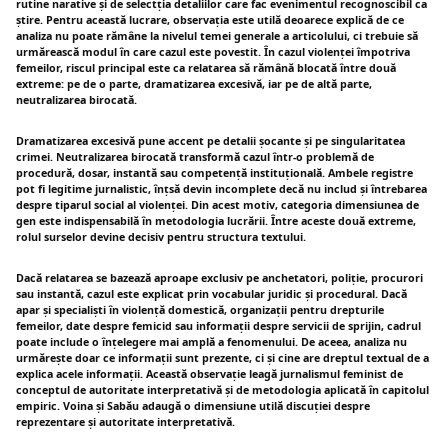
rutine narative și de selectția detaliilor care fac evenimentul recognoscibil ca
știre. Pentru această lucrare, observația este utilă deoarece explică de ce
analiza nu poate rămâne la nivelul temei generale a articolului, ci trebuie să
urmărească modul în care cazul este povestit. În cazul violenței împotriva
femeilor, riscul principal este ca relatarea să rămână blocată între două
extreme: pe de o parte, dramatizarea excesivă, iar pe de altă parte,
neutralizarea birocată.
Dramatizarea excesivă pune accent pe detalii șocante și pe singularitatea
crimei. Neutralizarea birocată transformă cazul într-o problemă de
procedură, dosar, instantă sau competență instituțională. Ambele registre
pot fi legitime jurnalistic, înțsă devin incomplete decă nu includ și întrebarea
despre tiparul social al violenței. Din acest motiv, categoria dimensiunea de
gen este indispensabilă în metodologia lucrării. Între aceste două extreme,
rolul surselor devine decisiv pentru structura textului.
Dacă relatarea se bazează aproape exclusiv pe anchetatori, poliție, procurori
sau instantă, cazul este explicat prin vocabular juridic și procedural. Dacă
apar și specialiști în violență domestică, organizații pentru drepturile
femeilor, date despre femicid sau informații despre servicii de sprijin, cadrul
poate include o înțelegere mai amplă a fenomenului. De aceea, analiza nu
urmărește doar ce informații sunt prezente, ci și cine are dreptul textual de a
explica acele informații. Această observație leagă jurnalismul feminist de
conceptul de autoritate interpretativă și de metodologia aplicată în capitolul
empiric. Voina și Sabău adaugă o dimensiune utilă discuției despre
reprezentare și autoritate interpretativă.