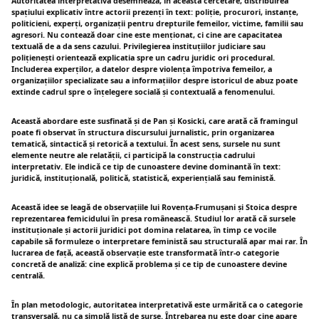
Autoritatea interpretativă desemnează, în această cercetare, distribuirea
spațiului explicativ între actorii prezenți în text: poliție, procurori, instanțe,
politicieni, experți, organizații pentru drepturile femeilor, victime, familii sau
agresori. Nu contează doar cine este menționat, ci cine are capacitatea
textuală de a da sens cazului. Privilegierea instituțiilor judiciare sau
polițienești orientează explicatia spre un cadru juridic ori procedural.
Includerea experților, a datelor despre violența împotriva femeilor, a
organizațiilor specializate sau a informațiilor despre istoricul de abuz poate
extinde cadrul spre o înțelegere socială și contextuală a fenomenului.
Această abordare este susfinată și de Pan și Kosicki, care arată că framingul
poate fi observat în structura discursului jurnalistic, prin organizarea
tematică, sintactică și retorică a textului. În acest sens, sursele nu sunt
elemente neutre ale relatății, ci participă la construcția cadrului
interpretativ. Ele indică ce tip de cunoastere devine dominantă în text:
juridică, instituțională, politică, statistică, experiențială sau feministă.
Această idee se leagă de observațiile lui Rovența-Frumușani și Stoica despre
reprezentarea femicidului în presa românească. Studiul lor arată că sursele
instituționale și actorii juridici pot domina relatarea, în timp ce vocile
capabile să formuleze o interpretare feministă sau structurală apar mai rar. În
lucrarea de față, această observație este transformată într-o categorie
concretă de analiză: cine explică problema și ce tip de cunoastere devine
centrală.
În plan metodologic, autoritatea interpretativă este urmărită ca o categorie
transversală, nu ca simplă listă de surse. Întrebarea nu este doar cine apare