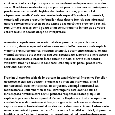
citat în articol, ci ce tip de explicație devine dominantă prin selecția acelor
surse. O relatare construită în jurul poliției, procurorilor sau instanței poate
produce un cadru juridic legitim, dar limitat la dosar, procedură și
răspundere penală. O relatare care include experți în violență domestică,
organizații pentru drepturile femeilor, date despre femicid sau informații
despre servicii de protecție poate extinde cadrul către o problemă socială.
Prin urmare, aceeași temă poate primi sensuri diferite în funcție de vocile
cărora textul le acordă drept de interpretare.
Această categorie este necesară mai aleas pentru comparația dintre
corpusuri, deoarece permite observarea modului în care articolele explică
violența prin surse diferite: instituții, anchetă, documente judiciare, relația
victimă-agresor, date statistice sau voci specializate. Diferența dintre aceste
surse nu stabilește o ierarhie între sisteme media, ci arată cum actorii
vizibilizati modifică nivelul la care cazul este explicat: penal, procedural,
relational sau social.
Framingul este deosebit de important în cazul violenței împotriva femeilor
deoarece același fapt poate fi prezentat ca incident individual, crimă
monstruoasă, eșec instituțional, dosar juridic, violență domestică sau
manifestare a unui fenomen social. Diferența nu este doar de stil. Ea
influențează nivelul la care textul planează responsabilitatea și tipul de
explicatie pe care îl face disponibil. Cernat și Hașdeu arată că în acoperirea
cazului Caracal dimensiunea violenței de gen a fost adesea secundară în
raport cu eșecul instituțional și cu alte cadre dominante. Această observație
nu este reluată aici pentru a transforma teoria în analiză empirică, ci pentru a
justifica de ce framingul este instrumentul potrivit: el permite observarea