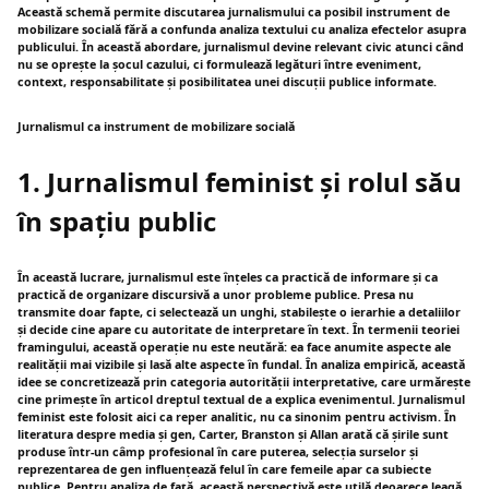
Această schemă permite discutarea jurnalismului ca posibil instrument de
mobilizare socială fără a confunda analiza textului cu analiza efectelor asupra
publicului. În această abordare, jurnalismul devine relevant civic atunci când
nu se oprește la șocul cazului, ci formulează legături între eveniment,
context, responsabilitate și posibilitatea unei discuții publice informate.
Jurnalismul ca instrument de mobilizare socială
1. Jurnalismul feminist și rolul său
în spațiu public
În această lucrare, jurnalismul este înțeles ca practică de informare și ca
practică de organizare discursivă a unor probleme publice. Presa nu
transmite doar fapte, ci selectează un unghi, stabilește o ierarhie a detaliilor
și decide cine apare cu autoritate de interpretare în text. În termenii teoriei
framingului, această operație nu este neutără: ea face anumite aspecte ale
realității mai vizibile și lasă alte aspecte în fundal. În analiza empirică, această
idee se concretizează prin categoria autorității interpretative, care urmărește
cine primește în articol dreptul textual de a explica evenimentul. Jurnalismul
feminist este folosit aici ca reper analitic, nu ca sinonim pentru activism. În
literatura despre media și gen, Carter, Branston și Allan arată că șirile sunt
produse într-un câmp profesional în care puterea, selecția surselor și
reprezentarea de gen influențează felul în care femeile apar ca subiecte
publice. Pentru analiza de față, această perspectivă este utilă deoarece leagă