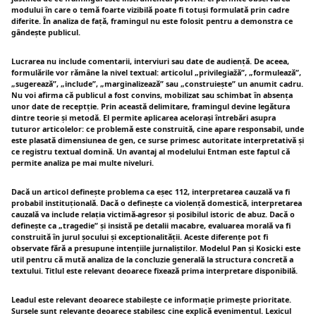
modului în care o temă foarte vizibilă poate fi totuși formulată prin cadre
diferite. În analiza de față, framingul nu este folosit pentru a demonstra ce
gândește publicul.
Lucrarea nu include comentarii, interviuri sau date de audiență. De aceea,
formulările vor rămâne la nivel textual: articolul „privilegiažă”, „formulează”,
„sugerează”, „include”, „marginalizează” sau „construiește” un anumit cadru.
Nu voi afirma că publicul a fost convins, mobilizat sau schimbat în absența
unor date de receptție. Prin această delimitare, framingul devine legătura
dintre teorie și metodă. El permite aplicarea acelorași întrebări asupra
tuturor articolelor: ce problemă este construită, cine apare responsabil, unde
este plasată dimensiunea de gen, ce surse primesc autoritate interpretativă și
ce registru textual domină. Un avantaj al modelului Entman este faptul că
permite analiza pe mai multe niveluri.
Dacă un articol definește problema ca eșec 112, interpretarea cauzală va fi
probabil instituțională. Dacă o definește ca violență domestică, interpretarea
cauzală va include relația victimă-agresor și posibilul istoric de abuz. Dacă o
definește ca „tragedie” și insistă pe detalii macabre, evaluarea morală va fi
construită în jurul șocului și exceptionalității. Aceste diferențe pot fi
observate fără a presupune intențiile jurnaliștilor. Modelul Pan și Kosicki este
util pentru că mută analiza de la concluzie generală la structura concretă a
textului. Titlul este relevant deoarece fixează prima interpretare disponibilă.
Leadul este relevant deoarece stabilește ce informație primește prioritate.
Sursele sunt relevante deoarece stabilesc cine explică evenimentul. Lexicul