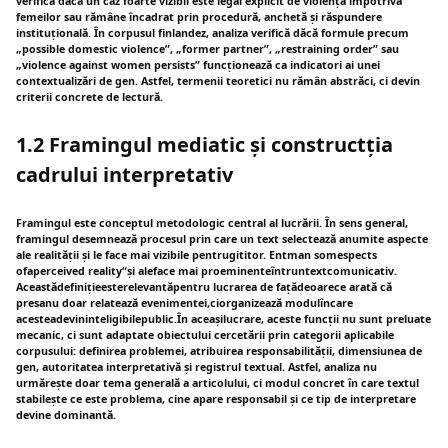
verifică dăcă un caz foarte vizibil este legal explicit de violența împotriva
femeilor sau rămâne încadrat prin procedură, anchetă și răspundere
instituțională. În corpusul finlandez, analiza verifică dăcă formule precum
„possible domestic violence”, „former partner”, „restraining order” sau
„violence against women persists” funcționează ca indicatori ai unei
contextualizări de gen. Astfel, termenii teoretici nu rămân abstrăci, ci devin
criterii concrete de lectură.
1.2 Framingul mediatic și constructția
cadrului interpretativ
Framingul este conceptul metodologic central al lucrării. În sens general,
framingul desemnează procesul prin care un text selectează anumite aspecte
ale realității și le face mai vizibile pentrugititor. Entman somespects
ofaperceived reality“și aleface mai proeminenteîntruntextcomunicativ.
Aceastădefinițieesterelevantăpentru lucrarea de fațădeoarece arată că
presanu doar relatează evenimentei,ciorganizează modulîncare
acesteadevininteligibilepublic.În aceașilucrare, aceste funcții nu sunt preluate
mecanic, ci sunt adaptate obiectului cercetării prin categorii aplicabile
corpusului: definirea problemei, atribuirea responsabilității, dimensiunea de
gen, autoritatea interpretativă și registrul textual. Astfel, analiza nu
urmărește doar tema generală a articolului, ci modul concret în care textul
stabilește ce este problema, cine apare responsabil și ce tip de interpretare
devine dominantă.